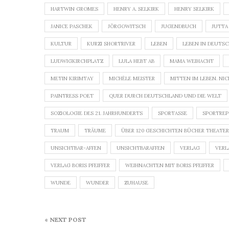
HARTWIN GROMES
HENRY A. SELKIRK
HENRY SELKIRK
JANICE PASCHEK
JÖRGOWITSCH
JUGENDBUCH
JUTTA
KULTUR
KURZI SHORTRIVER
LEBEN
LEBEN IN DEUTS
LUDWIGKIRCHPLATZ
LULA HEBT AB
MAMA WEIHACHT
METIN KIRIMTAY
MICHÈLE MEISTER
MITTEN IM LEBEN. NIC
PAINTRESS POET
QUER DURCH DEUTSCHLAND UND DIE WELT
SOZIOLOGIE DES 21. JAHRHUNDERTS
SPORTASSE
SPORTRE
TRAUM
TRÄUME
ÜBER 120 GESCHICHTEN BÜCHER THEATERS
UNSICHTBAR-AFFEN
UNSICHTBARAFFEN
VERLAG
VERL
VERLAG BORIS PFEIFFER
WEIHNACHTEN MIT BORIS PFEIFFER
WUNDE
WUNDER
ZUHAUSE
Beitragsnavigation
« NEXT POST