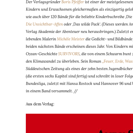
Der Verlagsgründer
Boris Pfeiffer
ist einer der meistgelesene
Kindern und Erwachsenen gleichermaßen als einzigartig gelob
wie auch über 120 Bände für die beliebte Kinderbuchreihe ‚Die
Die Unsichtbar-Affen
oder ‚Das wilde Pack‘. (Dieses werden A
Verlag Akademie der Abenteuer neu herausbringen.)
Zuletzt e
lebenden Malerin
Michèle Meister
die Gedicht- und Bildbänd
beiden nächsten Bände erscheinen dieses Jahr. Von Kindern mi
Ozean-Geschichte
SURVIVORS
, die von einem Schwarm bunt 
den Klimawandel zu überleben. Sein Roman
„Feuer, Erde, Was
Süddeutschen Zeitung als eines der zehn besten Jugendbücher
(die ersten sechs Kapitel sind fertig) und schreibt in loser 
Bundesliga, zuletzt mit Hansa Rostock und Hannover 96 und 
in einem Band versammelt. //
Aus dem Verlag: