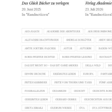
Das Glück Bücher zu verlegen
Verlag Akademie
20. Juni 2025
23. Juli 2026
In "Randnotizen"
In "Randnotizen
AIGA RASCH
AKADEMIE DER ABENTEUER
AKKORDEONINON
ALLTAGSBEOBACHTUNGEN
ANDREAS SCHLÜTER
ANDY SIE
ANTJE JORTZIK-PASCHEK
AUTOR
AUTORIN
BADEN-W
BORIS PFEIFFER DICHTER
BORIS PFEIFFER LESUNG
BUCHAUT
DAS IST NICHT SO – DAS IST GANZ ANDERS
DELLA WILD
DE
ERWIN GROSCHE
ERZÄHLTES LEBEN
EUROPA
FANTASI
FRITZ FASSBINDER
FRITZ VON THURN UND TAXIS
FÜNF ASS
FUSSBALLELFEN
GEDANKEN
GEDICHT
GEDICHTE BORIS
GEREIMTES LEBEN
GERHARD GEMKE
GESCHICHTEN AUS DE
GRETA ISMAILI
GUDRUN WIEBKE
GVA
GVA GÖTTING