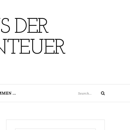
S DER
NTEUER
Search
MMEN …
Search
for: