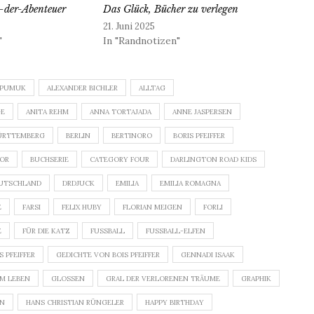
-der-Abenteuer
Das Glück, Bücher zu verlegen
21. Juni 2025
"
In "Randnotizen"
EPUMUK
ALEXANDER BICHLER
ALLTAG
GE
ANITA REHM
ANNA TORTAJADA
ANNE JASPERSEN
ÜRTTEMBERG
BERLIN
BERTINORO
BORIS PFEIFFER
OR
BUCHSERIE
CATEGORY FOUR
DARLINGTON ROAD KIDS
UTSCHLAND
DRDJUCK
EMILIA
EMILIA ROMAGNA
E
FARSI
FELIX HUBY
FLORIAN MEIGEN
FORLI
E
FÜR DIE KATZ
FUSSBALL
FUSSBALL-ELFEN
 PFEIFFER
GEDICHTE VON BOIS PFEIFFER
GENNADI ISAAK
M LEBEN
GLOSSEN
GRAL DER VERLORENEN TRÄUME
GRAPHIK
EN
HANS CHRISTIAN RÜNGELER
HAPPY BIRTHDAY