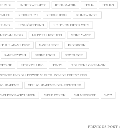
HUMOR
INGRID WIDIARTO
IRENE MARGIL
ITALIA
ITALIEN
 WILKE
KINDERBUCH
KINDERLIEDER
KLIMAWANDEL
CHLAND
LESEFÖRDERUNG
LICHT VON DIESER WELT
MARYAM ANDAZ
MATTHIAS BOGUCKI
MEINE TANTE
HT AUS ADAMS RIPPE
NASRIN SIEGE
PADERBORN
RANDNOTIZEN
SABINE ENGEL
SOZIOLOGIE
PORTAGE
STORYTELLING
TANTE
TORSTEN LÖSCHMANN
TÜCKE UND DAS EINZIGE MUSICAL VON DIE DREI ??? KIDS
AG AKADEMIE
VERLAG AKADEMIE-DER-ABENTEUER
WELTBEOBACHTUNGEN
WELTLEXIKON
WILMERSDORF
WITZ
PREVIOUS POST »