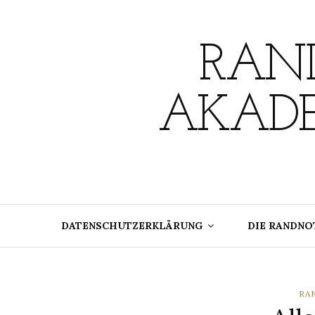
Skip
to
content
RAND
AKADE
DATENSCHUTZERKLÄRUNG
DIE RANDNO
CA
RA