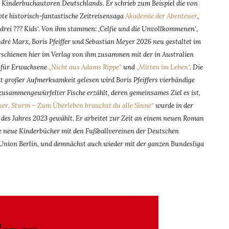
n Kinderbuchautoren Deutschlands. Er schrieb zum Beispiel die von
te historisch-fantastische Zeitreisensaga
Akademie der Abenteuer
,
 drei ??? Kids‘. Von ihm stammen: ‚Celfie und die Unvollkommenen‘,
ndré Marx, Boris Pfeiffer und Sebastian Meyer 2026 neu gestaltet im
rschienen hier im Verlag von ihm zusammen mit der in Australien
e für Erwachsene
„Nicht aus Adams Rippe“
und
„Mitten im Leben“
. Die
t großer Aufmerksamkeit gelesen wird Boris Pfeiffers vierbändige
zusammengewürfelter Fische erzählt, deren gemeinsames Ziel es ist,
ser, Sturm – Zum Überleben brauchst du alle Sinne“
wurde in der
 des Jahres 2023 gewählt. Er arbeitet zur Zeit an einem neuen Roman
Folge neue Kinderbücher mit den Fußballvereinen der Deutschen
Union Berlin, und demnächst auch wieder mit der ganzen Bundesliga