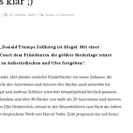
s klar ;)
on
r
22. Februar 2026
Leave a Comment
Alles
klar
;)
„Donald Trumps Zollkrieg ist illegal: Mit einer
Court dem Präsidenten die größte Niederlage seiner
 zu Außerirdischen und Ufos freigeben“.
det. Hier fanden zunächst Kinderbücher ein neues Zuhause, die
ht den Autorinnen und Autoren ihre Bücher auch weiterhin bei
gil und Andreas Schlüter seien hier beispielgebend herzlich genannt.
 Seitdem sind über 80 Bücher von mehr als 20 Autorinnen und Autoren
on Elke Heidenreich, einmal in den Musenblättern zum Buch des Jahres
rt besprochene Werk von Marcel Nobis ‚Echt progressiv bis voll krass‘.