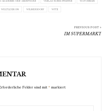
G AKADEMIE-DER-ABENTEUER
VERLAG BORIS PFEIFFER
WATCHMAN
WELTLEXIKON
WILMERSDORF
WITZ
PREVIOUS POST »
IM SUPERMARKT
MENTAR
Erforderliche Felder sind mit
*
markiert