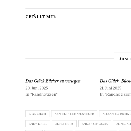
GEFÄLLT MIR:
ÄHNLI
Das Glück Bücher zu verlegen
Das Glück, Büche
20. Juni 2025
21. Juni 2025
In "Randnotizen"
In "Randnotizen
AIGA RASCH
AKADEMIE DER ABENTEUER
ALEXANDER BICHLE
ANDY SIEGE
ANITA REHM
ANNA TORTAJADA
ANNE JAS