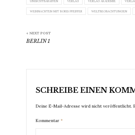
UNSICHTBARAFFEN
VERLAG
VERLAG AKADEMIE
VERLA
WEIHNACHTEN MIT BORIS PFEIFFER
WELTBEOBACHTUNGEN
Beitragsnavigation
« NEXT POST
BERLIN 1
SCHREIBE EINEN KOM
Deine E-Mail-Adresse wird nicht veröffentlicht.
Kommentar
*