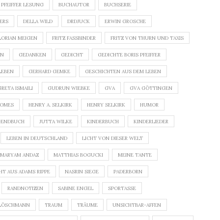
 PFEIFFER LESUNG
BUCHAUTOR
BUCHSERIE
DERS
DELLA WILD
DRDJUCK
ERWIN GROSCHE
LORIAN MEIGEN
FRITZ FASSBINDER
FRITZ VON THURN UND TAXIS
GEDANKEN
GEDICHT
GEDICHTE BORIS PFEIFFER
LEBEN
GERHARD GEMKE
GESCHICHTEN AUS DEM LEBEN
GRETA ISMAILI
GUDRUN WIEBKE
GVA
GVA GÖTTINGEN
ROMES
HENRY A. SELKIRK
HENRY SELKIRK
HUMOR
GENDBUCH
JUTTA WILKE
KINDERBUCH
KINDERLIEDER
LEBEN IN DEUTSCHLAND
LICHT VON DIESER WELT
MARYAM ANDAZ
MATTHIAS BOGUCKI
MEINE TANTE
HT AUS ADAMS RIPPE
NASRIN SIEGE
PADERBORN
RANDNOTIZEN
SABINE ENGEL
SPORTASSE
LÖSCHMANN
TRAUM
TRÄUME
UNSICHTBAR-AFFEN