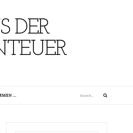
S DER
NTEUER
Search
MMEN …
Search
for: