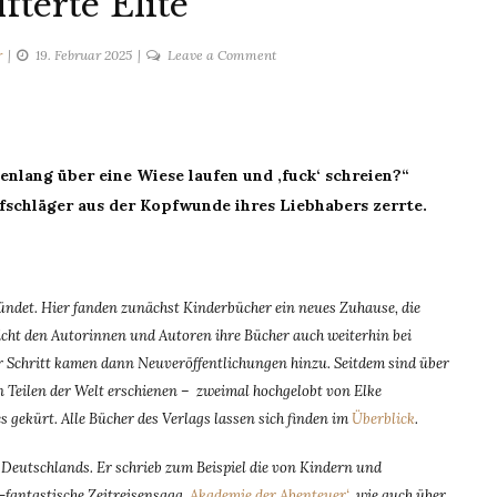
fterte Elite
on
r
19. Februar 2025
Leave a Comment
Abgehalfterte
Elite
denlang über eine Wiese laufen und ‚fuck‘ schreien?“
lfschläger aus der Kopfwunde ihres Liebhabers zerrte.
det. Hier fanden zunächst Kinderbücher ein neues Zuhause, die
ht den Autorinnen und Autoren ihre Bücher auch weiterhin bei
für Schritt kamen dann Neuveröffentlichungen hinzu. Seitdem sind über
 Teilen der Welt erschienen – zweimal hochgelobt von Elke
 gekürt. Alle Bücher des Verlags lassen sich finden im
Überblick
.
 Deutschlands. Er schrieb zum Beispiel die von Kindern und
-fantastische Zeitreisensaga
‚Akademie der Abenteuer‘
, wie auch über