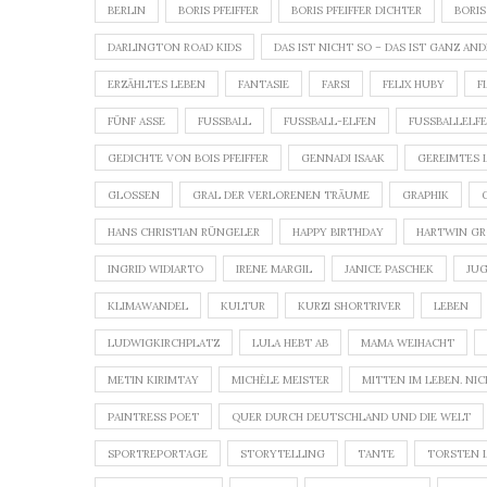
BERLIN
BORIS PFEIFFER
BORIS PFEIFFER DICHTER
BORIS
DARLINGTON ROAD KIDS
DAS IST NICHT SO – DAS IST GANZ AN
ERZÄHLTES LEBEN
FANTASIE
FARSI
FELIX HUBY
F
FÜNF ASSE
FUSSBALL
FUSSBALL-ELFEN
FUSSBALLELFEN
GEDICHTE VON BOIS PFEIFFER
GENNADI ISAAK
GEREIMTES 
GLOSSEN
GRAL DER VERLORENEN TRÄUME
GRAPHIK
HANS CHRISTIAN RÜNGELER
HAPPY BIRTHDAY
HARTWIN G
INGRID WIDIARTO
IRENE MARGIL
JANICE PASCHEK
JU
KLIMAWANDEL
KULTUR
KURZI SHORTRIVER
LEBEN
LUDWIGKIRCHPLATZ
LULA HEBT AB
MAMA WEIHACHT
METIN KIRIMTAY
MICHÈLE MEISTER
MITTEN IM LEBEN. NIC
PAINTRESS POET
QUER DURCH DEUTSCHLAND UND DIE WELT
SPORTREPORTAGE
STORYTELLING
TANTE
TORSTEN 