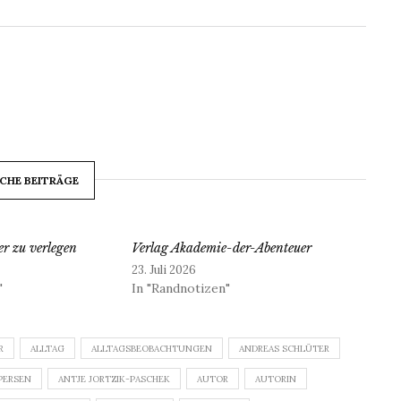
CHE BEITRÄGE
r zu verlegen
Verlag Akademie-der-Abenteuer
23. Juli 2026
"
In "Randnotizen"
R
ALLTAG
ALLTAGSBEOBACHTUNGEN
ANDREAS SCHLÜTER
PERSEN
ANTJE JORTZIK-PASCHEK
AUTOR
AUTORIN