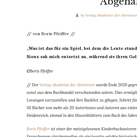
Abgehal
by
Verlag Akademie der Abenteue
// von Boris Pfeiffer //
„Was ist das für ein Spiel, bei dem die Leute stun
Sioux sah mich entsetzt an, während sie ihren Go
©Boris Pfeiffer
//
Der
Verlag Akademie der Abenteuer
wurde Ende 2020 gegrün
sonst aus dem Buchhandel verschwunden wären. Dies ermöglic
Lesungen vorzustellen und ihre Backlist zu pflegen. Schritt 
50 Bücher von mehr als 20 Autorinnen und Autoren aus vielen
Heidenreich, einmal in den Musenblättern zum Buch des Jahres
Boris Pfeiffer
ist einer der meistgelesenen Kinderbuchautoren
Erwachsenen gleichermaßen als einzigartig gelobte historisch