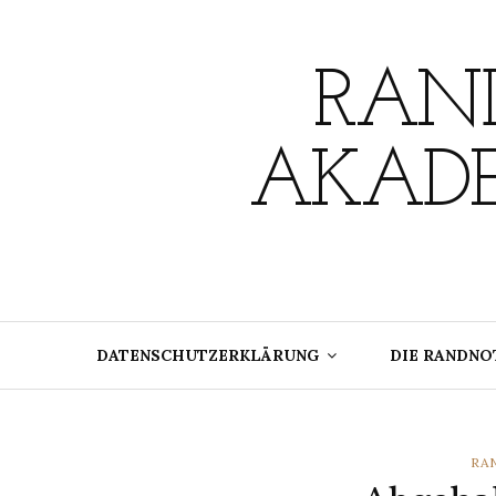
Skip
to
content
RAND
AKADE
DATENSCHUTZERKLÄRUNG
DIE RANDNO
CA
RA