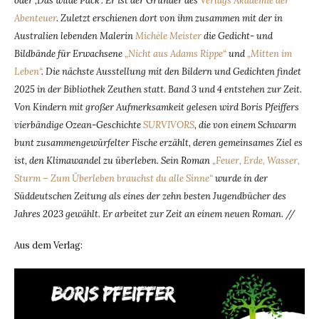
oder ‚Das wilde Pack‘. Er ist der Gründer des
Verlags Akademie der
Abenteuer
. Zuletzt erschienen dort von ihm zusammen mit der in
Australien lebenden Malerin
Michèle Meister
die Gedicht- und
Bildbände für Erwachsene
„Nicht aus Adams Rippe“
und
„Mitten im
Leben“
. Die nächste Ausstellung mit den Bildern und Gedichten findet
2025 in der Bibliothek Zeuthen statt. Band 3 und 4 entstehen zur Zeit.
Von Kindern mit großer Aufmerksamkeit gelesen wird Boris Pfeiffers
vierbändige Ozean-Geschichte
SURVIVORS
,
die von einem Schwarm
bunt zusammengewürfelter Fische erzählt, deren gemeinsames Ziel es
ist, den Klimawandel zu überleben. Sein Roman
„Feuer, Erde, Wasser,
Sturm – Zum Überleben brauchst du alle Sinne“
wurde in der
Süddeutschen Zeitung als eines der zehn besten Jugendbücher des
Jahres 2023 gewählt. Er arbeitet zur Zeit an einem neuen Roman. //
Aus dem Verlag: