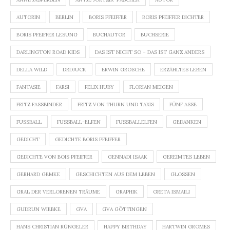
AUTORIN
BERLIN
BORIS PFEIFFER
BORIS PFEIFFER DICHTER
BORIS PFEIFFER LESUNG
BUCHAUTOR
BUCHSERIE
DARLINGTON ROAD KIDS
DAS IST NICHT SO – DAS IST GANZ ANDERS
DELLA WILD
DRDJUCK
ERWIN GROSCHE
ERZÄHLTES LEBEN
FANTASIE
FARSI
FELIX HUBY
FLORIAN MEIGEN
FRITZ FASSBINDER
FRITZ VON THURN UND TAXIS
FÜNF ASSE
FUSSBALL
FUSSBALL-ELFEN
FUSSBALLELFEN
GEDANKEN
GEDICHT
GEDICHTE BORIS PFEIFFER
GEDICHTE VON BOIS PFEIFFER
GENNADI ISAAK
GEREIMTES LEBEN
GERHARD GEMKE
GESCHICHTEN AUS DEM LEBEN
GLOSSEN
GRAL DER VERLORENEN TRÄUME
GRAPHIK
GRETA ISMAILI
GUDRUN WIEBKE
GVA
GVA GÖTTINGEN
HANS CHRISTIAN RÜNGELER
HAPPY BIRTHDAY
HARTWIN GROMES