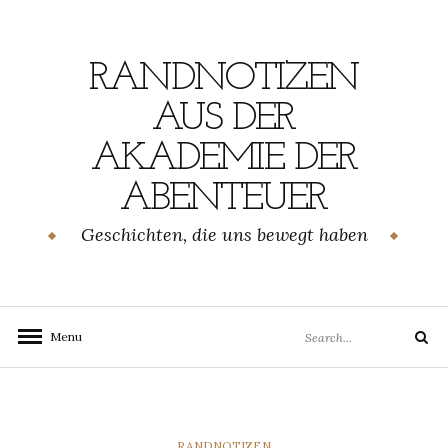
Skip
to
content
RANDNOTIZEN
AUS DER
AKADEMIE DER
ABENTEUER
Geschichten, die uns bewegt haben
Search
Menu
Search
for:
CATEGORIES
RANDNOTIZEN