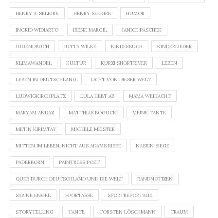
HENRY A. SELKIRK
HENRY SELKIRK
HUMOR
INGRID WIDIARTO
IRENE MARGIL
JANICE PASCHEK
JUGENDBUCH
JUTTA WILKE
KINDERBUCH
KINDERLIEDER
KLIMAWANDEL
KULTUR
KURZI SHORTRIVER
LEBEN
LEBEN IN DEUTSCHLAND
LICHT VON DIESER WELT
LUDWIGKIRCHPLATZ
LULA HEBT AB
MAMA WEIHACHT
MARYAM ANDAZ
MATTHIAS BOGUCKI
MEINE TANTE
METIN KIRIMTAY
MICHÈLE MEISTER
MITTEN IM LEBEN. NICHT AUS ADAMS RIPPE
NASRIN SIEGE
PADERBORN
PAINTRESS POET
QUER DURCH DEUTSCHLAND UND DIE WELT
RANDNOTIZEN
SABINE ENGEL
SPORTASSE
SPORTREPORTAGE
STORYTELLING
TANTE
TORSTEN LÖSCHMANN
TRAUM