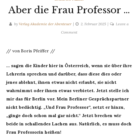
Aber die Frau Professor …
by
Verlag Akademie der Abenteuer
2. Februar 2025
Leave a
on
Comment
Aber
die
// von Boris Pfeiffer //
Frau
Professor
… sagen die Kinder hier in Österreich, wenn sie über ihre
…
Lehrerin sprechen und darüber, dass diese dies oder
jenes ablehnt, ihnen etwas nicht erlaubt, sie nicht
wahrnimmt oder ihnen etwas verbietet. Jetzt stelle ich
mir das für Berlin vor. Mein Berliner Gesprächspartner
nickt bedächtig. „Und Frau Professor“, setzt er hinzu,
„ginge doch schon mal gar nicht.“ Jetzt brechen wir
beide in schallendes Lachen aus. Natürlich, es muss doch
Frau Professorin heißen!