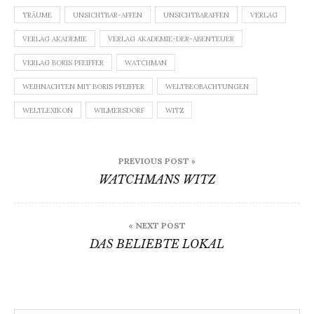
TRÄUME
UNSICHTBAR-AFFEN
UNSICHTBARAFFEN
VERLAG
VERLAG AKADEMIE
VERLAG AKADEMIE-DER-ABENTEUER
VERLAG BORIS PFEIFFER
WATCHMAN
WEIHNACHTEN MIT BORIS PFEIFFER
WELTBEOBACHTUNGEN
WELTLEXIKON
WILMERSDORF
WITZ
Beitragsnavigation
PREVIOUS POST »
WATCHMANS WITZ
« NEXT POST
DAS BELIEBTE LOKAL