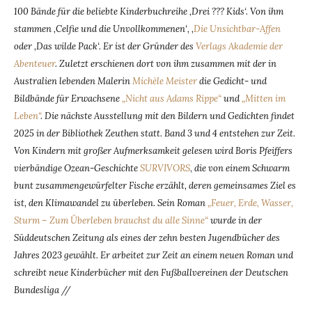
100 Bände für die beliebte Kinderbuchreihe ‚Drei ??? Kids‘. Von ihm
stammen ‚Celfie und die Unvollkommenen‘, ‚
Die Unsichtbar-Affen
oder ‚Das wilde Pack‘. Er ist der Gründer des
Verlags Akademie der
Abenteuer
. Zuletzt erschienen dort von ihm zusammen mit der in
Australien lebenden Malerin
Michèle Meister
die Gedicht- und
Bildbände für Erwachsene
„Nicht aus Adams Rippe“
und
„Mitten im
Leben“
. Die nächste Ausstellung mit den Bildern und Gedichten findet
2025 in der Bibliothek Zeuthen statt. Band 3 und 4 entstehen zur Zeit.
Von Kindern mit großer Aufmerksamkeit gelesen wird Boris Pfeiffers
vierbändige Ozean-Geschichte
SURVIVORS
,
die von einem Schwarm
bunt zusammengewürfelter Fische erzählt, deren gemeinsames Ziel es
ist, den Klimawandel zu überleben. Sein Roman
„Feuer, Erde, Wasser,
Sturm – Zum Überleben brauchst du alle Sinne“
wurde in der
Süddeutschen Zeitung als eines der zehn besten Jugendbücher des
Jahres 2023 gewählt. Er arbeitet zur Zeit an einem neuen Roman und
schreibt neue Kinderbücher mit den Fußballvereinen der Deutschen
Bundesliga //