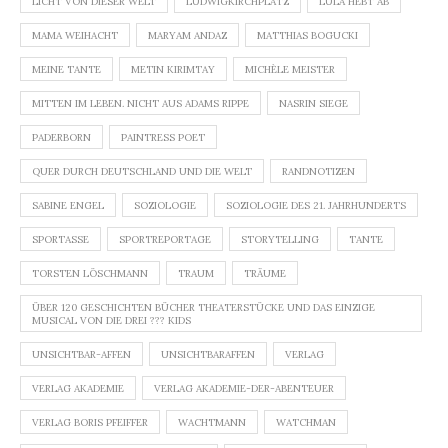
LICHT VON DIESER WELT
LUDWIGKIRCHPLATZ
LULA HEBT AB
MAMA WEIHACHT
MARYAM ANDAZ
MATTHIAS BOGUCKI
MEINE TANTE
METIN KIRIMTAY
MICHÈLE MEISTER
MITTEN IM LEBEN. NICHT AUS ADAMS RIPPE
NASRIN SIEGE
PADERBORN
PAINTRESS POET
QUER DURCH DEUTSCHLAND UND DIE WELT
RANDNOTIZEN
SABINE ENGEL
SOZIOLOGIE
SOZIOLOGIE DES 21. JAHRHUNDERTS
SPORTASSE
SPORTREPORTAGE
STORYTELLING
TANTE
TORSTEN LÖSCHMANN
TRAUM
TRÄUME
ÜBER 120 GESCHICHTEN BÜCHER THEATERSTÜCKE UND DAS EINZIGE
MUSICAL VON DIE DREI ??? KIDS
UNSICHTBAR-AFFEN
UNSICHTBARAFFEN
VERLAG
VERLAG AKADEMIE
VERLAG AKADEMIE-DER-ABENTEUER
VERLAG BORIS PFEIFFER
WACHTMANN
WATCHMAN