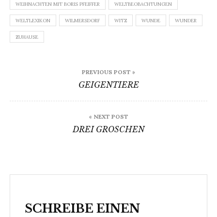
WEIHNACHTEN MIT BORIS PFEIFFER
WELTBEOBACHTUNGEN
WELTLEXIKON
WILMERSDORF
WITZ
WUNDE
WUNDER
ZUHAUSE
Beitragsnavigation
PREVIOUS POST »
GEIGENTIERE
« NEXT POST
DREI GROSCHEN
SCHREIBE EINEN