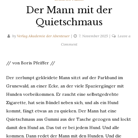
Der Mann mit der
Quietschmaus
by
Verlag Akademie der Abenteuer
7. November 2025
Leave a
on
Comment
Der
Mann
// von Boris Pfeiffer //
mit
der
Der zerlumpt gekleidete Mann sitzt auf der Parkband im
Quietschmaus
Grunewald, an einer Ecke, an der viele Spaziergänger mit
Hunden vorbeikommen. Er raucht eine selbstgedrehte
Zigarette, hat sein Bündel neben sich, und als ein Hund
kommt, fängt etwas an zu quieken. Der Mann hat eine
Quietschmaus aus Gummi aus der Tasche gezogen und lockt
damit den Hund an. Das tut er bei jedem Hund. Und alle
kommen. Dann redet der Mann mit den Hunden. Und die