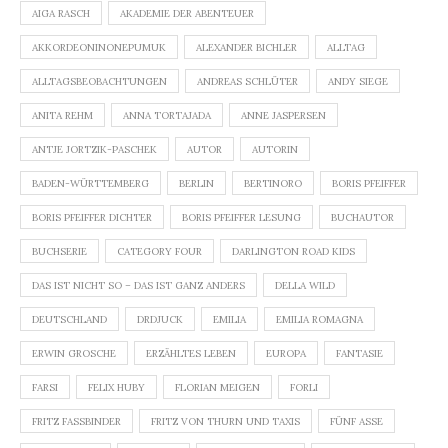
AIGA RASCH
AKADEMIE DER ABENTEUER
AKKORDEONINONEPUMUK
ALEXANDER BICHLER
ALLTAG
ALLTAGSBEOBACHTUNGEN
ANDREAS SCHLÜTER
ANDY SIEGE
ANITA REHM
ANNA TORTAJADA
ANNE JASPERSEN
ANTJE JORTZIK-PASCHEK
AUTOR
AUTORIN
BADEN-WÜRTTEMBERG
BERLIN
BERTINORO
BORIS PFEIFFER
BORIS PFEIFFER DICHTER
BORIS PFEIFFER LESUNG
BUCHAUTOR
BUCHSERIE
CATEGORY FOUR
DARLINGTON ROAD KIDS
DAS IST NICHT SO – DAS IST GANZ ANDERS
DELLA WILD
DEUTSCHLAND
DRDJUCK
EMILIA
EMILIA ROMAGNA
ERWIN GROSCHE
ERZÄHLTES LEBEN
EUROPA
FANTASIE
FARSI
FELIX HUBY
FLORIAN MEIGEN
FORLI
FRITZ FASSBINDER
FRITZ VON THURN UND TAXIS
FÜNF ASSE