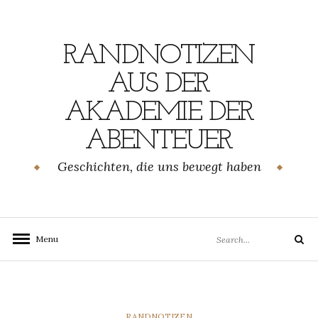
Skip
to
content
RANDNOTIZEN
AUS DER
AKADEMIE DER
ABENTEUER
Geschichten, die uns bewegt haben
Search
Menu
Search
for:
CATEGORIES
RANDNOTIZEN