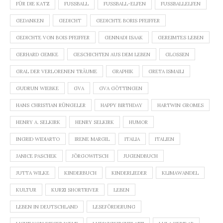
FÜR DIE KATZ
FUSSBALL
FUSSBALL-ELFEN
FUSSBALLELFEN
GEDANKEN
GEDICHT
GEDICHTE BORIS PFEIFFER
GEDICHTE VON BOIS PFEIFFER
GENNADI ISAAK
GEREIMTES LEBEN
GERHARD GEMKE
GESCHICHTEN AUS DEM LEBEN
GLOSSEN
GRAL DER VERLORENEN TRÄUME
GRAPHIK
GRETA ISMAILI
GUDRUN WIEBKE
GVA
GVA GÖTTINGEN
HANS CHRISTIAN RÜNGELER
HAPPY BIRTHDAY
HARTWIN GROMES
HENRY A. SELKIRK
HENRY SELKIRK
HUMOR
INGRID WIDIARTO
IRENE MARGIL
ITALIA
ITALIEN
JANICE PASCHEK
JÖRGOWITSCH
JUGENDBUCH
JUTTA WILKE
KINDERBUCH
KINDERLIEDER
KLIMAWANDEL
KULTUR
KURZI SHORTRIVER
LEBEN
LEBEN IN DEUTSCHLAND
LESEFÖRDERUNG