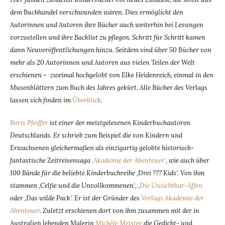
dem Buchhandel verschwunden wären. Dies ermöglicht den
Autorinnen und Autoren ihre Bücher auch weiterhin bei Lesungen
vorzustellen und ihre Backlist zu pflegen. Schritt für Schritt kamen
dann Neuveröffentlichungen hinzu. Seitdem sind über 50 Bücher von
mehr als 20 Autorinnen und Autoren aus vielen Teilen der Welt
erschienen – zweimal hochgelobt von Elke Heidenreich, einmal in den
Musenblättern zum Buch des Jahres gekürt. Alle Bücher des Verlags
lassen sich finden im
Überblick
.
Boris Pfeiffer
ist einer der meistgelesenen Kinderbuchautoren
Deutschlands. Er schrieb zum Beispiel die von Kindern und
Erwachsenen gleichermaßen als einzigartig gelobte historisch-
fantastische Zeitreisensaga
‚Akademie der Abenteuer‘
, wie auch über
100 Bände für die beliebte Kinderbuchreihe ‚Drei ??? Kids‘. Von ihm
stammen ‚Celfie und die Unvollkommenen‘, ‚
Die Unsichtbar-Affen
oder ‚Das wilde Pack‘. Er ist der Gründer des
Verlags Akademie der
Abenteuer
. Zuletzt erschienen dort von ihm zusammen mit der in
Australien lebenden Malerin
Michèle Meister
die Gedicht- und