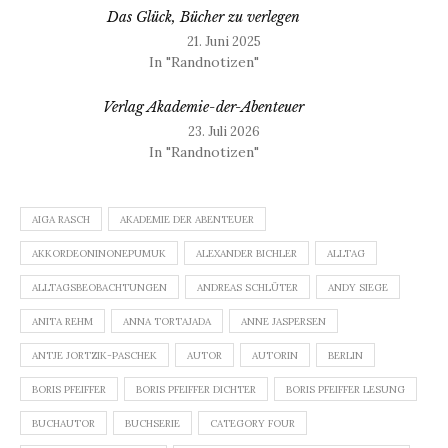
Das Glück, Bücher zu verlegen
21. Juni 2025
In "Randnotizen"
Verlag Akademie-der-Abenteuer
23. Juli 2026
In "Randnotizen"
AIGA RASCH
AKADEMIE DER ABENTEUER
AKKORDEONINONEPUMUK
ALEXANDER BICHLER
ALLTAG
ALLTAGSBEOBACHTUNGEN
ANDREAS SCHLÜTER
ANDY SIEGE
ANITA REHM
ANNA TORTAJADA
ANNE JASPERSEN
ANTJE JORTZIK-PASCHEK
AUTOR
AUTORIN
BERLIN
BORIS PFEIFFER
BORIS PFEIFFER DICHTER
BORIS PFEIFFER LESUNG
BUCHAUTOR
BUCHSERIE
CATEGORY FOUR