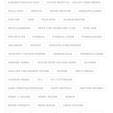
DARLINGTON ROAD KIDS
DAS IST NICHT SO – DAS IST GANZ ANDERS
DELLA WILD
DRDJUCK
ERWIN GROSCHE
ERZÄHLTES LEBEN
FANTASIE
FARSI
FELIX HUBY
FLORIAN MEIGEN
FRITZ FASSBINDER
FRITZ VON THURN UND TAXIS
FÜNF ASSE
FÜR DIE KATZ
FUSSBALL
FUSSBALL-ELFEN
FUSSBALLELFEN
GEDANKEN
GEDICHT
GEDICHTE BORIS PFEIFFER
GEDICHTE VON BOIS PFEIFFER
GENNADI ISAAK
GEREIMTES LEBEN
GERHARD GEMKE
GESCHICHTEN AUS DEM LEBEN
GLOSSEN
GRAL DER VERLORENEN TRÄUME
GRAPHIK
GRETA ISMAILI
GUDRUN WIEBKE
GVA
GVA GÖTTINGEN
HANS CHRISTIAN RÜNGELER
HAPPY BIRTHDAY
HARTWIN GROMES
HENRY A. SELKIRK
HENRY SELKIRK
HUMOR
INGRID WIDIARTO
IRENE MARGIL
JANICE PASCHEK