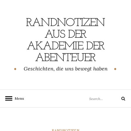
Skip
to
content
RANDNOTIZEN
AUS DER
AKADEMIE DER
ABENTEUER
Geschichten, die uns bewegt haben
Search
Menu
Search
for:
CATEGORIES
RANDNOTIZEN