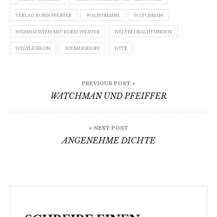
VERLAG BORIS PFEIFFER
WACHTMANN
WATCHMAN
WEIHNACHTEN MIT BORIS PFEIFFER
WELTBEOBACHTUNGEN
WELTLEXIKON
WILMERSDORF
WITZ
Beitragsnavigation
PREVIOUS POST »
WATCHMAN UND PFEIFFER
« NEXT POST
ANGENEHME DICHTE