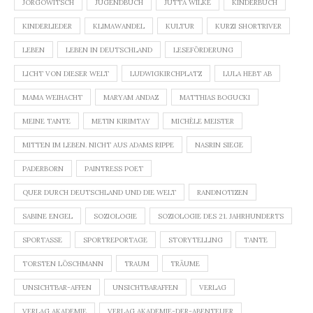
JÖRGOWITSCH
JUGENDBUCH
JUTTA WILKE
KINDERBUCH
KINDERLIEDER
KLIMAWANDEL
KULTUR
KURZI SHORTRIVER
LEBEN
LEBEN IN DEUTSCHLAND
LESEFÖRDERUNG
LICHT VON DIESER WELT
LUDWIGKIRCHPLATZ
LULA HEBT AB
MAMA WEIHACHT
MARYAM ANDAZ
MATTHIAS BOGUCKI
MEINE TANTE
METIN KIRIMTAY
MICHÈLE MEISTER
MITTEN IM LEBEN. NICHT AUS ADAMS RIPPE
NASRIN SIEGE
PADERBORN
PAINTRESS POET
QUER DURCH DEUTSCHLAND UND DIE WELT
RANDNOTIZEN
SABINE ENGEL
SOZIOLOGIE
SOZIOLOGIE DES 21. JAHRHUNDERTS
SPORTASSE
SPORTREPORTAGE
STORYTELLING
TANTE
TORSTEN LÖSCHMANN
TRAUM
TRÄUME
UNSICHTBAR-AFFEN
UNSICHTBARAFFEN
VERLAG
VERLAG AKADEMIE
VERLAG AKADEMIE-DER-ABENTEUER