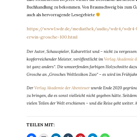
Buchhandlung zu bekommen. Von Braunschweig bis zum G
auch als hervorragende Lesegebiete
https://www1.wdr.de/mediathek/audio/wdr4/wdr4-bu
erwin-grosche-100.html
Der Autor, Schauspieler, Kabarettist und – nicht zu vergesse
kopferreichender Meister, veröffentlicht im
Verlag Akademie d
ist ganz anders“
.
Die umwerfenden farbigen Holzschnitte da
Grosche an „Grosches Weltlexikon Zwo“ – es wird im Frühjah
Der
Verlag Akademie der Abenteuer
wurde Ende 2020 gegründe
zu bringen, die es sonst vielleicht nicht gegeben hätte. Seit
vielen Teilen der Welt erschienen – und die Reise geht weiter. 
TEILEN MIT: