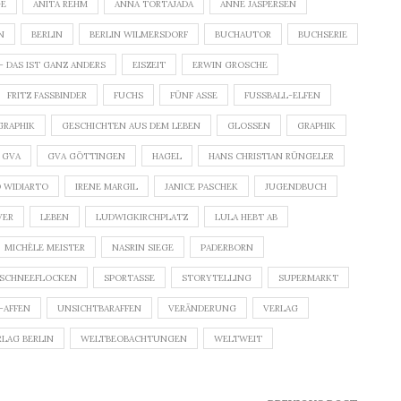
GE
ANITA REHM
ANNA TORTAJADA
ANNE JASPERSEN
N
BERLIN
BERLIN WILMERSDORF
BUCHAUTOR
BUCHSERIE
 – DAS IST GANZ ANDERS
EISZEIT
ERWIN GROSCHE
FRITZ FASSBINDER
FUCHS
FÜNF ASSE
FUSSBALL-ELFEN
GRAPHIK
GESCHICHTEN AUS DEM LEBEN
GLOSSEN
GRAPHIK
GVA
GVA GÖTTINGEN
HAGEL
HANS CHRISTIAN RÜNGELER
D WIDIARTO
IRENE MARGIL
JANICE PASCHEK
JUGENDBUCH
VER
LEBEN
LUDWIGKIRCHPLATZ
LULA HEBT AB
MICHÈLE MEISTER
NASRIN SIEGE
PADERBORN
SCHNEEFLOCKEN
SPORTASSE
STORYTELLING
SUPERMARKT
-AFFEN
UNSICHTBARAFFEN
VERÄNDERUNG
VERLAG
RLAG BERLIN
WELTBEOBACHTUNGEN
WELTWEIT