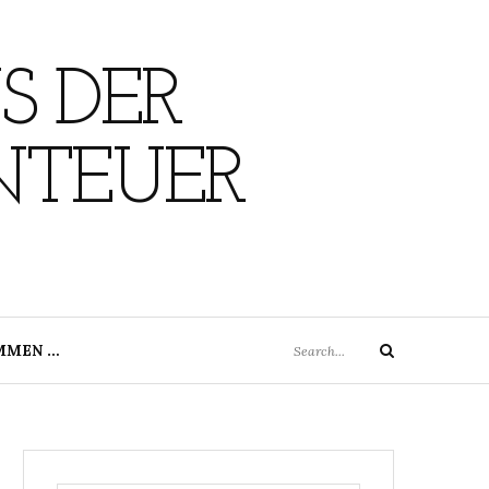
S DER
NTEUER
Search
MMEN …
Search
for: