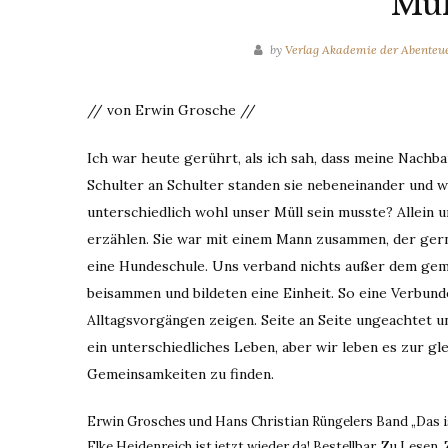
Mül
by
Verlag Akademie der Abenteu
// von Erwin Grosche //
Ich war heute gerührt, als ich sah, dass meine Nachba
Schulter an Schulter standen sie nebeneinander und w
unterschiedlich wohl unser Müll sein musste? Allein
erzählen. Sie war mit einem Mann zusammen, der gerne
eine Hundeschule. Uns verband nichts außer dem ge
beisammen und bildeten eine Einheit. So eine Verbunde
Alltagsvorgängen zeigen. Seite an Seite ungeachtet u
ein unterschiedliches Leben, aber wir leben es zur gl
Gemeinsamkeiten zu finden.
Erwin Grosches und Hans Christian Rüngelers Band „Das ist
Elke Heidenreich ist jetzt wieder da! Bestellbar. Zu Lesen.