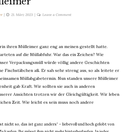
leimer
on
er
21. März 2023
Leave a Comment
Mülleimer
rin ihren Mülleimer ganz eng an meinen gestellt hatte.
arteten auf die Müllabfuhr. War das ein Zeichen? Wie
 unser Verpackungsmüll würde völlig andere Geschichten
 Fischstäbchen aß. Er sah sehr streng aus, so als leitete er
meinsamen Müllabgabetermin. Nun standen unsere Mülleimer
nheit gab Kraft. Wir sollten sie auch in anderen
nserer Ansichten trotzen wir der Gleichgültigkeit. Wir leben
eichen Zeit. Wie leicht es sein muss noch andere
 nicht so, das ist ganz anders“ – liebevoll und hoch gelobt von
 Zu kaufen. Ihr müsst ihm nicht mehr hinterherlaufen. In jeder