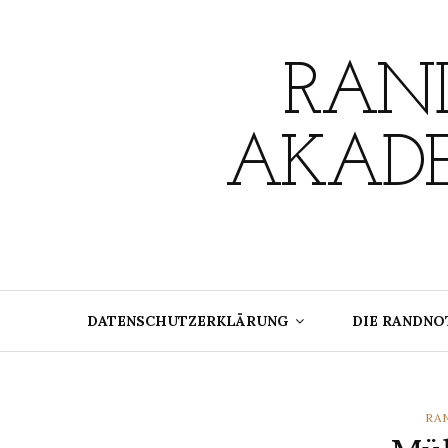
Skip
to
content
RAND
AKADE
DATENSCHUTZERKLÄRUNG
DIE RANDNO
CA
RA