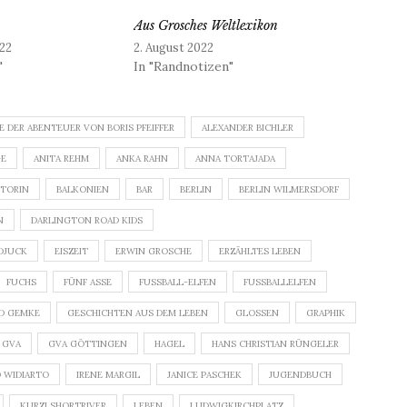
Aus Grosches Weltlexikon
22
2. August 2022
"
In "Randnotizen"
E DER ABENTEUER VON BORIS PFEIFFER
ALEXANDER BICHLER
GE
ANITA REHM
ANKA RAHN
ANNA TORTAJADA
TORIN
BALKONIEN
BAR
BERLIN
BERLIN WILMERSDORF
N
DARLINGTON ROAD KIDS
DJUCK
EISZEIT
ERWIN GROSCHE
ERZÄHLTES LEBEN
FUCHS
FÜNF ASSE
FUSSBALL-ELFEN
FUSSBALLELFEN
D GEMKE
GESCHICHTEN AUS DEM LEBEN
GLOSSEN
GRAPHIK
GVA
GVA GÖTTINGEN
HAGEL
HANS CHRISTIAN RÜNGELER
D WIDIARTO
IRENE MARGIL
JANICE PASCHEK
JUGENDBUCH
KURZI SHORTRIVER
LEBEN
LUDWIGKIRCHPLATZ