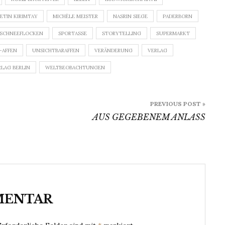
ETIN KIRIMTAY
MICHÈLE MEISTER
NASRIN SIEGE
PADERBORN
SCHNEEFLOCKEN
SPORTASSE
STORYTELLING
SUPERMARKT
-AFFEN
UNSICHTBARAFFEN
VERÄNDERUNG
VERLAG
RLAG BERLIN
WELTBEOBACHTUNGEN
PREVIOUS POST »
AUS GEGEBENEM ANLASS
MENTAR