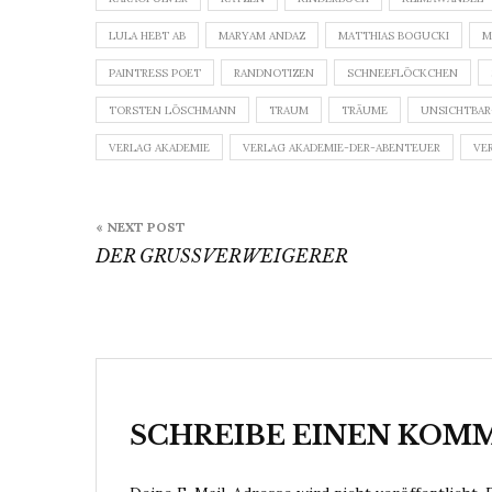
LULA HEBT AB
MARYAM ANDAZ
MATTHIAS BOGUCKI
M
PAINTRESS POET
RANDNOTIZEN
SCHNEEFLÖCKCHEN
TORSTEN LÖSCHMANN
TRAUM
TRÄUME
UNSICHTBAR
VERLAG AKADEMIE
VERLAG AKADEMIE-DER-ABENTEUER
VE
Beitragsnavigation
« NEXT POST
DER GRUSSVERWEIGERER
SCHREIBE EINEN KOM