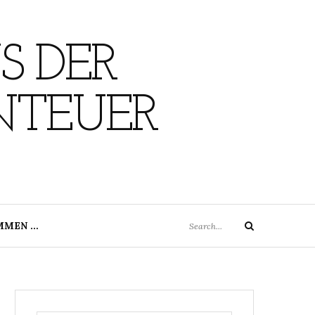
S DER
NTEUER
Search
MMEN …
Search
for: