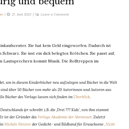
urig und bequem
on
er
27. Juni 2023
Leave a Comment
Zwischen
traurig
und
bequem
nkaufscenter. Sie hat kein Geld eingeworfen. Dadurch ist
 Schwarz. Sie isst ein dick belegtes Brötchen. Sie passt auf,
 den Lautsprechern kommt Musik. Die Rolltreppen im
t, um in diesem Kinderbücher neu aufzulegen und Bücher in die Welt
dem sind über 50 Bücher von mehr als 20 Autorinnen und Autoren aus
Alle Bücher des Verlags lassen sich finden im
Überblick
.
eutschlands (er schreibt z.B. die ‚Drei ??? Kids‘, von ihm stammt
 Er ist der Gründer des
Verlags Akademie der Abenteuer
. Zuletzt
rin
Michèle Meister
der Gedicht- und Bildband für Erwachsene
„Nicht