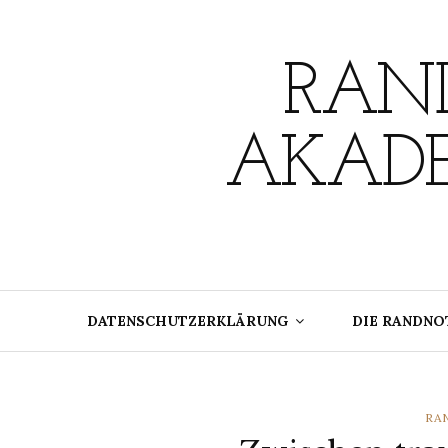
Skip
to
content
RAND
AKADE
DATENSCHUTZERKLÄRUNG
DIE RANDNO
CA
RA