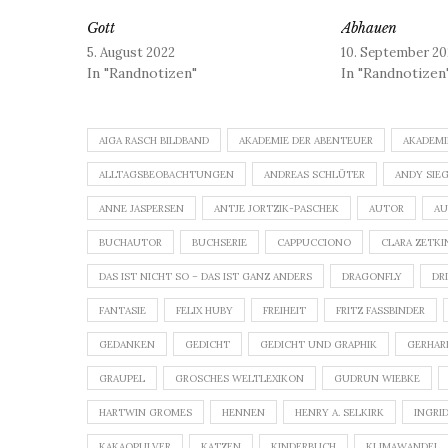
Gott
Abhauen
5. August 2022
10. September 20
In "Randnotizen"
In "Randnotizen
AIGA RASCH BILDBAND
AKADEMIE DER ABENTEUER
AKADEMI
ALLTAGSBEOBACHTUNGEN
ANDREAS SCHLÜTER
ANDY SIE
ANNE JASPERSEN
ANTJE JORTZIK-PASCHEK
AUTOR
AU
BUCHAUTOR
BUCHSERIE
CAPPUCCIONO
CLARA ZETKI
DAS IST NICHT SO – DAS IST GANZ ANDERS
DRAGONFLY
DR
FANTASIE
FELIX HUBY
FREIHEIT
FRITZ FASSBINDER
GEDANKEN
GEDICHT
GEDICHT UND GRAPHIK
GERHAR
GRAUPEL
GROSCHES WELTLEXIKON
GUDRUN WIEBKE
HARTWIN GROMES
HENNEN
HENRY A. SELKIRK
INGRI
KAKAOPULVER
KATZEN
KINDERBUCH
KLIMAWANDEL