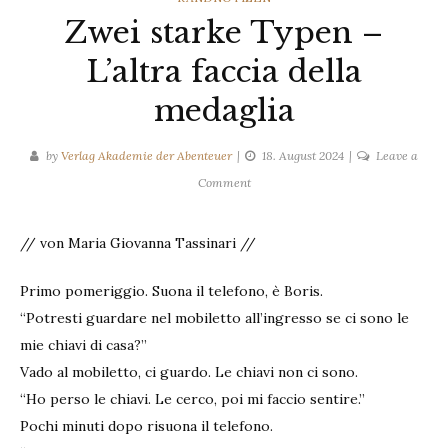
Zwei starke Typen –
L’altra faccia della
medaglia
by
Verlag Akademie der Abenteuer
18. August 2024
Leave a
on
Comment
Zwei
starke
// von Maria Giovanna Tassinari //
Typen
–
Primo pomeriggio. Suona il telefono, è Boris.
L’altra
“Potresti guardare nel mobiletto all’ingresso se ci sono le
faccia
della
mie chiavi di casa?”
medaglia
Vado al mobiletto, ci guardo. Le chiavi non ci sono.
“Ho perso le chiavi. Le cerco, poi mi faccio sentire.”
Pochi minuti dopo risuona il telefono.