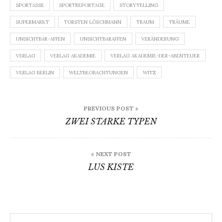
SPORTASSE
SPORTREPORTAGE
STORYTELLING
SUPERMARKT
TORSTEN LÖSCHMANN
TRAUM
TRÄUME
UNSICHTBAR-AFFEN
UNSICHTBARAFFEN
VERÄNDERUNG
VERLAG
VERLAG AKADEMIE
VERLAG AKADEMIE-DER-ABENTEUER
VERLAG BERLIN
WELTBEOBACHTUNGEN
WITZ
Beitragsnavigation
PREVIOUS POST »
ZWEI STARKE TYPEN
« NEXT POST
LUS KISTE