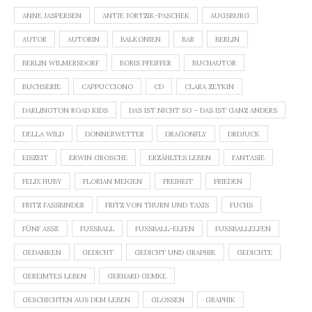
ANNE JASPERSEN
ANTJE JORTZIK-PASCHEK
AUGSBURG
AUTOR
AUTORIN
BALKONIEN
BAR
BERLIN
BERLIN WILMERSDORF
BORIS PFEIFFER
BUCHAUTOR
BUCHSERIE
CAPPUCCIONO
CD
CLARA ZETKIN
DARLINGTON ROAD KIDS
DAS IST NICHT SO – DAS IST GANZ ANDERS
DELLA WILD
DONNERWETTER
DRAGONFLY
DRDJUCK
EISZEIT
ERWIN GROSCHE
ERZÄHLTES LEBEN
FANTASIE
FELIX HUBY
FLORIAN MEIGEN
FREIHEIT
FRIEDEN
FRITZ FASSBINDER
FRITZ VON THURN UND TAXIS
FUCHS
FÜNF ASSE
FUSSBALL
FUSSBALL-ELFEN
FUSSBALLELFEN
GEDANKEN
GEDICHT
GEDICHT UND GRAPHIK
GEDICHTE
GEREIMTES LEBEN
GERHARD GEMKE
GESCHICHTEN AUS DEM LEBEN
GLOSSEN
GRAPHIK