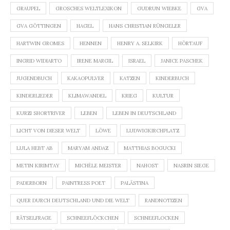
GRAUPEL
GROSCHES WELTLEXIKON
GUDRUN WIEBKE
GVA
GVA GÖTTINGEN
HAGEL
HANS CHRISTIAN RÜNGELER
HARTWIN GROMES
HENNEN
HENRY A. SELKIRK
HÖRTAUF
INGRID WIDIARTO
IRENE MARGIL
ISRAEL
JANICE PASCHEK
JUGENDBUCH
KAKAOPULVER
KATZEN
KINDERBUCH
KINDERLIEDER
KLIMAWANDEL
KRIEG
KULTUR
KURZI SHORTRIVER
LEBEN
LEBEN IN DEUTSCHLAND
LICHT VON DIESER WELT
LÖWE
LUDWIGKIRCHPLATZ
LULA HEBT AB
MARYAM ANDAZ
MATTHIAS BOGUCKI
METIN KIRIMTAY
MICHÈLE MEISTER
NAHOST
NASRIN SIEGE
PADERBORN
PAINTRESS POET
PALÄSTINA
QUER DURCH DEUTSCHLAND UND DIE WELT
RANDNOTIZEN
RÄTSELFRAGE
SCHNEEFLÖCKCHEN
SCHNEEFLOCKEN