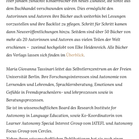
Hier fanden zunächst Kinderbücher ein neues Zuhause, die sonst aus
dem Buchhandel verschwunden wären. Dies ermöglicht den
Autorinnen und Autoren ihre Bücher auch weiterhin bei Lesungen
vorzustellen und ihre Backlist zu pflegen. Schritt für Schritt kamen
dann Neuveröffentlichungen hinzu. Seitdem sind über 50 Bücher von
mehr als 20 Autorinnen und Autoren aus vielen Teilen der Welt
erschienen – zweimal hochgelobt von Elke Heidenreich. Alle Bücher
des Verlags lassen sich finden im
Überblick
.
Maria Giovanna Tassinari leitet das Selbstlernzentrum an der Freien
Universität Berlin. Ihre Forschungsinteressen sind Autonomie von
Lernenden und Lehrenden, Sprachlernberatung, Emotionen und
Gefühle in Fremdsprachenlern- und lehrprozessen sowie in
Beratungsprozessen.
Sie ist im wissenschaftlichen Board des Research Institute for
Autonomy in Language Education, sowie Ko-Koordinatorin von
Learner Autonomy Special Interest Group vom IATEFL und Autonomy
Focus Group von Cercles.
Neben ihren wissenschaftlichen Publikationen hat sie auch einen