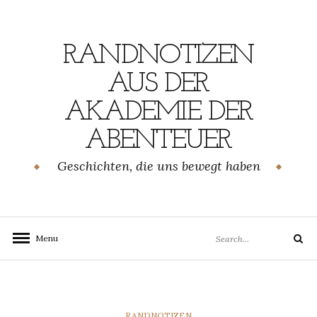
Skip
to
content
RANDNOTIZEN
AUS DER
AKADEMIE DER
ABENTEUER
Geschichten, die uns bewegt haben
Search
Menu
Search
for:
CATEGORIES
RANDNOTIZEN