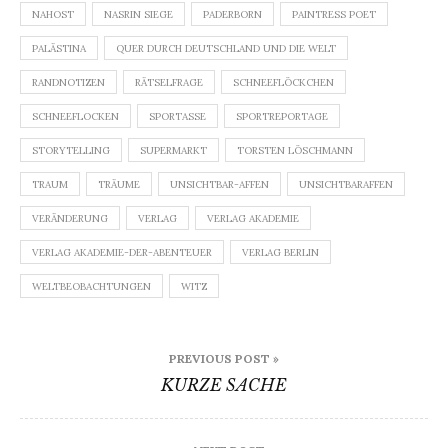
NAHOST
NASRIN SIEGE
PADERBORN
PAINTRESS POET
PALÄSTINA
QUER DURCH DEUTSCHLAND UND DIE WELT
RANDNOTIZEN
RÄTSELFRAGE
SCHNEEFLÖCKCHEN
SCHNEEFLOCKEN
SPORTASSE
SPORTREPORTAGE
STORYTELLING
SUPERMARKT
TORSTEN LÖSCHMANN
TRAUM
TRÄUME
UNSICHTBAR-AFFEN
UNSICHTBARAFFEN
VERÄNDERUNG
VERLAG
VERLAG AKADEMIE
VERLAG AKADEMIE-DER-ABENTEUER
VERLAG BERLIN
WELTBEOBACHTUNGEN
WITZ
Beitragsnavigation
PREVIOUS POST »
KURZE SACHE