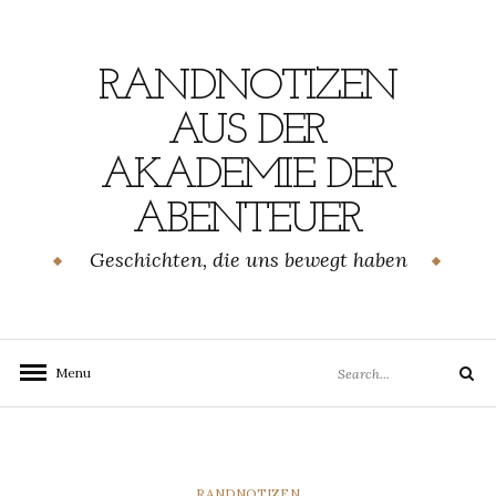
Skip
to
content
RANDNOTIZEN
AUS DER
AKADEMIE DER
ABENTEUER
Geschichten, die uns bewegt haben
Search
Menu
Search
for:
CATEGORIES
RANDNOTIZEN