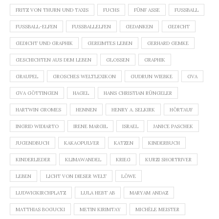
FRITZ VON THURN UND TAXIS
FUCHS
FÜNF ASSE
FUSSBALL
FUSSBALL-ELFEN
FUSSBALLELFEN
GEDANKEN
GEDICHT
GEDICHT UND GRAPHIK
GEREIMTES LEBEN
GERHARD GEMKE
GESCHICHTEN AUS DEM LEBEN
GLOSSEN
GRAPHIK
GRAUPEL
GROSCHES WELTLEXIKON
GUDRUN WIEBKE
GVA
GVA GÖTTINGEN
HAGEL
HANS CHRISTIAN RÜNGELER
HARTWIN GROMES
HENNEN
HENRY A. SELKIRK
HÖRTAUF
INGRID WIDIARTO
IRENE MARGIL
ISRAEL
JANICE PASCHEK
JUGENDBUCH
KAKAOPULVER
KATZEN
KINDERBUCH
KINDERLIEDER
KLIMAWANDEL
KRIEG
KURZI SHORTRIVER
LEBEN
LICHT VON DIESER WELT
LÖWE
LUDWIGKIRCHPLATZ
LULA HEBT AB
MARYAM ANDAZ
MATTHIAS BOGUCKI
METIN KIRIMTAY
MICHÈLE MEISTER