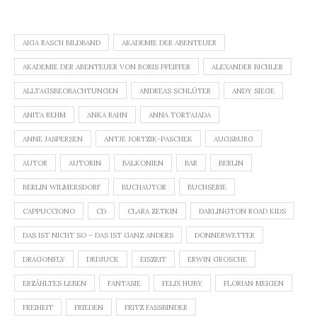
AIGA RASCH BILDBAND
AKADEMIE DER ABENTEUER
AKADEMIE DER ABENTEUER VON BORIS PFEIFFER
ALEXANDER BICHLER
ALLTAGSBEOBACHTUNGEN
ANDREAS SCHLÜTER
ANDY SIEGE
ANITA REHM
ANKA RAHN
ANNA TORTAJADA
ANNE JASPERSEN
ANTJE JORTZIK-PASCHEK
AUGSBURG
AUTOR
AUTORIN
BALKONIEN
BAR
BERLIN
BERLIN WILMERSDORF
BUCHAUTOR
BUCHSERIE
CAPPUCCIONO
CD
CLARA ZETKIN
DARLINGTON ROAD KIDS
DAS IST NICHT SO – DAS IST GANZ ANDERS
DONNERWETTER
DRAGONFLY
DRDJUCK
EISZEIT
ERWIN GROSCHE
ERZÄHLTES LEBEN
FANTASIE
FELIX HUBY
FLORIAN MEIGEN
FREIHEIT
FRIEDEN
FRITZ FASSBINDER