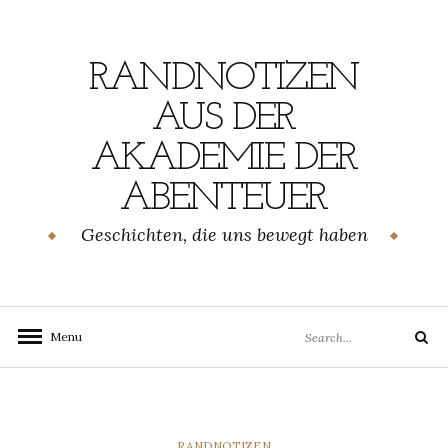
Skip
to
content
RANDNOTIZEN
AUS DER
AKADEMIE DER
ABENTEUER
Geschichten, die uns bewegt haben
Search
Menu
Search
for:
CATEGORIES
RANDNOTIZEN