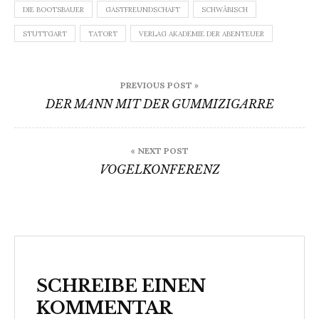
DIE BOOTSBAUER
GASTFREUNDSCHAFT
SCHWÄBISCH
STUTTGART
TATORT
VERLAG AKADEMIE DER ABENTEUER
Beitragsnavigation
PREVIOUS POST »
DER MANN MIT DER GUMMIZIGARRE
« NEXT POST
VOGELKONFERENZ
SCHREIBE EINEN
KOMMENTAR