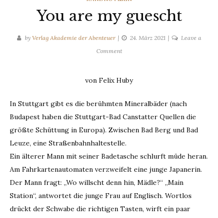
You are my guescht
by
Verlag Akademie der Abenteuer
24. März 2021
Leave a
on
Comment
You
are
von Felix Huby
my
guescht
In Stuttgart gibt es die berühmten Mineralbäder (nach
Budapest haben die Stuttgart-Bad Canstatter Quellen die
größte Schüttung in Europa). Zwischen Bad Berg und Bad
Leuze, eine Straßenbahnhaltestelle.
Ein älterer Mann mit seiner Badetasche schlurft müde heran.
Am Fahrkartenautomaten verzweifelt eine junge Japanerin.
Der Mann fragt: „Wo willscht denn hin, Mädle?“ „Main
Station“, antwortet die junge Frau auf Englisch. Wortlos
drückt der Schwabe die richtigen Tasten, wirft ein paar