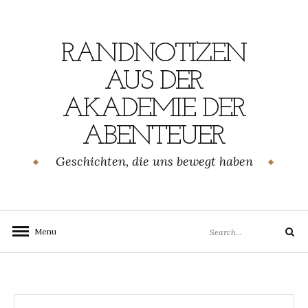
Skip
to
content
RANDNOTIZEN
AUS DER
AKADEMIE DER
ABENTEUER
Geschichten, die uns bewegt haben
Search
Menu
Search
for: