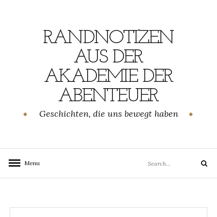
Skip
to
content
RANDNOTIZEN
AUS DER
AKADEMIE DER
ABENTEUER
Geschichten, die uns bewegt haben
Search
Menu
Search
for: