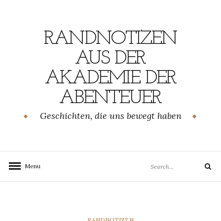
Skip
to
content
RANDNOTIZEN
AUS DER
AKADEMIE DER
ABENTEUER
Geschichten, die uns bewegt haben
Search
Menu
Search
for:
CATEGORIES
RANDNOTIZEN