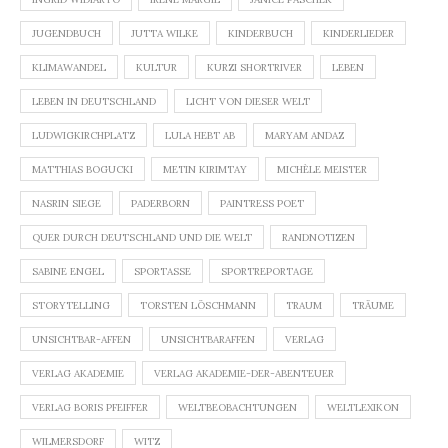
JUGENDBUCH
JUTTA WILKE
KINDERBUCH
KINDERLIEDER
KLIMAWANDEL
KULTUR
KURZI SHORTRIVER
LEBEN
LEBEN IN DEUTSCHLAND
LICHT VON DIESER WELT
LUDWIGKIRCHPLATZ
LULA HEBT AB
MARYAM ANDAZ
MATTHIAS BOGUCKI
METIN KIRIMTAY
MICHÈLE MEISTER
NASRIN SIEGE
PADERBORN
PAINTRESS POET
QUER DURCH DEUTSCHLAND UND DIE WELT
RANDNOTIZEN
SABINE ENGEL
SPORTASSE
SPORTREPORTAGE
STORYTELLING
TORSTEN LÖSCHMANN
TRAUM
TRÄUME
UNSICHTBAR-AFFEN
UNSICHTBARAFFEN
VERLAG
VERLAG AKADEMIE
VERLAG AKADEMIE-DER-ABENTEUER
VERLAG BORIS PFEIFFER
WELTBEOBACHTUNGEN
WELTLEXIKON
WILMERSDORF
WITZ