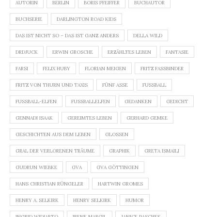
AUTORIN
BERLIN
BORIS PFEIFFER
BUCHAUTOR
BUCHSERIE
DARLINGTON ROAD KIDS
DAS IST NICHT SO – DAS IST GANZ ANDERS
DELLA WILD
DRDJUCK
ERWIN GROSCHE
ERZÄHLTES LEBEN
FANTASIE
FARSI
FELIX HUBY
FLORIAN MEIGEN
FRITZ FASSBINDER
FRITZ VON THURN UND TAXIS
FÜNF ASSE
FUSSBALL
FUSSBALL-ELFEN
FUSSBALLELFEN
GEDANKEN
GEDICHT
GENNADI ISAAK
GEREIMTES LEBEN
GERHARD GEMKE
GESCHICHTEN AUS DEM LEBEN
GLOSSEN
GRAL DER VERLORENEN TRÄUME
GRAPHIK
GRETA ISMAILI
GUDRUN WIEBKE
GVA
GVA GÖTTINGEN
HANS CHRISTIAN RÜNGELER
HARTWIN GROMES
HENRY A. SELKIRK
HENRY SELKIRK
HUMOR
INGRID WIDIARTO
IRENE MARGIL
JANICE PASCHEK