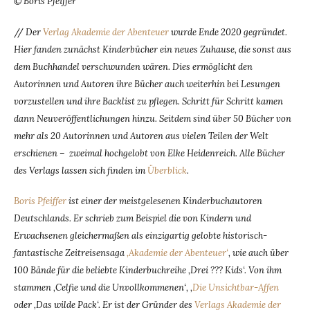
© Boris Pfeiffer
//
Der
Verlag Akademie der Abenteuer
wurde Ende 2020 gegründet.
Hier fanden zunächst Kinderbücher ein neues Zuhause, die sonst aus
dem Buchhandel verschwunden wären. Dies ermöglicht den
Autorinnen und Autoren ihre Bücher auch weiterhin bei Lesungen
vorzustellen und ihre Backlist zu pflegen. Schritt für Schritt kamen
dann Neuveröffentlichungen hinzu. Seitdem sind über 50 Bücher von
mehr als 20 Autorinnen und Autoren aus vielen Teilen der Welt
erschienen – zweimal hochgelobt von Elke Heidenreich. Alle Bücher
des Verlags lassen sich finden im
Überblick
.
Boris Pfeiffer
ist einer der meistgelesenen Kinderbuchautoren
Deutschlands. Er schrieb zum Beispiel die von Kindern und
Erwachsenen gleichermaßen als einzigartig gelobte historisch-
fantastische Zeitreisensaga
‚Akademie der Abenteuer‘
, wie auch über
100 Bände für die beliebte Kinderbuchreihe ‚Drei ??? Kids‘. Von ihm
stammen ‚Celfie und die Unvollkommenen‘, ‚
Die Unsichtbar-Affen
oder ‚Das wilde Pack‘. Er ist der Gründer des
Verlags Akademie der