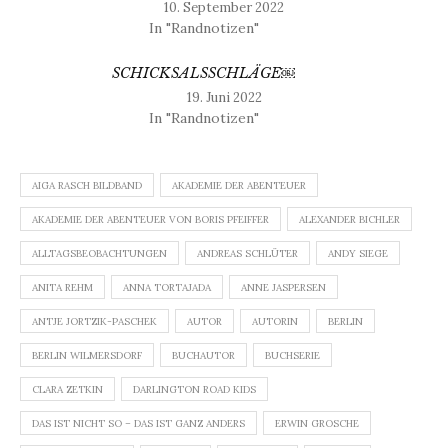
10. September 2022
In "Randnotizen"
SCHICKSALSSCHLÄGE￼
19. Juni 2022
In "Randnotizen"
AIGA RASCH BILDBAND
AKADEMIE DER ABENTEUER
AKADEMIE DER ABENTEUER VON BORIS PFEIFFER
ALEXANDER BICHLER
ALLTAGSBEOBACHTUNGEN
ANDREAS SCHLÜTER
ANDY SIEGE
ANITA REHM
ANNA TORTAJADA
ANNE JASPERSEN
ANTJE JORTZIK-PASCHEK
AUTOR
AUTORIN
BERLIN
BERLIN WILMERSDORF
BUCHAUTOR
BUCHSERIE
CLARA ZETKIN
DARLINGTON ROAD KIDS
DAS IST NICHT SO – DAS IST GANZ ANDERS
ERWIN GROSCHE