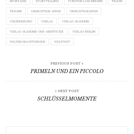
SPORTASSE
STORYTELLING
TORSTEN LÖSCHMANN
TRAUM
TRÄUME
UNSICHTBAR-AFFEN
UNSICHTBARAFFEN
VERÄNDERUNG
VERLAG
VERLAG AKADEMIE
VERLAG AKADEMIE-DER-ABENTEUER
VERLAG BERLIN
WELTBEOBACHTUNGEN
WELTWEIT
Beitragsnavigation
PREVIOUS POST »
PRIMELN UND EIN PICCOLO
« NEXT POST
SCHLÜSSELMOMENTE