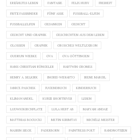
ERZÄHLTES LEBEN
FANTASIE
FELIX HUBY
FREIHEIT
FRITZ FASSBINDER
FÜNF ASSE
FUSSBALL-ELFEN
FUSSBALLELFEN
GEDANKEN
GEDICHT
GEDICHT UND GRAPHIK
GESCHICHTEN AUS DEM LEBEN
GLOSSEN
GRAPHIK
GROSCHES WELTLEXIKON
GUDRUN WIEBKE
GVA
GVA GÖTTINGEN
HANS CHRISTIAN RÜNGELER
HARTWIN GROMES
HENRY A. SELKIRK
INGRID WIDIARTO
IRENE MARGIL
JANICE PASCHEK
JUGENDBUCH
KINDERBUCH
KLIMAWANDEL
KURZI SHORTRIVER
LEBEN
LUDWIGKIRCHPLATZ
LULA HEBT AB
MARYAM ANDAZ
MATTHIAS BOGUCKI
METIN KIRIMTAY
MICHÈLE MEISTER
NASRIN SIEGE
PADERBORN
PAINTRESS POET
RANDNOTIZEN