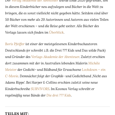
Der
Verlag Akademie der Abenteuer
wurde Ende 2020 gegründet, um
in diesem Kinderbücher neu aufzulegen und Bücher in die Welt zu
bringen, die es sonst vielleicht nicht gegeben hätte. Seitdem sind über
50 Bücher von mehr als 20 Autorinnen und Autoren aus vielen Teilen
der Welt erschienen – und die Reise geht weiter. Alle Bücher des
Verlags lassen sich finden im
Überblick
.
Boris Pfeiffer
ist einer der meistgelesenen Kinderbuchautoren
Deutschlands (er schreibt z.B. die Drei ??? Kids und Das wilde Pack)
und Gründer des
Verlags Akademie der Abenteuer
. Zuletzt erschien
dort zusammen mit der in Australien lebenden Malerin
Michèle
Meister
der Gedicht- und Bildband für Erwachsene
Lockdown – ein
C-Movie
.
Demnächst folgt der Graphik- und Gedichtband ‚Nicht aus
Adams Rippe‘. Bei Harper & Collins erschien zuletzt seine neue
Kinderbuchreihe
SURVIVORS
. Im Kosmos Verlag schreibt er
regelmäßig neue Bände der
Die drei ??? Kids
.
TEILEN MIT: