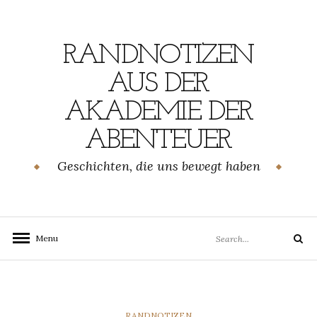
Skip
to
content
RANDNOTIZEN
AUS DER
AKADEMIE DER
ABENTEUER
Geschichten, die uns bewegt haben
Search
Menu
Search
for:
CATEGORIES
RANDNOTIZEN