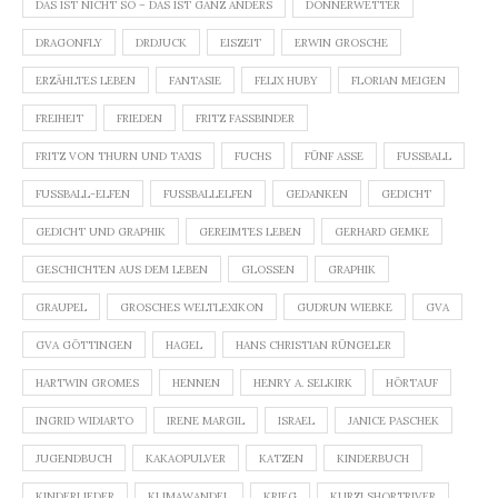
DAS IST NICHT SO – DAS IST GANZ ANDERS
DONNERWETTER
DRAGONFLY
DRDJUCK
EISZEIT
ERWIN GROSCHE
ERZÄHLTES LEBEN
FANTASIE
FELIX HUBY
FLORIAN MEIGEN
FREIHEIT
FRIEDEN
FRITZ FASSBINDER
FRITZ VON THURN UND TAXIS
FUCHS
FÜNF ASSE
FUSSBALL
FUSSBALL-ELFEN
FUSSBALLELFEN
GEDANKEN
GEDICHT
GEDICHT UND GRAPHIK
GEREIMTES LEBEN
GERHARD GEMKE
GESCHICHTEN AUS DEM LEBEN
GLOSSEN
GRAPHIK
GRAUPEL
GROSCHES WELTLEXIKON
GUDRUN WIEBKE
GVA
GVA GÖTTINGEN
HAGEL
HANS CHRISTIAN RÜNGELER
HARTWIN GROMES
HENNEN
HENRY A. SELKIRK
HÖRTAUF
INGRID WIDIARTO
IRENE MARGIL
ISRAEL
JANICE PASCHEK
JUGENDBUCH
KAKAOPULVER
KATZEN
KINDERBUCH
KINDERLIEDER
KLIMAWANDEL
KRIEG
KURZI SHORTRIVER