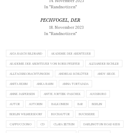
14. November 2023
In "Randnotizen"
PECHVOGEL, DER
18. November 2023
In "Randnotizen"
AIGA RASCH BILDBAND
AKADEMIE DER ABENTEUER
AKADEMIE DER ABENTEUER VON BORIS PFEIFFER
ALEXANDER BICHLER
ALLTAGSBEOBACHTUNGEN
ANDREAS SCHLÜTER
ANDY SIEGE
ANITA REHM
ANKA RAHN
ANNA TORTAJADA
ANNE JASPERSEN
ANTJE JORTZIK-PASCHEK
AUGSBURG
AUTOR
AUTORIN
BALKONIEN
BAR
BERLIN
BERLIN WILMERSDORF
BUCHAUTOR
BUCHSERIE
CAPPUCCIONO
CD
CLARA ZETKIN
DARLINGTON ROAD KIDS