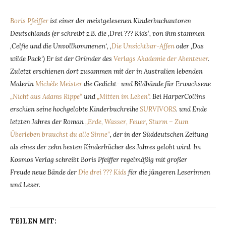
Boris Pfeiffer
ist einer der meistgelesenen Kinderbuchautoren
Deutschlands (er schreibt z.B. die ‚Drei ??? Kids‘, von ihm stammen
‚Celfie und die Unvollkommenen‘, ‚
Die Unsichtbar-Affen
oder ‚Das
wilde Pack‘) Er ist der Gründer des
Verlags Akademie der Abenteuer
.
Zuletzt erschienen dort zusammen mit der in Australien lebenden
Malerin
Michèle Meister
die Gedicht- und Bildbände für Erwachsene
„Nicht aus Adams Rippe“
und
„Mitten im Leben“
. Bei HarperCollins
erschien seine hochgelobte Kinderbuchreihe
SURVIVORS
. und Ende
letzten Jahres der Roman
„Erde, Wasser, Feuer, Sturm – Zum
Überleben brauchst du alle Sinne“
, der in der Süddeutschen Zeitung
als eines der zehn besten Kinderbücher des Jahres gelobt wird. Im
Kosmos Verlag schreibt Boris Pfeiffer regelmäßig mit großer
Freude neue Bände der
Die drei ??? Kids
für die jüngeren Leserinnen
und Leser.
TEILEN MIT: