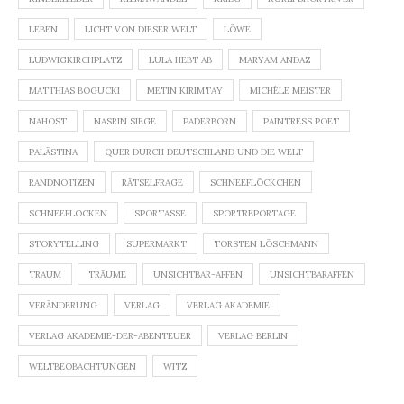
LEBEN
LICHT VON DIESER WELT
LÖWE
LUDWIGKIRCHPLATZ
LULA HEBT AB
MARYAM ANDAZ
MATTHIAS BOGUCKI
METIN KIRIMTAY
MICHÈLE MEISTER
NAHOST
NASRIN SIEGE
PADERBORN
PAINTRESS POET
PALÄSTINA
QUER DURCH DEUTSCHLAND UND DIE WELT
RANDNOTIZEN
RÄTSELFRAGE
SCHNEEFLÖCKCHEN
SCHNEEFLOCKEN
SPORTASSE
SPORTREPORTAGE
STORYTELLING
SUPERMARKT
TORSTEN LÖSCHMANN
TRAUM
TRÄUME
UNSICHTBAR-AFFEN
UNSICHTBARAFFEN
VERÄNDERUNG
VERLAG
VERLAG AKADEMIE
VERLAG AKADEMIE-DER-ABENTEUER
VERLAG BERLIN
WELTBEOBACHTUNGEN
WITZ