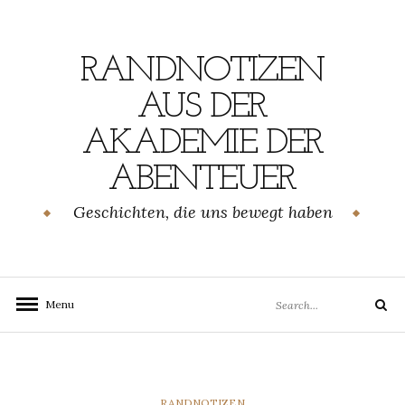
Skip
to
content
RANDNOTIZEN
AUS DER
AKADEMIE DER
ABENTEUER
Geschichten, die uns bewegt haben
Search
Menu
Search
for:
CATEGORIES
RANDNOTIZEN