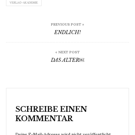
VERLAG-AKADEMIE
Beitragsnavigation
PREVIOUS POST »
ENDLICH!
« NEXT POST
DAS ALTER￼
SCHREIBE EINEN
KOMMENTAR
Deine E-Mail-Adresse wird nicht veröffentlicht.