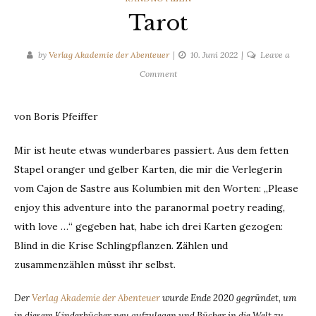
Tarot
by
Verlag Akademie der Abenteuer
10. Juni 2022
Leave a
on
Comment
Tarot
von Boris Pfeiffer
Mir ist heute etwas wunderbares passiert. Aus dem fetten
Stapel oranger und gelber Karten, die mir die Verlegerin
vom Cajon de Sastre aus Kolumbien mit den Worten: „Please
enjoy this adventure into the paranormal poetry reading,
with love …“ gegeben hat, habe ich drei Karten gezogen:
Blind in die Krise Schlingpflanzen. Zählen und
zusammenzählen müsst ihr selbst.
Der
Verlag Akademie der Abenteuer
wurde Ende 2020 gegründet, um
in diesem Kinderbücher neu aufzulegen und Bücher in die Welt zu