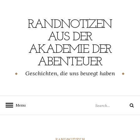
Skip
to
content
RANDNOTIZEN
AUS DER
AKADEMIE DER
ABENTEUER
Geschichten, die uns bewegt haben
Search
Menu
Search
for:
CATEGORIES
RANDNOTIZEN