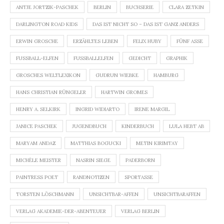
ANTJE JORTZIK-PASCHEK
BERLIN
BUCHSERIE
CLARA ZETKIN
DARLINGTON ROAD KIDS
DAS IST NICHT SO – DAS IST GANZ ANDERS
ERWIN GROSCHE
ERZÄHLTES LEBEN
FELIX HUBY
FÜNF ASSE
FUSSBALL-ELFEN
FUSSBALLELFEN
GEDICHT
GRAPHIK
GROSCHES WELTLEXIKON
GUDRUN WIEBKE
HAMBURG
HANS CHRISTIAN RÜNGELER
HARTWIN GROMES
HENRY A. SELKIRK
INGRID WIDIARTO
IRENE MARGIL
JANICE PASCHEK
JUGENDBUCH
KINDERBUCH
LULA HEBT AB
MARYAM ANDAZ
MATTHIAS BOGUCKI
METIN KIRIMTAY
MICHÈLE MEISTER
NASRIN SIEGE
PADERBORN
PAINTRESS POET
RANDNOTIZEN
SPORTASSE
TORSTEN LÖSCHMANN
UNSICHTBAR-AFFEN
UNSICHTBARAFFEN
VERLAG AKADEMIE-DER-ABENTEUER
VERLAG BERLIN