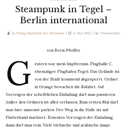
Steampunk in Tegel –
Berlin international
zu
by
Verlag Akademie der Abenteuer
6. Mai 2021
1 Kommentar
Ste
in
von Boris Pfeiffer
Tege
G
–
estern war mein Impftermin. Flughalle C,
Berl
ehemaliger Flughafen Tegel. Das Gelände ist
inte
von der Stadt kommend abgesperrt. Ordner
in Orange bewachen die Zufahrt. Auf
Vorzeigen der schriftlichen Einladung darf man passieren.
Außer den Ordnern ist alles verlassen. Zum ersten Mal darf
man hier umsonst parken. Der Weg in die Halle ist mit
Flatterband markiert. Erneutes Vorzeigen der Einladung,
dann darf man rein. Viele türkische und arabische junge