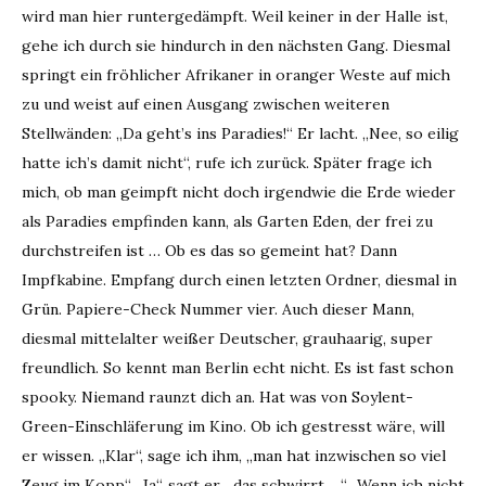
wird man hier runtergedämpft. Weil keiner in der Halle ist,
gehe ich durch sie hindurch in den nächsten Gang. Diesmal
springt ein fröhlicher Afrikaner in oranger Weste auf mich
zu und weist auf einen Ausgang zwischen weiteren
Stellwänden: „Da geht’s ins Paradies!“ Er lacht. „Nee, so eilig
hatte ich’s damit nicht“, rufe ich zurück. Später frage ich
mich, ob man geimpft nicht doch irgendwie die Erde wieder
als Paradies empfinden kann, als Garten Eden, der frei zu
durchstreifen ist … Ob es das so gemeint hat? Dann
Impfkabine. Empfang durch einen letzten Ordner, diesmal in
Grün. Papiere-Check Nummer vier. Auch dieser Mann,
diesmal mittelalter weißer Deutscher, grauhaarig, super
freundlich. So kennt man Berlin echt nicht. Es ist fast schon
spooky. Niemand raunzt dich an. Hat was von Soylent-
Green-Einschläferung im Kino. Ob ich gestresst wäre, will
er wissen. „Klar“, sage ich ihm, „man hat inzwischen so viel
Zeug im Kopp“ „Ja“, sagt er, „das schwirrt …“ „Wenn ich nicht