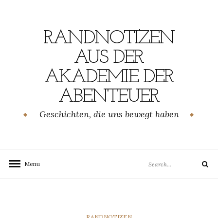
Skip
to
content
RANDNOTIZEN
AUS DER
AKADEMIE DER
ABENTEUER
Geschichten, die uns bewegt haben
Search
Menu
Search
for:
CATEGORIES
RANDNOTIZEN