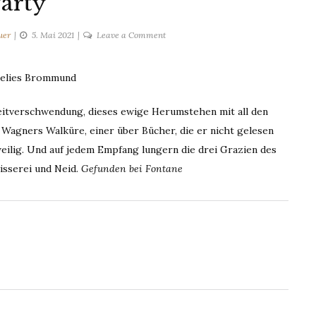
arty
on
uer
5. Mai 2021
Leave a Comment
Party
ielies Brommund
Zeitverschwendung, dieses ewige Herumstehen mit all den
 Wagners Walküre, einer über Bücher, die er nicht gelesen
weilig. Und auf jedem Empfang lungern die drei Grazien des
isserei und Neid.
Gefunden bei Fontane