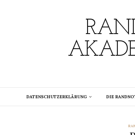
Skip
to
content
RAND
AKADE
DATENSCHUTZERKLÄRUNG
DIE RANDNO
CA
RA