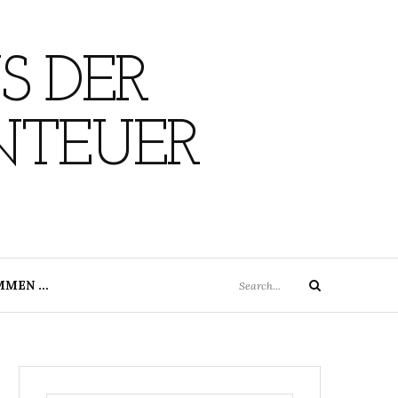
S DER
NTEUER
Search
MMEN …
Search
for: