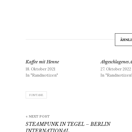
ÄHNLI
Kaffee mit Henne
Abgeschlagenes 
18. Oktober 2021
27. Oktober 2022
In "Randnotizen"
In "Randnotizen
FONTANE
Beitragsnavigation
« NEXT POST
STEAMPUNK IN TEGEL – BERLIN
INTERNATIONAL