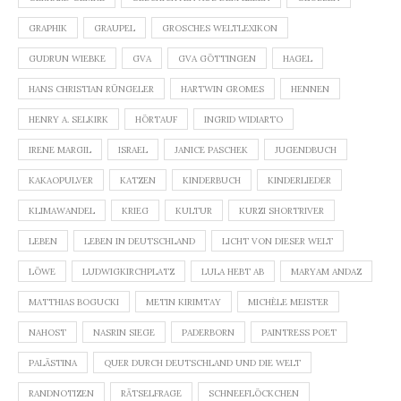
GRAPHIK
GRAUPEL
GROSCHES WELTLEXIKON
GUDRUN WIEBKE
GVA
GVA GÖTTINGEN
HAGEL
HANS CHRISTIAN RÜNGELER
HARTWIN GROMES
HENNEN
HENRY A. SELKIRK
HÖRTAUF
INGRID WIDIARTO
IRENE MARGIL
ISRAEL
JANICE PASCHEK
JUGENDBUCH
KAKAOPULVER
KATZEN
KINDERBUCH
KINDERLIEDER
KLIMAWANDEL
KRIEG
KULTUR
KURZI SHORTRIVER
LEBEN
LEBEN IN DEUTSCHLAND
LICHT VON DIESER WELT
LÖWE
LUDWIGKIRCHPLATZ
LULA HEBT AB
MARYAM ANDAZ
MATTHIAS BOGUCKI
METIN KIRIMTAY
MICHÈLE MEISTER
NAHOST
NASRIN SIEGE
PADERBORN
PAINTRESS POET
PALÄSTINA
QUER DURCH DEUTSCHLAND UND DIE WELT
RANDNOTIZEN
RÄTSELFRAGE
SCHNEEFLÖCKCHEN