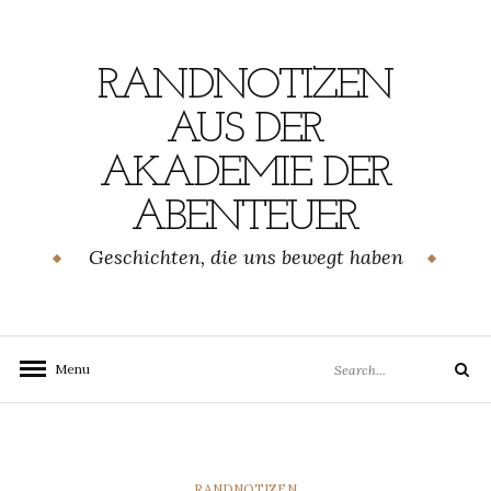
Skip
to
content
RANDNOTIZEN
AUS DER
AKADEMIE DER
ABENTEUER
Geschichten, die uns bewegt haben
Search
Menu
Search
for:
CATEGORIES
RANDNOTIZEN