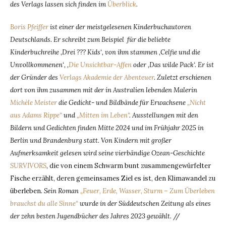
des Verlags lassen sich finden im
Überblick
.
Boris Pfeiffer
ist einer der meistgelesenen Kinderbuchautoren
Deutschlands. Er schreibt zum Beispiel für die beliebte
Kinderbuchreihe ‚Drei ??? Kids‘, von ihm stammen ‚Celfie und die
Unvollkommenen‘, ‚
Die Unsichtbar-Affen
oder ‚Das wilde Pack‘. Er ist
der Gründer des
Verlags Akademie der Abenteuer
. Zuletzt erschienen
dort von ihm zusammen mit der in Australien lebenden Malerin
Michèle Meister
die Gedicht- und Bildbände für Erwachsene
„Nicht
aus Adams Rippe“
und
„Mitten im Leben“
. Ausstellungen mit den
Bildern und Gedichten finden Mitte 2024 und im Frühjahr 2025 in
Berlin und Brandenburg statt. Von Kindern mit großer
Aufmerksamkeit gelesen wird seine vierbändige Ozean-Geschichte
SURVIVORS
, die von einem Schwarm bunt zusammengewürfelter
Fische erzählt, deren gemeinsames Ziel es ist, den Klimawandel zu
überleben
. Sein Roman
„Feuer, Erde, Wasser, Sturm – Zum Überleben
brauchst du alle Sinne“
wurde in der Süddeutschen Zeitung als eines
der zehn besten Jugendbücher des Jahres 2023 gewählt
. //