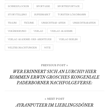
SCHNEEFLOCKEN
SPORTASSE
SPORTREPORTAGE
STORYTELLING
SUPERMARKT
TORSTEN LÖSCHMANN
TRAUM
TRÄUME
UNSICHTBAR-AFFEN
UNSICHTBARAFFEN
VERÄNDERUNG
VERLAG
VERLAG AKADEMIE
VERLAG AKADEMIE-DER-ABENTEUER
VERLAG BERLIN
WELTBEOBACHTUNGEN
WITZ
Beitragsnavigation
PREVIOUS POST »
WER ERINNERT SICH AN LURCHI? HIER
KOMMEN ERWIN GROSCHES KONGENIALE
PADERBORNER NACHFOLGEVERSE:
« NEXT POST
AYRANPUTZER IM LIEBLINGSDÖNER