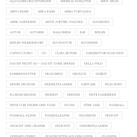
ALLTAGSBEOBACHTUNGEN
ANDREAS SCHLÜTER
ANDY SIEGE
ANITA REHM
ANKA RAHN
ANNA TORTAJADA
ANNE JASPERSEN
ANTJE JORTZIK-PASCHEK
AUGSBURG
AUTOR
AUTORIN
BALKONIEN
BAR
BERLIN
BERLIN WILMERSDORF
BUCHAUTOR
BUCHSERIE
CAPPUCCIONO
CD
CLARA ZETKIN
DARLINGTON ROAD KIDS
DAS IST NICHT SO – DAS IST GANZ ANDERS
DELLA WILD
DONNERWETTER
DRAGONFLY
DRDJUCK
EISZEIT
ERWIN GROSCHE
ERZÄHLTES LEBEN
FANTASIE
FELIX HUBY
FLORIAN MEIGEN
FREIHEIT
FRIEDEN
FRITZ FASSBINDER
FRITZ VON THURN UND TAXIS
FUCHS
FÜNF ASSE
FUSSBALL
FUSSBALL-ELFEN
FUSSBALLELFEN
GEDANKEN
GEDICHT
GEDICHT UND GRAPHIK
GEDICHTE
GEREIMTES LEBEN
GERHARD GEMKE
GESCHICHTEN AUS DEM LEBEN
GLOSSEN