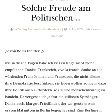
Solche Freude am
Politischen …
by
Verlag Akademie der Abenteuer
8. Juli 2024
Leave a
on
Comment
Solche
Freude
// von Boris Pfeiffer //
am
Politischen
wie in diesen Tagen habe ich viel zu lange nicht mehr
…
empfunden. Danke, Frankreich, vive la france, danke an alle
wählenden Französinnen und Franzosen, die nicht alleine
ihre Demokratie beschützen, sie leben wollen, sondern dazu
ihre Politik auch auffordern, sozial und menschenwürdig zu
handeln. Da vergesse ich ja fast die stillosen Syltsänger.
Danke auch, Margot Friedländer, der wir gestern zum
ersten Mal mitten in Berlin begegnet sind. Eine Berlinerin,