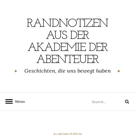
Skip
to
content
RANDNOTIZEN
AUS DER
AKADEMIE DER
ABENTEUER
Geschichten, die uns bewegt haben
Search
Menu
Search
for:
CATEGORIES
RANDNOTIZEN