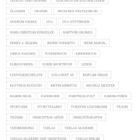
GEDICHT UND GRAPHIK
GESCHICHTEN AUS DEM LEBEN
GLOSSEN
GRAPHIK
GROSCHES WELTLEXIKON
GUDRUN WIEBKE
GVA
GVA GÖTTINGEN
HANS CHRISTIAN RÜNGELER
HARTWIN GROMES
HENRY A. SELKIRK
INGRID WIDIARTO
IRENE MARGIL
JANICE PASCHEK
JUGENDBUCH
KINDERBUCH
KLIMAWANDEL
KURZI SHORTRIVER
LEBEN
LUDWIGKIRCHPLATZ
LULA HEBT AB
MARYAM ANDAZ
MATTHIAS BOGUCKI
METIN KIRIMTAY
MICHÈLE MEISTER
NASRIN SIEGE
PADERBORN
PAINTRESS POET
RANDNOTIZEN
SPORTASSE
STORYTELLING
TORSTEN LÖSCHMANN
TRAUM
TRÄUME
UNSICHTBAR-AFFEN
UNSICHTBARAFFEN
VERÄNDERUNG
VERLAG
VERLAG AKADEMIE
VERLAG AKADEMIE-DER-ABENTEUER
VERLAG BERLIN