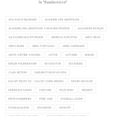
In "Randnotizen"
AIGA RASCH BILDBAND
AKADEMIE DER ABENTEUER
AKADEMIE DER ABENTEUER VON BORIS PFEIFFER
ALEXANDER BICHLER
ALLTAGSBEOBACHTUNGEN
ANDREAS SCHLÜTER
ANDY SIEGE
ANITA REHM
ANNA TORTAJADA
ANNE JASPERSEN
ANTJE JORTZIK-PASCHEK
AUTOR
AUTORIN
BERLIN
BERLIN WILMERSDORF
BUCHAUTOR
BUCHSERIE
CLARA ZETKIN
DARLINGTON ROAD KIDS
DAS IST NICHT SO – DAS IST GANZ ANDERS
ERWIN GROSCHE
ERZÄHLTES LEBEN
FANTASIE
FELIX HUBY
FREIHEIT
FRITZ FASSBINDER
FÜNF ASSE
FUSSBALL-ELFEN
FUSSBALLELFEN
GEDANKEN
GEDICHT