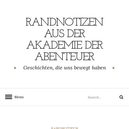
Skip
to
content
RANDNOTIZEN
AUS DER
AKADEMIE DER
ABENTEUER
Geschichten, die uns bewegt haben
Search
Menu
Search
for:
CATEGORIES
RANDNOTIZEN