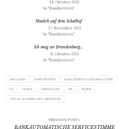
14. Oktober 2021
In "Randnotizen"
Neulich auf dem Schulhof
27. November 2021
In "Randnotizen"
Ich mag an Brandenburg…
11. Oktober 2021
In "Randnotizen"
ANKA RAHN
BORIS PFEIFFER
BORIS PFEIFFER SCHULBIBLIOTHEK
DU
DUZEN
EBERSWALDE
SIE
SIEZEN
VERLAG AKADEMIE-DER-ABENTEUER
Beitragsnavigation
PREVIOUS POST »
BANKAUTOMATISCHE SERVICESTIMME