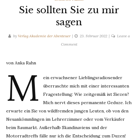
Sie sollten Sie zu mir
sagen
by
Verlag Akademie der Abenteuer
23. Februar 2022
Leave a
on
Comment
Sie
sollten
von Anka Rahn
Sie
M
zu
ein erwachsener Lieblingsradiosender
mir
überraschte mich mit einer interessanten
sagen
Fragestellung: Wie zeitgemäß ist Siezen?
Mich nervt dieses permanente Geduze. Ich
erwarte ein Sie von wildfremden jungen Leuten, ob von den
Neuankömmlingen im Lehrerzimmer oder vom Verkäufer
beim Baumarkt. Außerhalb Skandinaviens und der
Motorradtreffs fälle nur ich die Entscheidung zum Duzen!