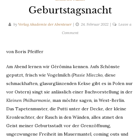
Geburtstagsnacht
by
Verlag Akademie der Abenteuer
24. Februar 2022
Leave a
on
Comment
Geburtstagsnacht
von Boris Pfeiffer
Am Abend lernen wir Gérômina kennen. Aufs Schönste
geputzt, frisch wie Vogelmilch (
Ptasie Mleczko
, diese
schmackhaften, glasurglänzenden Kekse gibt es in Polen nur
vor Ostern) singt sie anlässlich einer Buchvorstellung in der
Kleinen Philharmonie
, man möchte sagen, in West-Berlin.
Das Tapetenmuster, die Putti unter der Decke, der kleine
Kronleuchter, der Rauch in den Wänden, alles atmet den
Geist meiner Geburtsstadt vor der Grenzöffnung,
ungezwungene Freiheit im Mauermantel, coming outs und