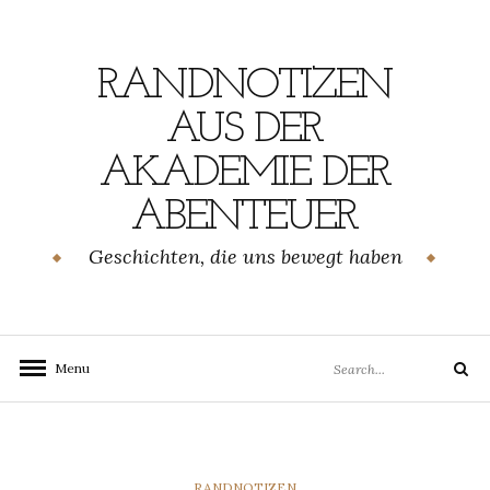
Skip
to
content
RANDNOTIZEN
AUS DER
AKADEMIE DER
ABENTEUER
Geschichten, die uns bewegt haben
Search
Menu
Search
for:
CATEGORIES
RANDNOTIZEN