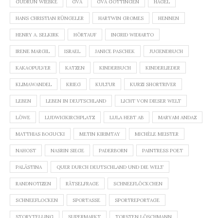
GUDRUN WIEBKE
GVA
GVA GÖTTINGEN
HAGEL
HANS CHRISTIAN RÜNGELER
HARTWIN GROMES
HENNEN
HENRY A. SELKIRK
HÖRTAUF
INGRID WIDIARTO
IRENE MARGIL
ISRAEL
JANICE PASCHEK
JUGENDBUCH
KAKAOPULVER
KATZEN
KINDERBUCH
KINDERLIEDER
KLIMAWANDEL
KRIEG
KULTUR
KURZI SHORTRIVER
LEBEN
LEBEN IN DEUTSCHLAND
LICHT VON DIESER WELT
LÖWE
LUDWIGKIRCHPLATZ
LULA HEBT AB
MARYAM ANDAZ
MATTHIAS BOGUCKI
METIN KIRIMTAY
MICHÈLE MEISTER
NAHOST
NASRIN SIEGE
PADERBORN
PAINTRESS POET
PALÄSTINA
QUER DURCH DEUTSCHLAND UND DIE WELT
RANDNOTIZEN
RÄTSELFRAGE
SCHNEEFLÖCKCHEN
SCHNEEFLOCKEN
SPORTASSE
SPORTREPORTAGE
STORYTELLING
SUPERMARKT
TORSTEN LÖSCHMANN