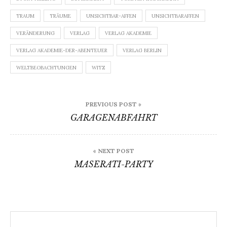
TRAUM
TRÄUME
UNSICHTBAR-AFFEN
UNSICHTBARAFFEN
VERÄNDERUNG
VERLAG
VERLAG AKADEMIE
VERLAG AKADEMIE-DER-ABENTEUER
VERLAG BERLIN
WELTBEOBACHTUNGEN
WITZ
Beitragsnavigation
PREVIOUS POST »
GARAGENABFAHRT
« NEXT POST
MASERATI-PARTY