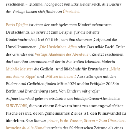
erschienen – zweimal hochgelobt von Elke Heidenreich. Alle Bücher
des Verlags lassen sich finden im
Überblick
.
Boris Pfeiffer
ist einer der meistgelesenen Kinderbuchautoren
Deutschlands. Er schreibt zum Beispiel für die beliebte
Kinderbuchreihe ‚Drei ??? Kids‘, von ihm stammen ‚Celfie und die
Unvollkommenen‘, ‚
Die Unsichtbar-Affen
oder ‚Das wilde Pack‘. Er ist
der Gründer des
Verlags Akademie der Abenteuer
. Zuletzt erschienen
dort von ihm zusammen mit der in Australien lebenden Malerin
Michèle Meister
die Gedicht- und Bildbände für Erwachsene
„Nicht
aus Adams Rippe“
und
„Mitten im Leben“
. Ausstellungen mit den
Bildern und Gedichten finden Mitte 2024 und im Frühjahr 2025 in
Berlin und Brandenburg statt. Von Kindern mit großer
Aufmerksamkeit gelesen wird seine vierbändige Ozean-Geschichte
SURVIVORS
, die von einem Schwarm bunt zusammengewürfelter
Fische erzählt, deren gemeinsames Ziel es ist, den Klimawandel zu
überleben
. Sein Roman
„Feuer, Erde, Wasser, Sturm – Zum Überleben
brauchst du alle Sinne“
wurde in der Süddeutschen Zeitung als eines