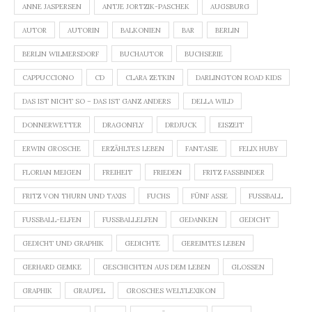
ANNE JASPERSEN
ANTJE JORTZIK-PASCHEK
AUGSBURG
AUTOR
AUTORIN
BALKONIEN
BAR
BERLIN
BERLIN WILMERSDORF
BUCHAUTOR
BUCHSERIE
CAPPUCCIONO
CD
CLARA ZETKIN
DARLINGTON ROAD KIDS
DAS IST NICHT SO – DAS IST GANZ ANDERS
DELLA WILD
DONNERWETTER
DRAGONFLY
DRDJUCK
EISZEIT
ERWIN GROSCHE
ERZÄHLTES LEBEN
FANTASIE
FELIX HUBY
FLORIAN MEIGEN
FREIHEIT
FRIEDEN
FRITZ FASSBINDER
FRITZ VON THURN UND TAXIS
FUCHS
FÜNF ASSE
FUSSBALL
FUSSBALL-ELFEN
FUSSBALLELFEN
GEDANKEN
GEDICHT
GEDICHT UND GRAPHIK
GEDICHTE
GEREIMTES LEBEN
GERHARD GEMKE
GESCHICHTEN AUS DEM LEBEN
GLOSSEN
GRAPHIK
GRAUPEL
GROSCHES WELTLEXIKON