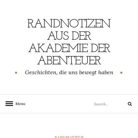
Skip
to
content
RANDNOTIZEN
AUS DER
AKADEMIE DER
ABENTEUER
Geschichten, die uns bewegt haben
Search
Menu
Search
for:
CATEGORIES
RANDNOTIZEN