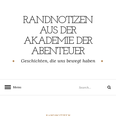
Skip
to
content
RANDNOTIZEN
AUS DER
AKADEMIE DER
ABENTEUER
Geschichten, die uns bewegt haben
Search
Menu
Search
for:
CATEGORIES
RANDNOTIZEN