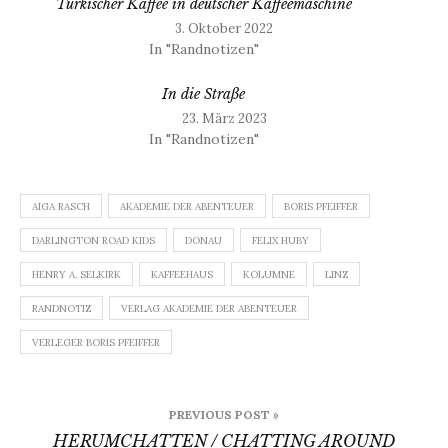
Türkischer Kaffee in deutscher Kaffeemaschine
3. Oktober 2022
In "Randnotizen"
In die Straße
23. März 2023
In "Randnotizen"
AIGA RASCH
AKADEMIE DER ABENTEUER
BORIS PFEIFFER
DARLINGTON ROAD KIDS
DONAU
FELIX HUBY
HENRY A. SELKIRK
KAFFEEHAUS
KOLUMNE
LINZ
RANDNOTIZ
VERLAG AKADEMIE DER ABENTEUER
VERLEGER BORIS PFEIFFER
Beitragsnavigation
PREVIOUS POST »
HERUMCHATTEN / CHATTING AROUND