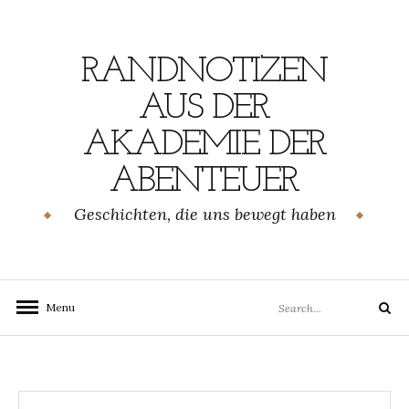
Skip
to
content
RANDNOTIZEN
AUS DER
AKADEMIE DER
ABENTEUER
Geschichten, die uns bewegt haben
Search
Menu
Search
for: