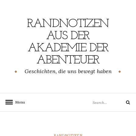
Skip
to
content
RANDNOTIZEN
AUS DER
AKADEMIE DER
ABENTEUER
Geschichten, die uns bewegt haben
Search
Menu
Search
for:
CATEGORIES
RANDNOTIZEN