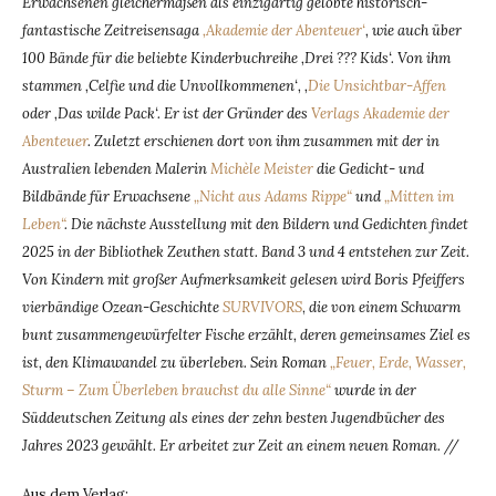
Erwachsenen gleichermaßen als einzigartig gelobte historisch-
fantastische Zeitreisensaga
‚Akademie der Abenteuer‘
, wie auch über
100 Bände für die beliebte Kinderbuchreihe ‚Drei ??? Kids‘. Von ihm
stammen ‚Celfie und die Unvollkommenen‘, ‚
Die Unsichtbar-Affen
oder ‚Das wilde Pack‘. Er ist der Gründer des
Verlags Akademie der
Abenteuer
. Zuletzt erschienen dort von ihm zusammen mit der in
Australien lebenden Malerin
Michèle Meister
die Gedicht- und
Bildbände für Erwachsene
„Nicht aus Adams Rippe“
und
„Mitten im
Leben“
. Die nächste Ausstellung mit den Bildern und Gedichten findet
2025 in der Bibliothek Zeuthen statt. Band 3 und 4 entstehen zur Zeit.
Von Kindern mit großer Aufmerksamkeit gelesen wird Boris Pfeiffers
vierbändige Ozean-Geschichte
SURVIVORS
,
die von einem Schwarm
bunt zusammengewürfelter Fische erzählt, deren gemeinsames Ziel es
ist, den Klimawandel zu überleben. Sein Roman
„Feuer, Erde, Wasser,
Sturm – Zum Überleben brauchst du alle Sinne“
wurde in der
Süddeutschen Zeitung als eines der zehn besten Jugendbücher des
Jahres 2023 gewählt. Er arbeitet zur Zeit an einem neuen Roman. //
Aus dem Verlag: