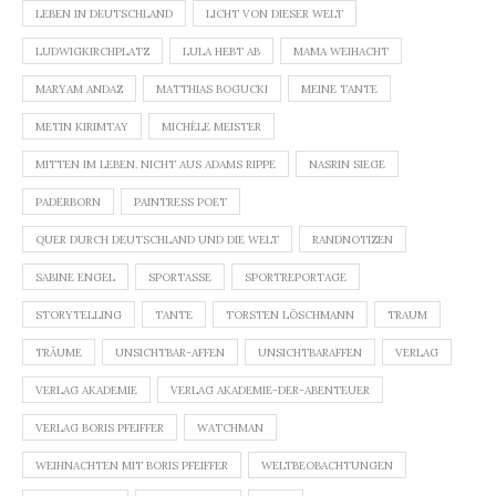
LEBEN IN DEUTSCHLAND
LICHT VON DIESER WELT
LUDWIGKIRCHPLATZ
LULA HEBT AB
MAMA WEIHACHT
MARYAM ANDAZ
MATTHIAS BOGUCKI
MEINE TANTE
METIN KIRIMTAY
MICHÈLE MEISTER
MITTEN IM LEBEN. NICHT AUS ADAMS RIPPE
NASRIN SIEGE
PADERBORN
PAINTRESS POET
QUER DURCH DEUTSCHLAND UND DIE WELT
RANDNOTIZEN
SABINE ENGEL
SPORTASSE
SPORTREPORTAGE
STORYTELLING
TANTE
TORSTEN LÖSCHMANN
TRAUM
TRÄUME
UNSICHTBAR-AFFEN
UNSICHTBARAFFEN
VERLAG
VERLAG AKADEMIE
VERLAG AKADEMIE-DER-ABENTEUER
VERLAG BORIS PFEIFFER
WATCHMAN
WEIHNACHTEN MIT BORIS PFEIFFER
WELTBEOBACHTUNGEN