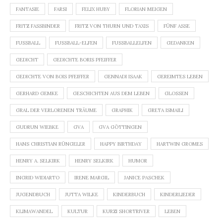
FANTASIE
FARSI
FELIX HUBY
FLORIAN MEIGEN
FRITZ FASSBINDER
FRITZ VON THURN UND TAXIS
FÜNF ASSE
FUSSBALL
FUSSBALL-ELFEN
FUSSBALLELFEN
GEDANKEN
GEDICHT
GEDICHTE BORIS PFEIFFER
GEDICHTE VON BOIS PFEIFFER
GENNADI ISAAK
GEREIMTES LEBEN
GERHARD GEMKE
GESCHICHTEN AUS DEM LEBEN
GLOSSEN
GRAL DER VERLORENEN TRÄUME
GRAPHIK
GRETA ISMAILI
GUDRUN WIEBKE
GVA
GVA GÖTTINGEN
HANS CHRISTIAN RÜNGELER
HAPPY BIRTHDAY
HARTWIN GROMES
HENRY A. SELKIRK
HENRY SELKIRK
HUMOR
INGRID WIDIARTO
IRENE MARGIL
JANICE PASCHEK
JUGENDBUCH
JUTTA WILKE
KINDERBUCH
KINDERLIEDER
KLIMAWANDEL
KULTUR
KURZI SHORTRIVER
LEBEN