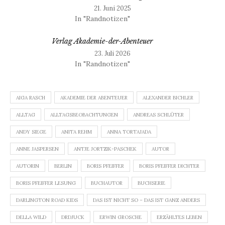
21. Juni 2025
In "Randnotizen"
Verlag Akademie-der-Abenteuer
23. Juli 2026
In "Randnotizen"
AIGA RASCH
AKADEMIE DER ABENTEUER
ALEXANDER BICHLER
ALLTAG
ALLTAGSBEOBACHTUNGEN
ANDREAS SCHLÜTER
ANDY SIEGE
ANITA REHM
ANNA TORTAJADA
ANNE JASPERSEN
ANTJE JORTZIK-PASCHEK
AUTOR
AUTORIN
BERLIN
BORIS PFEIFFER
BORIS PFEIFFER DICHTER
BORIS PFEIFFER LESUNG
BUCHAUTOR
BUCHSERIE
DARLINGTON ROAD KIDS
DAS IST NICHT SO – DAS IST GANZ ANDERS
DELLA WILD
DRDJUCK
ERWIN GROSCHE
ERZÄHLTES LEBEN