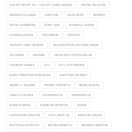
DAS IST NICHT SO – DAS IST GANZ ANDERS
ERWIN GROSCHE
ERZÄHLTES LEBEN
FANTASIE
FELIX HUBY
FREIHEIT
FRITZ FASSBINDER
FÜNF ASSE
FUSSBALL-ELFEN
FUSSBALLELFEN
GEDANKEN
GEDICHT
GEDICHT UND GRAPHIK
GESCHICHTEN AUS DEM LEBEN
GLOSSEN
GRAPHIK
GROSCHES WELTLEXIKON
GUDRUN WIEBKE
GVA
GVA GÖTTINGEN
HANS CHRISTIAN RÜNGELER
HARTWIN GROMES
HENRY A. SELKIRK
INGRID WIDIARTO
IRENE MARGIL
JANICE PASCHEK
JUGENDBUCH
KINDERBUCH
KLIMAWANDEL
KURZI SHORTRIVER
LEBEN
LUDWIGKIRCHPLATZ
LULA HEBT AB
MARYAM ANDAZ
MATTHIAS BOGUCKI
METIN KIRIMTAY
MICHÈLE MEISTER