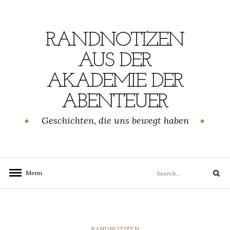
Skip
to
content
RANDNOTIZEN
AUS DER
AKADEMIE DER
ABENTEUER
Geschichten, die uns bewegt haben
Search
Menu
Search
for:
CATEGORIES
RANDNOTIZEN