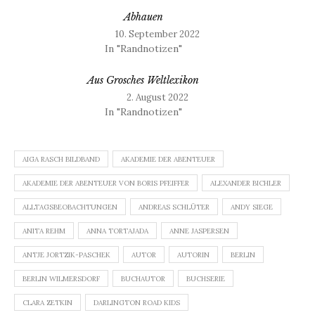
Abhauen
10. September 2022
In "Randnotizen"
Aus Grosches Weltlexikon
2. August 2022
In "Randnotizen"
AIGA RASCH BILDBAND
AKADEMIE DER ABENTEUER
AKADEMIE DER ABENTEUER VON BORIS PFEIFFER
ALEXANDER BICHLER
ALLTAGSBEOBACHTUNGEN
ANDREAS SCHLÜTER
ANDY SIEGE
ANITA REHM
ANNA TORTAJADA
ANNE JASPERSEN
ANTJE JORTZIK-PASCHEK
AUTOR
AUTORIN
BERLIN
BERLIN WILMERSDORF
BUCHAUTOR
BUCHSERIE
CLARA ZETKIN
DARLINGTON ROAD KIDS