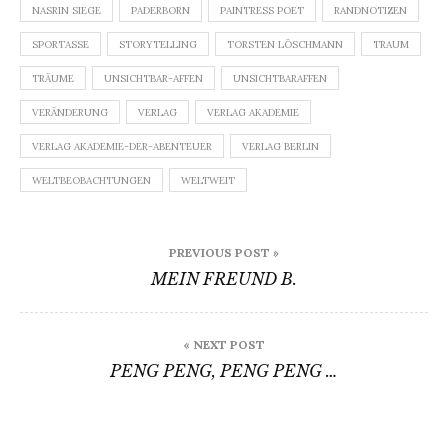
NASRIN SIEGE
PADERBORN
PAINTRESS POET
RANDNOTIZEN
SPORTASSE
STORYTELLING
TORSTEN LÖSCHMANN
TRAUM
TRÄUME
UNSICHTBAR-AFFEN
UNSICHTBARAFFEN
VERÄNDERUNG
VERLAG
VERLAG AKADEMIE
VERLAG AKADEMIE-DER-ABENTEUER
VERLAG BERLIN
WELTBEOBACHTUNGEN
WELTWEIT
Beitragsnavigation
PREVIOUS POST »
MEIN FREUND B.
« NEXT POST
PENG PENG, PENG PENG …