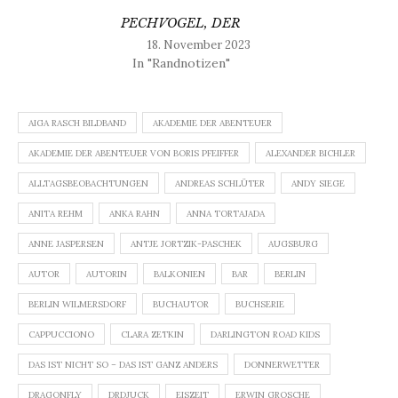
PECHVOGEL, DER
18. November 2023
In "Randnotizen"
AIGA RASCH BILDBAND
AKADEMIE DER ABENTEUER
AKADEMIE DER ABENTEUER VON BORIS PFEIFFER
ALEXANDER BICHLER
ALLTAGSBEOBACHTUNGEN
ANDREAS SCHLÜTER
ANDY SIEGE
ANITA REHM
ANKA RAHN
ANNA TORTAJADA
ANNE JASPERSEN
ANTJE JORTZIK-PASCHEK
AUGSBURG
AUTOR
AUTORIN
BALKONIEN
BAR
BERLIN
BERLIN WILMERSDORF
BUCHAUTOR
BUCHSERIE
CAPPUCCIONO
CLARA ZETKIN
DARLINGTON ROAD KIDS
DAS IST NICHT SO – DAS IST GANZ ANDERS
DONNERWETTER
DRAGONFLY
DRDJUCK
EISZEIT
ERWIN GROSCHE