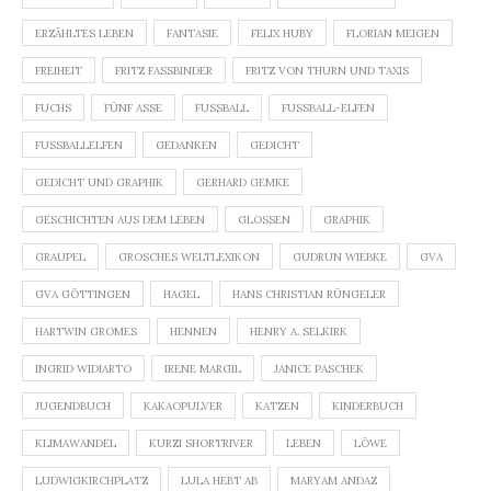
ERZÄHLTES LEBEN
FANTASIE
FELIX HUBY
FLORIAN MEIGEN
FREIHEIT
FRITZ FASSBINDER
FRITZ VON THURN UND TAXIS
FUCHS
FÜNF ASSE
FUSSBALL
FUSSBALL-ELFEN
FUSSBALLELFEN
GEDANKEN
GEDICHT
GEDICHT UND GRAPHIK
GERHARD GEMKE
GESCHICHTEN AUS DEM LEBEN
GLOSSEN
GRAPHIK
GRAUPEL
GROSCHES WELTLEXIKON
GUDRUN WIEBKE
GVA
GVA GÖTTINGEN
HAGEL
HANS CHRISTIAN RÜNGELER
HARTWIN GROMES
HENNEN
HENRY A. SELKIRK
INGRID WIDIARTO
IRENE MARGIL
JANICE PASCHEK
JUGENDBUCH
KAKAOPULVER
KATZEN
KINDERBUCH
KLIMAWANDEL
KURZI SHORTRIVER
LEBEN
LÖWE
LUDWIGKIRCHPLATZ
LULA HEBT AB
MARYAM ANDAZ