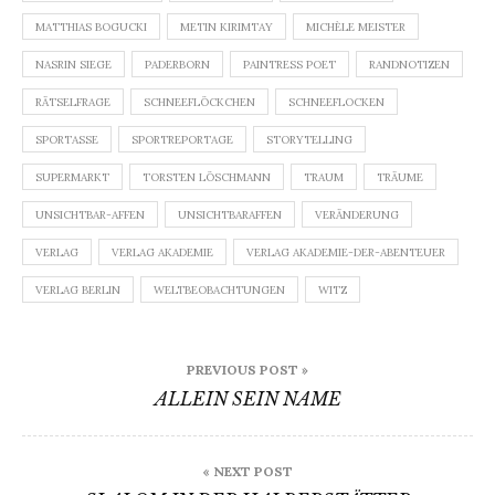
MATTHIAS BOGUCKI
METIN KIRIMTAY
MICHÈLE MEISTER
NASRIN SIEGE
PADERBORN
PAINTRESS POET
RANDNOTIZEN
RÄTSELFRAGE
SCHNEEFLÖCKCHEN
SCHNEEFLOCKEN
SPORTASSE
SPORTREPORTAGE
STORYTELLING
SUPERMARKT
TORSTEN LÖSCHMANN
TRAUM
TRÄUME
UNSICHTBAR-AFFEN
UNSICHTBARAFFEN
VERÄNDERUNG
VERLAG
VERLAG AKADEMIE
VERLAG AKADEMIE-DER-ABENTEUER
VERLAG BERLIN
WELTBEOBACHTUNGEN
WITZ
Beitragsnavigation
PREVIOUS POST »
ALLEIN SEIN NAME
« NEXT POST