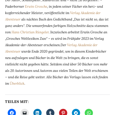
Der Autor, Schauspieler, Kabarettist und – nicht zu vergessen ! –
Paderborner
Erwin Grosche
, in jedem seiner Fächer ein herz- und
kopferreichender Meister, veröffentlicht im
Verlag Akademie der
Abenteuer
als nächtes Buch den Gedichtband „Das ist nicht so, das ist
ganz anders“
.
Die umwerfenden farbigen Holzschnitte dazu stammen
von
Hans Christian Rüngeler
. Inzwischen arbeitet Erwin Grosche an
„Grosches Weltlexikon Zwo“ – es wird im Frühjahr 2023 im Verlag
Akademie-der-Abenteuer erscheinen.Der
Verlag Akademie der
Abenteuer
wurde Ende 2020 gegründet, um in diesem Kinderbücher
neu aufzulegen und Bücher in die Welt zu bringen, die es sonst
vielleicht nicht gegeben hätte. Seitdem sind über 50 Bücher von mehr
als 20 Autorinnen und Autoren aus vielen Teilen der Welt erschienen
– und die Reise geht weiter. Alle Bücher des Verlags lassen sich finden
im
Überblick
.
TEILEN MIT: