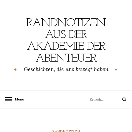
Skip
to
content
RANDNOTIZEN
AUS DER
AKADEMIE DER
ABENTEUER
Geschichten, die uns bewegt haben
Search
Menu
Search
for:
CATEGORIES
RANDNOTIZEN