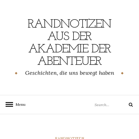
Skip
to
content
RANDNOTIZEN
AUS DER
AKADEMIE DER
ABENTEUER
Geschichten, die uns bewegt haben
Search
Menu
Search
for:
CATEGORIES
RANDNOTIZEN