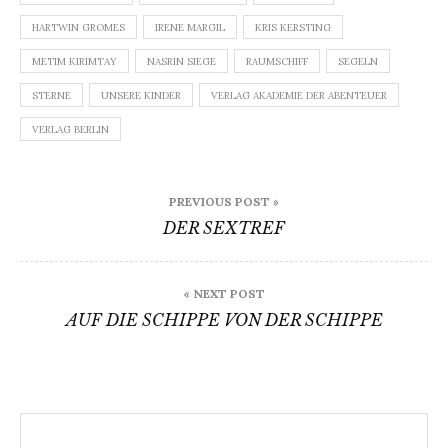
HARTWIN GROMES
IRENE MARGIL
KRIS KERSTING
METIM KIRIMTAY
NASRIN SIEGE
RAUMSCHIFF
SEGELN
STERNE
UNSERE KINDER
VERLAG AKADEMIE DER ABENTEUER
VERLAG BERLIN
Beitragsnavigation
PREVIOUS POST »
DER SEXTREF
« NEXT POST
AUF DIE SCHIPPE VON DER SCHIPPE