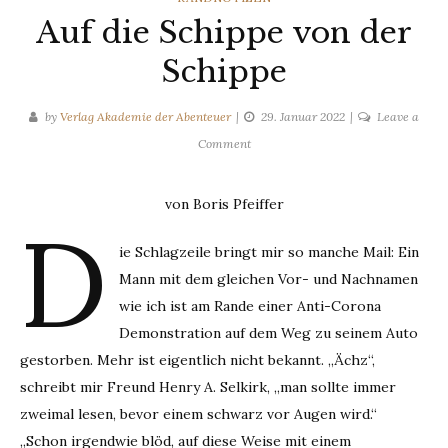
Auf die Schippe von der
Schippe
by
Verlag Akademie der Abenteuer
29. Januar 2022
Leave a
on
Comment
Auf
die
von Boris Pfeiffer
Schippe
D
von
ie Schlagzeile bringt mir so manche Mail: Ein
der
Mann mit dem gleichen Vor- und Nachnamen
Schippe
wie ich ist am Rande einer Anti-Corona
Demonstration auf dem Weg zu seinem Auto
gestorben. Mehr ist eigentlich nicht bekannt. „Ächz“,
schreibt mir Freund Henry A. Selkirk, „man sollte immer
zweimal lesen, bevor einem schwarz vor Augen wird.“
„Schon irgendwie blöd, auf diese Weise mit einem