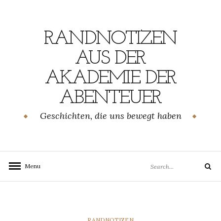
Skip
to
content
RANDNOTIZEN
AUS DER
AKADEMIE DER
ABENTEUER
Geschichten, die uns bewegt haben
Search
Menu
Search
for:
CATEGORIES
RANDNOTIZEN