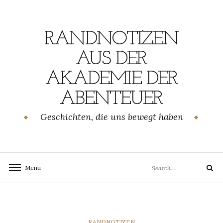
Skip
to
content
RANDNOTIZEN
AUS DER
AKADEMIE DER
ABENTEUER
Geschichten, die uns bewegt haben
Search
Menu
Search
for:
CATEGORIES
RANDNOTIZEN