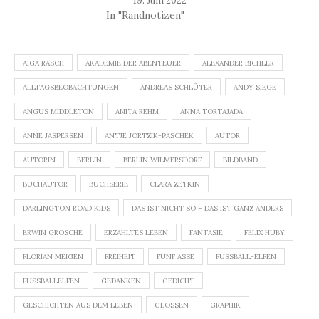
19. Juni 2022
In "Randnotizen"
AIGA RASCH
AKADEMIE DER ABENTEUER
ALEXANDER BICHLER
ALLTAGSBEOBACHTUNGEN
ANDREAS SCHLÜTER
ANDY SIEGE
ANGUS MIDDLETON
ANITA REHM
ANNA TORTAJADA
ANNE JASPERSEN
ANTJE JORTZIK-PASCHEK
AUTOR
AUTORIN
BERLIN
BERLIN WILMERSDORF
BILDBAND
BUCHAUTOR
BUCHSERIE
CLARA ZETKIN
DARLINGTON ROAD KIDS
DAS IST NICHT SO – DAS IST GANZ ANDERS
ERWIN GROSCHE
ERZÄHLTES LEBEN
FANTASIE
FELIX HUBY
FLORIAN MEIGEN
FREIHEIT
FÜNF ASSE
FUSSBALL-ELFEN
FUSSBALLELFEN
GEDANKEN
GEDICHT
GESCHICHTEN AUS DEM LEBEN
GLOSSEN
GRAPHIK