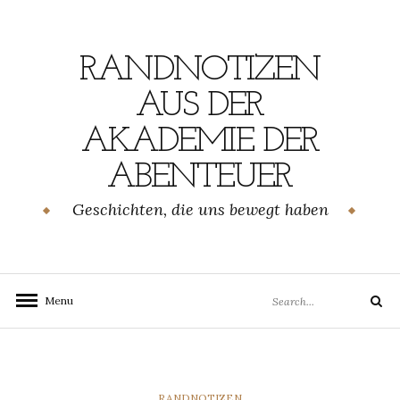
Skip
to
content
RANDNOTIZEN
AUS DER
AKADEMIE DER
ABENTEUER
Geschichten, die uns bewegt haben
Search
Menu
Search
for:
CATEGORIES
RANDNOTIZEN