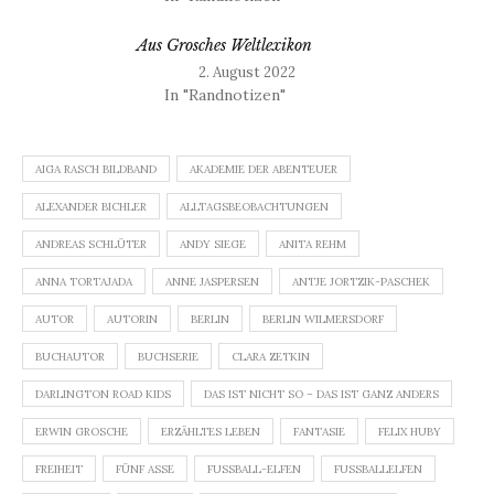
Aus Grosches Weltlexikon
2. August 2022
In "Randnotizen"
AIGA RASCH BILDBAND
AKADEMIE DER ABENTEUER
ALEXANDER BICHLER
ALLTAGSBEOBACHTUNGEN
ANDREAS SCHLÜTER
ANDY SIEGE
ANITA REHM
ANNA TORTAJADA
ANNE JASPERSEN
ANTJE JORTZIK-PASCHEK
AUTOR
AUTORIN
BERLIN
BERLIN WILMERSDORF
BUCHAUTOR
BUCHSERIE
CLARA ZETKIN
DARLINGTON ROAD KIDS
DAS IST NICHT SO – DAS IST GANZ ANDERS
ERWIN GROSCHE
ERZÄHLTES LEBEN
FANTASIE
FELIX HUBY
FREIHEIT
FÜNF ASSE
FUSSBALL-ELFEN
FUSSBALLELFEN