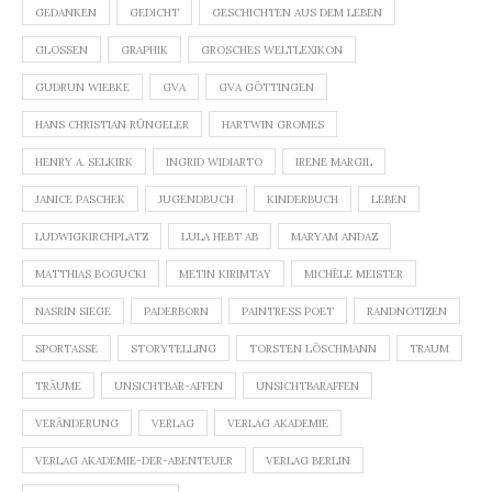
GEDANKEN
GEDICHT
GESCHICHTEN AUS DEM LEBEN
GLOSSEN
GRAPHIK
GROSCHES WELTLEXIKON
GUDRUN WIEBKE
GVA
GVA GÖTTINGEN
HANS CHRISTIAN RÜNGELER
HARTWIN GROMES
HENRY A. SELKIRK
INGRID WIDIARTO
IRENE MARGIL
JANICE PASCHEK
JUGENDBUCH
KINDERBUCH
LEBEN
LUDWIGKIRCHPLATZ
LULA HEBT AB
MARYAM ANDAZ
MATTHIAS BOGUCKI
METIN KIRIMTAY
MICHÈLE MEISTER
NASRIN SIEGE
PADERBORN
PAINTRESS POET
RANDNOTIZEN
SPORTASSE
STORYTELLING
TORSTEN LÖSCHMANN
TRAUM
TRÄUME
UNSICHTBAR-AFFEN
UNSICHTBARAFFEN
VERÄNDERUNG
VERLAG
VERLAG AKADEMIE
VERLAG AKADEMIE-DER-ABENTEUER
VERLAG BERLIN