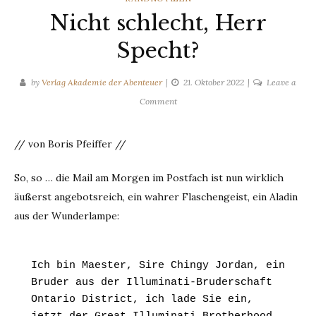
Nicht schlecht, Herr
Specht?
by
Verlag Akademie der Abenteuer
21. Oktober 2022
Leave a
on
Comment
Nicht
schlecht,
// von Boris Pfeiffer //
Herr
Specht?
So, so … die Mail am Morgen im Postfach ist nun wirklich
äußerst angebotsreich, ein wahrer Flaschengeist, ein Aladin
aus der Wunderlampe:
Ich bin Maester, Sire Chingy Jordan, ein 
Bruder aus der Illuminati-Bruderschaft 
Ontario District, ich lade Sie ein, 