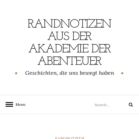
Skip
to
content
RANDNOTIZEN
AUS DER
AKADEMIE DER
ABENTEUER
Geschichten, die uns bewegt haben
Search
Menu
Search
for:
CATEGORIES
RANDNOTIZEN