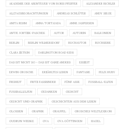
AKADEMIE DER ABENTEUER VON BORIS PFEIFFER
ALEXANDER BICHLER
ALLTAGSBEOBACHTUNGEN
ANDREAS SCHLÜTER
ANDY SIEGE
ANITA REHM
ANNA TORTAJADA
ANNE JASPERSEN
ANTJE JORTZIK-PASCHEK
AUTOR
AUTORIN
BALKONIEN
BERLIN
BERLIN WILMERSDORF
BUCHAUTOR
BUCHSERIE
CLARA ZETKIN
DARLINGTON ROAD KIDS
DAS IST NICHT SO – DAS IST GANZ ANDERS
EISZEIT
ERWIN GROSCHE
ERZÄHLTES LEBEN
FANTASIE
FELIX HUBY
FREIHEIT
FRITZ FASSBINDER
FÜNF ASSE
FUSSBALL-ELFEN
FUSSBALLELFEN
GEDANKEN
GEDICHT
GEDICHT UND GRAPHIK
GESCHICHTEN AUS DEM LEBEN
GLOSSEN
GRAPHIK
GRAUPEL
GROSCHES WELTLEXIKON
GUDRUN WIEBKE
GVA
GVA GÖTTINGEN
HAGEL