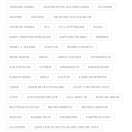
GERHARD GEMKE
GESCHICHTEN AUS DEM LEBEN
GLOSSEN
GRAPHIK
GRAUPEL
GROSCHES WELTLEXIKON
GUDRUN WIEBKE
GVA
GVA GÖTTINGEN
HAGEL
HANS CHRISTIAN RÜNGELER
HARTWIN GROMES
HENNEN
HENRY A. SELKIRK
HÖRTAUF
INGRID WIDIARTO
IRENE MARGIL
ISRAEL
JANICE PASCHEK
JUGENDBUCH
KAKAOPULVER
KATZEN
KINDERBUCH
KINDERLIEDER
KLIMAWANDEL
KRIEG
KULTUR
KURZI SHORTRIVER
LEBEN
LEBEN IN DEUTSCHLAND
LICHT VON DIESER WELT
LÖWE
LUDWIGKIRCHPLATZ
LULA HEBT AB
MARYAM ANDAZ
MATTHIAS BOGUCKI
METIN KIRIMTAY
MICHÈLE MEISTER
NAHOST
NASRIN SIEGE
PADERBORN
PAINTRESS POET
PALÄSTINA
QUER DURCH DEUTSCHLAND UND DIE WELT