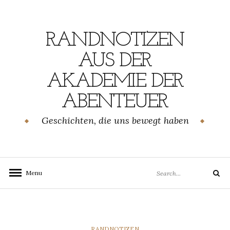
Skip
to
content
RANDNOTIZEN
AUS DER
AKADEMIE DER
ABENTEUER
Geschichten, die uns bewegt haben
Search
Menu
Search
for:
CATEGORIES
RANDNOTIZEN