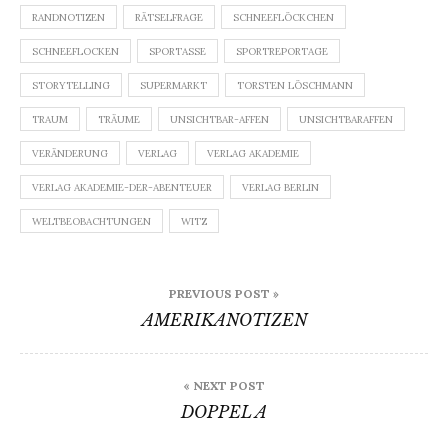
RANDNOTIZEN
RÄTSELFRAGE
SCHNEEFLÖCKCHEN
SCHNEEFLOCKEN
SPORTASSE
SPORTREPORTAGE
STORYTELLING
SUPERMARKT
TORSTEN LÖSCHMANN
TRAUM
TRÄUME
UNSICHTBAR-AFFEN
UNSICHTBARAFFEN
VERÄNDERUNG
VERLAG
VERLAG AKADEMIE
VERLAG AKADEMIE-DER-ABENTEUER
VERLAG BERLIN
WELTBEOBACHTUNGEN
WITZ
Beitragsnavigation
PREVIOUS POST »
AMERIKANOTIZEN
« NEXT POST
DOPPEL A