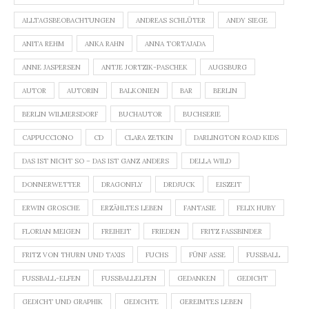
ALLTAGSBEOBACHTUNGEN
ANDREAS SCHLÜTER
ANDY SIEGE
ANITA REHM
ANKA RAHN
ANNA TORTAJADA
ANNE JASPERSEN
ANTJE JORTZIK-PASCHEK
AUGSBURG
AUTOR
AUTORIN
BALKONIEN
BAR
BERLIN
BERLIN WILMERSDORF
BUCHAUTOR
BUCHSERIE
CAPPUCCIONO
CD
CLARA ZETKIN
DARLINGTON ROAD KIDS
DAS IST NICHT SO – DAS IST GANZ ANDERS
DELLA WILD
DONNERWETTER
DRAGONFLY
DRDJUCK
EISZEIT
ERWIN GROSCHE
ERZÄHLTES LEBEN
FANTASIE
FELIX HUBY
FLORIAN MEIGEN
FREIHEIT
FRIEDEN
FRITZ FASSBINDER
FRITZ VON THURN UND TAXIS
FUCHS
FÜNF ASSE
FUSSBALL
FUSSBALL-ELFEN
FUSSBALLELFEN
GEDANKEN
GEDICHT
GEDICHT UND GRAPHIK
GEDICHTE
GEREIMTES LEBEN