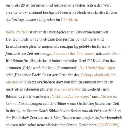
mehr als 20 Autorinnen und Autoren aus vielen Teilen der Welt
erschienen – zweimal hochgelobt von Elke Heidenreich. Alle Bücher
des Verlags lassen sich finden im
Überblick
.
Boris Pfeiffer
ist einer der meistgelesenen Kinderbuchautoren
Deutschlands. Er schrieb zum Beispiel die von Kindern und
Erwachsenen gleichermaßen als einzigartig gelobte historisch-
fantastische Zeitreisensaga
‚Akademie der Abenteuer‘
, wie auch über
100 Bände für die beliebte Kinderbuchreihe ‚Drei ??? Kids‘. Von ihm
stammen ‚Celfie und die Unvollkommenen‘, ‚
Die Unsichtbar-Affen
oder ‚Das wilde Pack‘. Er ist der Gründer des
Verlags Akademie der
Abenteuer
. Zuletzt erschienen dort von ihm zusammen mit der in
Australien lebenden Malerin
Michèle Meister
die Gedicht- und
Bildbände für Erwachsene
„Nicht aus Adams Rippe“
und
„Mitten im
Leben“
. Ausstellungen mit den Bildern und Gedichten finden zur Zeit
in der Egon-Erwin-Kisch Bibliothek in Berlin und ab Februar 2025 in
der Bibliothek Zeuthen statt. Von Kindern mit großer Aufmerksamkeit
gelesen wird seine neue vierbändige Ozean-Geschichte
SURVIVORS
,