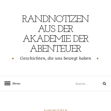
Skip
to
content
RANDNOTIZEN
AUS DER
AKADEMIE DER
ABENTEUER
Geschichten, die uns bewegt haben
Search
Menu
Search
for:
CATEGORIES
RANDNOTIZEN