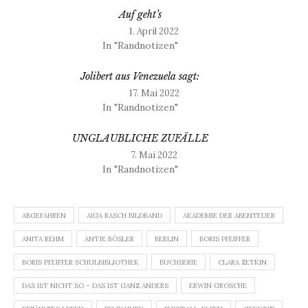
Auf geht’s
1. April 2022
In "Randnotizen"
Jolibert aus Venezuela sagt:
17. Mai 2022
In "Randnotizen"
UNGLAUBLICHE ZUFÄLLE
7. Mai 2022
In "Randnotizen"
ABGEFAHREN
AIGA RASCH BILDBAND
AKADEMIE DER ABENTEUER
ANITA REHM
ANTJE BÖSLER
BERLIN
BORIS PFEIFFER
BORIS PFEIFFER SCHULBIBLIOTHEK
BUCHSERIE
CLARA ZETKIN
DAS IST NICHT SO – DAS IST GANZ ANDERS
ERWIN GROSCHE