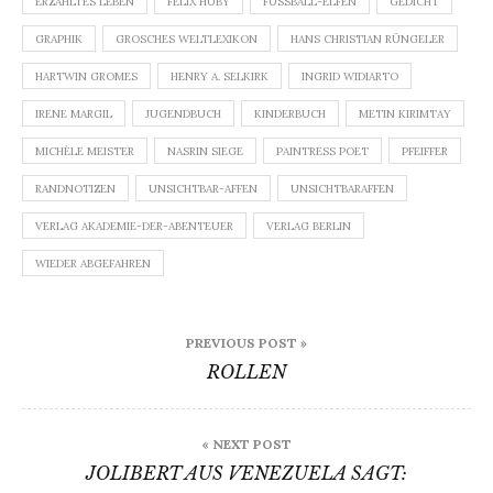
ERZÄHLTES LEBEN
FELIX HUBY
FUSSBALL-ELFEN
GEDICHT
GRAPHIK
GROSCHES WELTLEXIKON
HANS CHRISTIAN RÜNGELER
HARTWIN GROMES
HENRY A. SELKIRK
INGRID WIDIARTO
IRENE MARGIL
JUGENDBUCH
KINDERBUCH
METIN KIRIMTAY
MICHÈLE MEISTER
NASRIN SIEGE
PAINTRESS POET
PFEIFFER
RANDNOTIZEN
UNSICHTBAR-AFFEN
UNSICHTBARAFFEN
VERLAG AKADEMIE-DER-ABENTEUER
VERLAG BERLIN
WIEDER ABGEFAHREN
Beitragsnavigation
PREVIOUS POST »
ROLLEN
« NEXT POST
JOLIBERT AUS VENEZUELA SAGT: