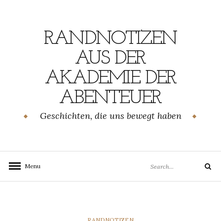
Skip
to
content
RANDNOTIZEN
AUS DER
AKADEMIE DER
ABENTEUER
Geschichten, die uns bewegt haben
Search
Menu
Search
for:
CATEGORIES
RANDNOTIZEN