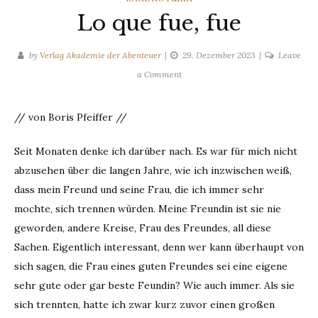
Lo que fue, fue
by
Verlag Akademie der Abenteuer
29. Dezember 2023
Leave
on
a Comment
Lo
que
// von Boris Pfeiffer //
fue,
fue
Seit Monaten denke ich darüber nach. Es war für mich nicht
abzusehen über die langen Jahre, wie ich inzwischen weiß,
dass mein Freund und seine Frau, die ich immer sehr
mochte, sich trennen würden. Meine Freundin ist sie nie
geworden, andere Kreise, Frau des Freundes, all diese
Sachen. Eigentlich interessant, denn wer kann überhaupt von
sich sagen, die Frau eines guten Freundes sei eine eigene
sehr gute oder gar beste Feundin? Wie auch immer. Als sie
sich trennten, hatte ich zwar kurz zuvor einen großen