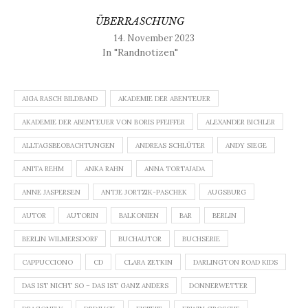
ÜBERRASCHUNG
14. November 2023
In "Randnotizen"
AIGA RASCH BILDBAND
AKADEMIE DER ABENTEUER
AKADEMIE DER ABENTEUER VON BORIS PFEIFFER
ALEXANDER BICHLER
ALLTAGSBEOBACHTUNGEN
ANDREAS SCHLÜTER
ANDY SIEGE
ANITA REHM
ANKA RAHN
ANNA TORTAJADA
ANNE JASPERSEN
ANTJE JORTZIK-PASCHEK
AUGSBURG
AUTOR
AUTORIN
BALKONIEN
BAR
BERLIN
BERLIN WILMERSDORF
BUCHAUTOR
BUCHSERIE
CAPPUCCIONO
CD
CLARA ZETKIN
DARLINGTON ROAD KIDS
DAS IST NICHT SO – DAS IST GANZ ANDERS
DONNERWETTER