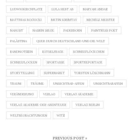
LUDWIGKIRCHPLATZ
LULA HEBT AB
MARYAM ANDAZ
MATTHIAS BOGUCKI
METIN KIRIMTAY
MICHÈLE MEISTER
NAHOST
NASRIN SIEGE
PADERBORN
PAINTRESS POET
PALÄSTINA
QUER DURCH DEUTSCHLAND UND DIE WELT
RANDNOTIZEN
RÄTSELFRAGE
SCHNEEFLÖCKCHEN
SCHNEEFLOCKEN
SPORTASSE
SPORTREPORTAGE
STORYTELLING
SUPERMARKT
TORSTEN LÖSCHMANN
TRAUM
TRÄUME
UNSICHTBAR-AFFEN
UNSICHTBARAFFEN
VERÄNDERUNG
VERLAG
VERLAG AKADEMIE
VERLAG AKADEMIE-DER-ABENTEUER
VERLAG BERLIN
WELTBEOBACHTUNGEN
WITZ
Beitragsnavigation
PREVIOUS POST »