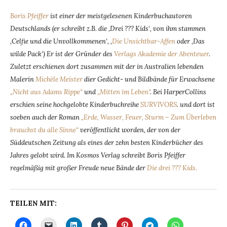
Boris Pfeiffer
ist einer der meistgelesenen Kinderbuchautoren
Deutschlands (er schreibt z.B. die ‚Drei ??? Kids‘, von ihm stammen
‚Celfie und die Unvollkommenen‘, ‚
Die Unsichtbar-Affen
oder ‚Das
wilde Pack‘) Er ist der Gründer des
Verlags Akademie der Abenteuer
.
Zuletzt erschienen dort zusammen mit der in Australien lebenden
Malerin
Michèle Meister
dier Gedicht- und Bildbände für Erwachsene
„Nicht aus Adams Rippe“
und
„Mitten im Leben“
. Bei HarperCollins
erschien seine hochgelobte Kinderbuchreihe
SURVIVORS
. und dort ist
soeben auch der Roman
„Erde, Wasser, Feuer, Sturm – Zum Überleben
brauchst du alle Sinne“
veröffentlicht worden, der von der
Süddeutschen Zeitung als eines der zehn besten Kinderbücher des
Jahres gelobt wird. Im Kosmos Verlag schreibt Boris Pfeiffer
regelmäßig mit großer Freude neue Bände der
Die drei ??? Kids.
TEILEN MIT: