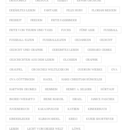
DRAGONFLY
DRDJUCK
EISZEIT
ERWIN GROSCHE
ERZÄHLTES LEBEN
FANTASIE
FELIX HUBY
FLORIAN MEIGEN
FREIHEIT
FRIEDEN
FRITZ FASSBINDER
FRITZ VON THURN UND TAXIS
FUCHS
FÜNF ASSE
FUSSBALL
FUSSBALL-ELFEN
FUSSBALLELFEN
GEDANKEN
GEDICHT
GEDICHT UND GRAPHIK
GEREIMTES LEBEN
GERHARD GEMKE
GESCHICHTEN AUS DEM LEBEN
GLOSSEN
GRAPHIK
GRAUPEL
GROSCHES WELTLEXIKON
GUDRUN WIEBKE
GVA
GVA GÖTTINGEN
HAGEL
HANS CHRISTIAN RÜNGELER
HARTWIN GROMES
HENNEN
HENRY A. SELKIRK
HÖRTAUF
INGRID WIDIARTO
IRENE MARGIL
ISRAEL
JANICE PASCHEK
JUGENDBUCH
KAKAOPULVER
KATZEN
KINDERBUCH
KINDERLIEDER
KLIMAWANDEL
KRIEG
KURZI SHORTRIVER
LEBEN
LICHT VON DIESER WELT
LÖWE