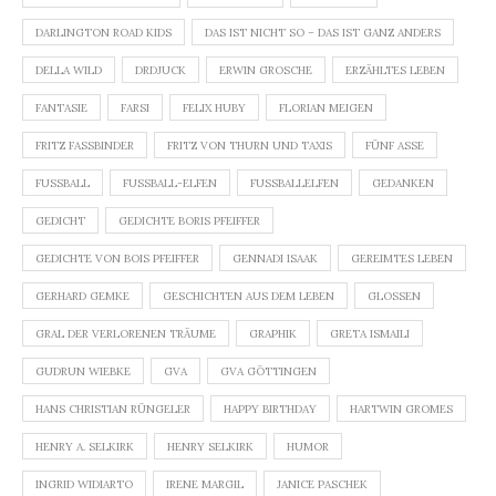
DARLINGTON ROAD KIDS
DAS IST NICHT SO – DAS IST GANZ ANDERS
DELLA WILD
DRDJUCK
ERWIN GROSCHE
ERZÄHLTES LEBEN
FANTASIE
FARSI
FELIX HUBY
FLORIAN MEIGEN
FRITZ FASSBINDER
FRITZ VON THURN UND TAXIS
FÜNF ASSE
FUSSBALL
FUSSBALL-ELFEN
FUSSBALLELFEN
GEDANKEN
GEDICHT
GEDICHTE BORIS PFEIFFER
GEDICHTE VON BOIS PFEIFFER
GENNADI ISAAK
GEREIMTES LEBEN
GERHARD GEMKE
GESCHICHTEN AUS DEM LEBEN
GLOSSEN
GRAL DER VERLORENEN TRÄUME
GRAPHIK
GRETA ISMAILI
GUDRUN WIEBKE
GVA
GVA GÖTTINGEN
HANS CHRISTIAN RÜNGELER
HAPPY BIRTHDAY
HARTWIN GROMES
HENRY A. SELKIRK
HENRY SELKIRK
HUMOR
INGRID WIDIARTO
IRENE MARGIL
JANICE PASCHEK