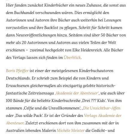
Hier fanden zunächst Kinderbücher ein neues Zuhause, die sonst aus
dem Buchhandel verschwunden wären. Dies ermöglicht den
Autorinnen und Autoren ihre Bücher auch weiterhin bei Lesungen
vorzustellen und ihre Backlist zu pflegen. Schritt für Schritt kamen
dann Neuveröffentlichungen hinzu. Seitdem sind über 50 Bücher von
mehr als 20 Autorinnen und Autoren aus vielen Teilen der Welt
erschienen – zweimal hochgelobt von Elke Heidenreich. Alle Bücher
des Verlags lassen sich finden im
Überblick
.
Boris Pfeiffer
ist einer der meistgelesenen Kinderbuchautoren
Deutschlands. Er schrieb zum Beispiel die von Kindern und
Erwachsenen gleichermaßen als einzigartig gelobte historisch-
fantastische Zeitreisensaga
‚Akademie der Abenteuer‘
, wie auch über
100 Bände für die beliebte Kinderbuchreihe ‚Drei ??? Kids‘. Von ihm
stammen ‚Celfie und die Unvollkommenen‘, ‚
Die Unsichtbar-Affen
oder ‚Das wilde Pack‘. Er ist der Gründer des
Verlags Akademie der
Abenteuer
. Zuletzt erschienen dort von ihm zusammen mit der in
Australien lebenden Malerin
Michèle Meister
die Gedicht- und