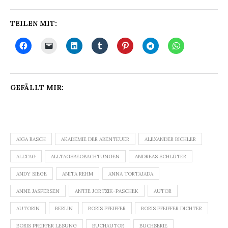
TEILEN MIT:
GEFÄLLT MIR:
AIGA RASCH
AKADEMIE DER ABENTEUER
ALEXANDER BICHLER
ALLTAG
ALLTAGSBEOBACHTUNGEN
ANDREAS SCHLÜTER
ANDY SIEGE
ANITA REHM
ANNA TORTAJADA
ANNE JASPERSEN
ANTJE JORTZIK-PASCHEK
AUTOR
AUTORIN
BERLIN
BORIS PFEIFFER
BORIS PFEIFFER DICHTER
BORIS PFEIFFER LESUNG
BUCHAUTOR
BUCHSERIE