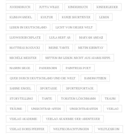
JUGENDBUCH
JUTTA WILKE
KINDERBUCH
KINDERLIEDER
KLIMAWANDEL
KULTUR
KURZI SHORTRIVER
LEBEN
LEBEN IN DEUTSCHLAND
LICHT VON DIESER WELT
LUDWIGKIRCHPLATZ
LULA HEBT AB
MARYAM ANDAZ
MATTHIAS BOGUCKI
MEINE TANTE
METIN KIRIMTAY
MICHÈLE MEISTER
MITTEN IM LEBEN. NICHT AUS ADAMS RIPPE
NASRIN SIEGE
PADERBORN
PAINTRESS POET
QUER DURCH DEUTSCHLAND UND DIE WELT
RANDNOTIZEN
SABINE ENGEL
SPORTASSE
SPORTREPORTAGE
STORYTELLING
TANTE
TORSTEN LÖSCHMANN
TRAUM
TRÄUME
UNSICHTBAR-AFFEN
UNSICHTBARAFFEN
VERLAG
VERLAG AKADEMIE
VERLAG AKADEMIE-DER-ABENTEUER
VERLAG BORIS PFEIFFER
WELTBEOBACHTUNGEN
WELTLEXIKON