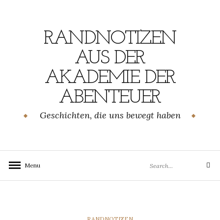
Skip
to
content
RANDNOTIZEN
AUS DER
AKADEMIE DER
ABENTEUER
Geschichten, die uns bewegt haben
Search
Menu
Search
for:
CATEGORIES
RANDNOTIZEN