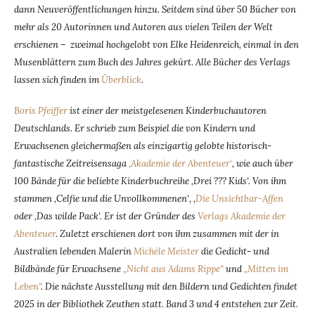
dann Neuveröffentlichungen hinzu. Seitdem sind über 50 Bücher von
mehr als 20 Autorinnen und Autoren aus vielen Teilen der Welt
erschienen – zweimal hochgelobt von Elke Heidenreich, einmal in den
Musenblättern zum Buch des Jahres gekürt. Alle Bücher des Verlags
lassen sich finden im
Überblick
.
Boris Pfeiffer
ist einer der meistgelesenen Kinderbuchautoren
Deutschlands. Er schrieb zum Beispiel die von Kindern und
Erwachsenen gleichermaßen als einzigartig gelobte historisch-
fantastische Zeitreisensaga
‚Akademie der Abenteuer‘
, wie auch über
100 Bände für die beliebte Kinderbuchreihe ‚Drei ??? Kids‘. Von ihm
stammen ‚Celfie und die Unvollkommenen‘, ‚
Die Unsichtbar-Affen
oder ‚Das wilde Pack‘. Er ist der Gründer des
Verlags Akademie der
Abenteuer
. Zuletzt erschienen dort von ihm zusammen mit der in
Australien lebenden Malerin
Michèle Meister
die Gedicht- und
Bildbände für Erwachsene
„Nicht aus Adams Rippe“
und
„Mitten im
Leben“
. Die nächste Ausstellung mit den Bildern und Gedichten findet
2025 in der Bibliothek Zeuthen statt. Band 3 und 4 entstehen zur Zeit.