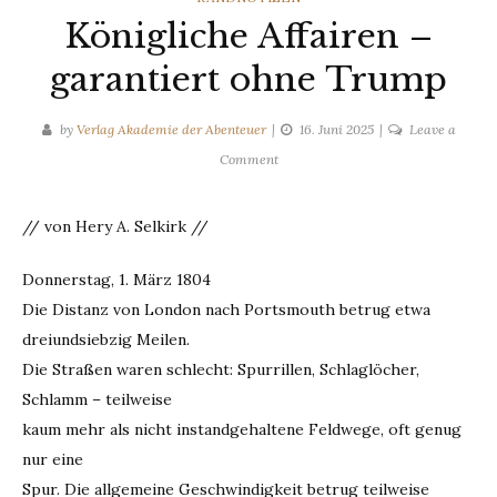
Königliche Affairen –
garantiert ohne Trump
by
Verlag Akademie der Abenteuer
16. Juni 2025
Leave a
on
Comment
Königliche
Affairen
// von Hery A. Selkirk //
–
garantiert
Donnerstag, 1. März 1804
ohne
Die Distanz von London nach Portsmouth betrug etwa
Trump
dreiundsiebzig Meilen.
Die Straßen waren schlecht: Spurrillen, Schlaglöcher,
Schlamm – teilweise
kaum mehr als nicht instandgehaltene Feldwege, oft genug
nur eine
Spur. Die allgemeine Geschwindigkeit betrug teilweise