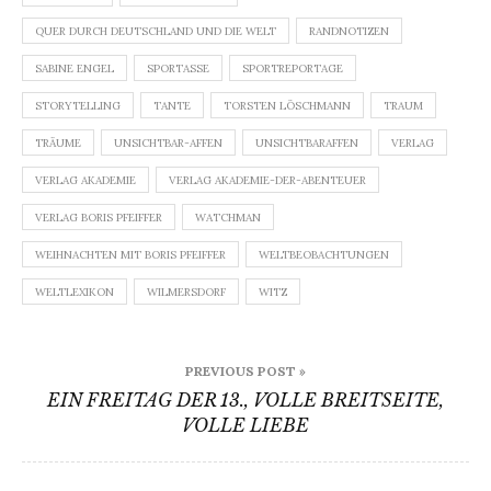
QUER DURCH DEUTSCHLAND UND DIE WELT
RANDNOTIZEN
SABINE ENGEL
SPORTASSE
SPORTREPORTAGE
STORYTELLING
TANTE
TORSTEN LÖSCHMANN
TRAUM
TRÄUME
UNSICHTBAR-AFFEN
UNSICHTBARAFFEN
VERLAG
VERLAG AKADEMIE
VERLAG AKADEMIE-DER-ABENTEUER
VERLAG BORIS PFEIFFER
WATCHMAN
WEIHNACHTEN MIT BORIS PFEIFFER
WELTBEOBACHTUNGEN
WELTLEXIKON
WILMERSDORF
WITZ
Beitragsnavigation
PREVIOUS POST »
EIN FREITAG DER 13., VOLLE BREITSEITE,
VOLLE LIEBE