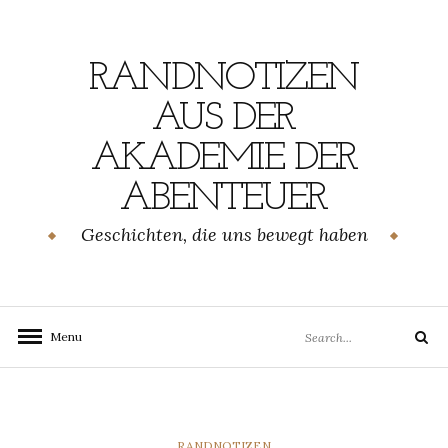
Skip
to
content
RANDNOTIZEN
AUS DER
AKADEMIE DER
ABENTEUER
Geschichten, die uns bewegt haben
Search
Menu
Search
for:
CATEGORIES
RANDNOTIZEN