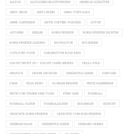
ALLTAG
ALLTAGSBEOBACHTUNGEN
ANDREAS SCHLÜTER
ANDY SIEGE
ANITA REHM
ANNA TORTAJADA
ANNE JASPERSEN
ANTJE JORTZIK-PASCHEK
AUTOR
AUTORIN
BERLIN
BORIS PFEIFFER
BORIS PFEIFFER DICHTER
BORIS PFEIFFER LESUNG
BUCHAUTOR
BUCHSERIE
CATEGORY FOUR
DARLINGTON ROAD KIDS
DAS IST NICHT SO – DAS IST GANZ ANDERS
DELLA WILD
DRDJUCK
ERWIN GROSCHE
ERZÄHLTES LEBEN
FANTASIE
FARSI
FELIX HUBY
FLORIAN MEIGEN
FRITZ FASSBINDER
FRITZ VON THURN UND TAXIS
FÜNF ASSE
FUSSBALL
FUSSBALL-ELFEN
FUSSBALLELFEN
GEDANKEN
GEDICHT
GEDICHTE BORIS PFEIFFER
GEDICHTE VON BOIS PFEIFFER
GENNADI ISAAK
GEREIMTES LEBEN
GERHARD GEMKE