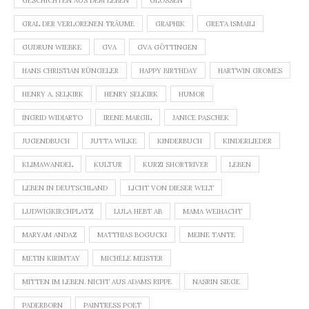
GESCHICHTEN AUS DEM LEBEN
GLOSSEN
GRAL DER VERLORENEN TRÄUME
GRAPHIK
GRETA ISMAILI
GUDRUN WIEBKE
GVA
GVA GÖTTINGEN
HANS CHRISTIAN RÜNGELER
HAPPY BIRTHDAY
HARTWIN GROMES
HENRY A. SELKIRK
HENRY SELKIRK
HUMOR
INGRID WIDIARTO
IRENE MARGIL
JANICE PASCHEK
JUGENDBUCH
JUTTA WILKE
KINDERBUCH
KINDERLIEDER
KLIMAWANDEL
KULTUR
KURZI SHORTRIVER
LEBEN
LEBEN IN DEUTSCHLAND
LICHT VON DIESER WELT
LUDWIGKIRCHPLATZ
LULA HEBT AB
MAMA WEIHACHT
MARYAM ANDAZ
MATTHIAS BOGUCKI
MEINE TANTE
METIN KIRIMTAY
MICHÈLE MEISTER
MITTEN IM LEBEN. NICHT AUS ADAMS RIPPE
NASRIN SIEGE
PADERBORN
PAINTRESS POET