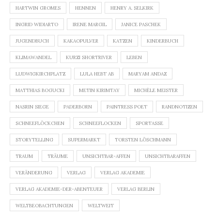
HARTWIN GROMES
HENNEN
HENRY A. SELKIRK
INGRID WIDIARTO
IRENE MARGIL
JANICE PASCHEK
JUGENDBUCH
KAKAOPULVER
KATZEN
KINDERBUCH
KLIMAWANDEL
KURZI SHORTRIVER
LEBEN
LUDWIGKIRCHPLATZ
LULA HEBT AB
MARYAM ANDAZ
MATTHIAS BOGUCKI
METIN KIRIMTAY
MICHÈLE MEISTER
NASRIN SIEGE
PADERBORN
PAINTRESS POET
RANDNOTIZEN
SCHNEEFLÖCKCHEN
SCHNEEFLOCKEN
SPORTASSE
STORYTELLING
SUPERMARKT
TORSTEN LÖSCHMANN
TRAUM
TRÄUME
UNSICHTBAR-AFFEN
UNSICHTBARAFFEN
VERÄNDERUNG
VERLAG
VERLAG AKADEMIE
VERLAG AKADEMIE-DER-ABENTEUER
VERLAG BERLIN
WELTBEOBACHTUNGEN
WELTWEIT