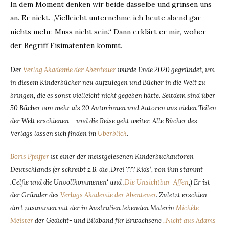
In dem Moment denken wir beide dasselbe und grinsen uns
an. Er nickt. „Vielleicht unternehme ich heute abend gar
nichts mehr. Muss nicht sein.“ Dann erklärt er mir, woher
der Begriff Fisimatenten kommt.
Der
Verlag Akademie der Abenteuer
wurde Ende 2020 gegründet, um
in diesem Kinderbücher neu aufzulegen und Bücher in die Welt zu
bringen, die es sonst vielleicht nicht gegeben hätte. Seitdem sind über
50 Bücher von mehr als 20 Autorinnen und Autoren aus vielen Teilen
der Welt erschienen – und die Reise geht weiter. Alle Bücher des
Verlags lassen sich finden im
Überblick
.
Boris Pfeiffer
ist einer der meistgelesenen Kinderbuchautoren
Deutschlands (er schreibt z.B. die ‚Drei ??? Kids‘, von ihm stammt
‚Celfie und die Unvollkommenen‘ und ‚
Die Unsichtbar-Affen
‚) Er ist
der Gründer des
Verlags Akademie der Abenteuer
. Zuletzt erschien
dort zusammen mit der in Australien lebenden Malerin
Michèle
Meister
der Gedicht- und Bildband für Erwachsene
„Nicht aus Adams