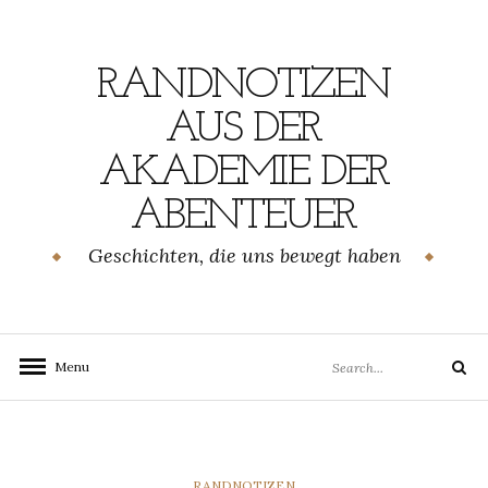
Skip
to
content
RANDNOTIZEN
AUS DER
AKADEMIE DER
ABENTEUER
Geschichten, die uns bewegt haben
Search
Menu
Search
for:
CATEGORIES
RANDNOTIZEN