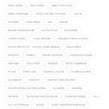
ANITA REHM
ANKA RAHN
ANNA TORTAJADA
ANNE JASPERSEN
ANTJE JORTZIK-PASCHEK
AUTOR
AUTORIN
BALKONIEN
BAR
BERLIN
BERLIN WILMERSDORF
BUCHAUTOR
BUCHSERIE
CAPPUCCIONO
CLARA ZETKIN
DARLINGTON ROAD KIDS
DAS IST NICHT SO – DAS IST GANZ ANDERS
DRAGONFLY
DRDJUCK
EISZEIT
ERWIN GROSCHE
ERZÄHLTES LEBEN
FANTASIE
FELIX HUBY
FREIHEIT
FRITZ FASSBINDER
FUCHS
FÜNF ASSE
FUSSBALL-ELFEN
FUSSBALLELFEN
GEDANKEN
GEDICHT
GEDICHT UND GRAPHIK
GESCHICHTEN AUS DEM LEBEN
GLOSSEN
GRAPHIK
GRAUPEL
GROSCHES WELTLEXIKON
GUDRUN WIEBKE
GVA
GVA GÖTTINGEN
HAGEL
HANS CHRISTIAN RÜNGELER