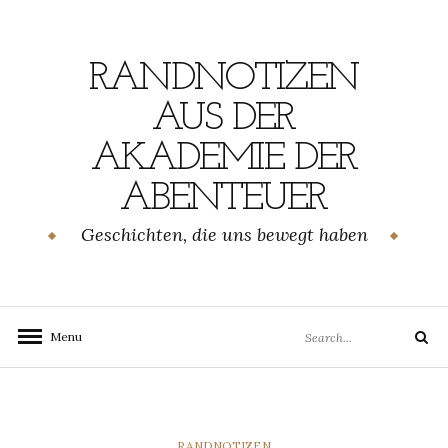
Skip
to
content
RANDNOTIZEN
AUS DER
AKADEMIE DER
ABENTEUER
Geschichten, die uns bewegt haben
Search
Menu
Search
for:
CATEGORIES
RANDNOTIZEN