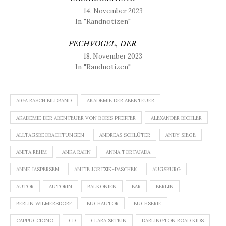
14. November 2023
In "Randnotizen"
PECHVOGEL, DER
18. November 2023
In "Randnotizen"
AIGA RASCH BILDBAND
AKADEMIE DER ABENTEUER
AKADEMIE DER ABENTEUER VON BORIS PFEIFFER
ALEXANDER BICHLER
ALLTAGSBEOBACHTUNGEN
ANDREAS SCHLÜTER
ANDY SIEGE
ANITA REHM
ANKA RAHN
ANNA TORTAJADA
ANNE JASPERSEN
ANTJE JORTZIK-PASCHEK
AUGSBURG
AUTOR
AUTORIN
BALKONIEN
BAR
BERLIN
BERLIN WILMERSDORF
BUCHAUTOR
BUCHSERIE
CAPPUCCIONO
CD
CLARA ZETKIN
DARLINGTON ROAD KIDS