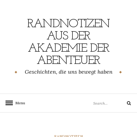
Skip
to
content
RANDNOTIZEN
AUS DER
AKADEMIE DER
ABENTEUER
Geschichten, die uns bewegt haben
Search
Menu
Search
for:
CATEGORIES
RANDNOTIZEN