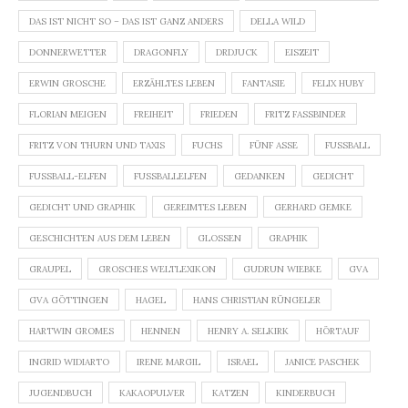
DAS IST NICHT SO – DAS IST GANZ ANDERS
DELLA WILD
DONNERWETTER
DRAGONFLY
DRDJUCK
EISZEIT
ERWIN GROSCHE
ERZÄHLTES LEBEN
FANTASIE
FELIX HUBY
FLORIAN MEIGEN
FREIHEIT
FRIEDEN
FRITZ FASSBINDER
FRITZ VON THURN UND TAXIS
FUCHS
FÜNF ASSE
FUSSBALL
FUSSBALL-ELFEN
FUSSBALLELFEN
GEDANKEN
GEDICHT
GEDICHT UND GRAPHIK
GEREIMTES LEBEN
GERHARD GEMKE
GESCHICHTEN AUS DEM LEBEN
GLOSSEN
GRAPHIK
GRAUPEL
GROSCHES WELTLEXIKON
GUDRUN WIEBKE
GVA
GVA GÖTTINGEN
HAGEL
HANS CHRISTIAN RÜNGELER
HARTWIN GROMES
HENNEN
HENRY A. SELKIRK
HÖRTAUF
INGRID WIDIARTO
IRENE MARGIL
ISRAEL
JANICE PASCHEK
JUGENDBUCH
KAKAOPULVER
KATZEN
KINDERBUCH