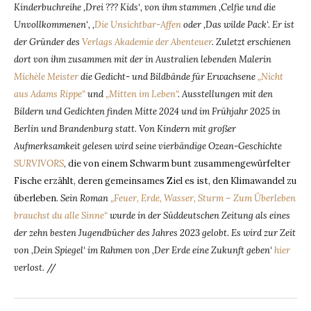
Kinderbuchreihe ‚Drei ??? Kids‘, von ihm stammen ‚Celfie und die
Unvollkommenen‘, ‚
Die Unsichtbar-Affen
oder ‚Das wilde Pack‘. Er ist
der Gründer des
Verlags Akademie der Abenteuer
. Zuletzt erschienen
dort von ihm zusammen mit der in Australien lebenden Malerin
Michèle Meister
die Gedicht- und Bildbände für Erwachsene
„Nicht
aus Adams Rippe“
und
„Mitten im Leben“
. Ausstellungen mit den
Bildern und Gedichten finden Mitte 2024 und im Frühjahr 2025 in
Berlin und Brandenburg statt. Von Kindern mit großer
Aufmerksamkeit gelesen wird seine vierbändige Ozean-Geschichte
SURVIVORS
, die von einem Schwarm bunt zusammengewürfelter
Fische erzählt, deren gemeinsames Ziel es ist, den Klimawandel zu
überleben
. Sein Roman
„Feuer, Erde, Wasser, Sturm – Zum Überleben
brauchst du alle Sinne“
wurde in der Süddeutschen Zeitung als eines
der zehn besten Jugendbücher des Jahres 2023 gelobt.
Es wird zur Zeit
von ‚Dein Spiegel‘ im Rahmen von ‚Der Erde eine Zukunft geben‘
hier
verlost.
//