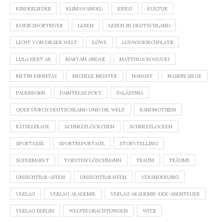
KINDERLIEDER
KLIMAWANDEL
KRIEG
KULTUR
KURZI SHORTRIVER
LEBEN
LEBEN IN DEUTSCHLAND
LICHT VON DIESER WELT
LÖWE
LUDWIGKIRCHPLATZ
LULA HEBT AB
MARYAM ANDAZ
MATTHIAS BOGUCKI
METIN KIRIMTAY
MICHÈLE MEISTER
NAHOST
NASRIN SIEGE
PADERBORN
PAINTRESS POET
PALÄSTINA
QUER DURCH DEUTSCHLAND UND DIE WELT
RANDNOTIZEN
RÄTSELFRAGE
SCHNEEFLÖCKCHEN
SCHNEEFLOCKEN
SPORTASSE
SPORTREPORTAGE
STORYTELLING
SUPERMARKT
TORSTEN LÖSCHMANN
TRAUM
TRÄUME
UNSICHTBAR-AFFEN
UNSICHTBARAFFEN
VERÄNDERUNG
VERLAG
VERLAG AKADEMIE
VERLAG AKADEMIE-DER-ABENTEUER
VERLAG BERLIN
WELTBEOBACHTUNGEN
WITZ