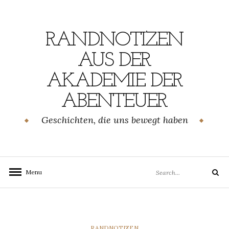
Skip
to
content
RANDNOTIZEN
AUS DER
AKADEMIE DER
ABENTEUER
Geschichten, die uns bewegt haben
Search
Menu
Search
for:
CATEGORIES
RANDNOTIZEN