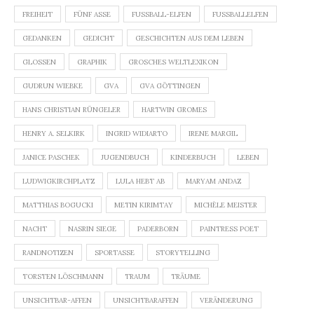
FREIHEIT
FÜNF ASSE
FUSSBALL-ELFEN
FUSSBALLELFEN
GEDANKEN
GEDICHT
GESCHICHTEN AUS DEM LEBEN
GLOSSEN
GRAPHIK
GROSCHES WELTLEXIKON
GUDRUN WIEBKE
GVA
GVA GÖTTINGEN
HANS CHRISTIAN RÜNGELER
HARTWIN GROMES
HENRY A. SELKIRK
INGRID WIDIARTO
IRENE MARGIL
JANICE PASCHEK
JUGENDBUCH
KINDERBUCH
LEBEN
LUDWIGKIRCHPLATZ
LULA HEBT AB
MARYAM ANDAZ
MATTHIAS BOGUCKI
METIN KIRIMTAY
MICHÈLE MEISTER
NACHT
NASRIN SIEGE
PADERBORN
PAINTRESS POET
RANDNOTIZEN
SPORTASSE
STORYTELLING
TORSTEN LÖSCHMANN
TRAUM
TRÄUME
UNSICHTBAR-AFFEN
UNSICHTBARAFFEN
VERÄNDERUNG