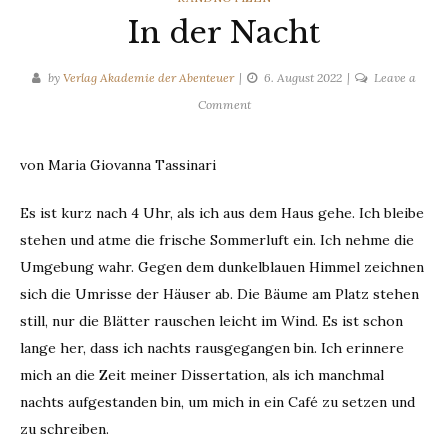
In der Nacht
by
Verlag Akademie der Abenteuer
6. August 2022
Leave a
on
Comment
In
der
von Maria Giovanna Tassinari
Nacht
Es ist kurz nach 4 Uhr, als ich aus dem Haus gehe. Ich bleibe
stehen und atme die frische Sommerluft ein. Ich nehme die
Umgebung wahr. Gegen dem dunkelblauen Himmel zeichnen
sich die Umrisse der Häuser ab. Die Bäume am Platz stehen
still, nur die Blätter rauschen leicht im Wind. Es ist schon
lange her, dass ich nachts rausgegangen bin. Ich erinnere
mich an die Zeit meiner Dissertation, als ich manchmal
nachts aufgestanden bin, um mich in ein Café zu setzen und
zu schreiben.