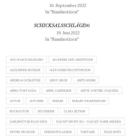
10. September 2022
In "Randnotizen"
SCHICKSALSSCHLÄGE￼
19. Juni 2022
In "Randnotizen"
AIGA RASCH BILDBAND
AKADEMIE DER ABENTEUER
ALEXANDER BICHLER
ALLTAGSBEOBACHTUNGEN
ANDREAS SCHLÜTER
ANDY SIEGE
ANITA REHM
ANNA TORTAJADA
ANNE JASPERSEN
ANTJE JORTZIK-PASCHEK
AUTOR
AUTORIN
BERLIN
BERLIN WILMERSDORF
BUCHAUTOR
BUCHSERIE
CLARA ZETKIN
DARLINGTON ROAD KIDS
DAS IST NICHT SO – DAS IST GANZ ANDERS
ERWIN GROSCHE
ERZÄHLTES LEBEN
FANTASIE
FELIX HUBY