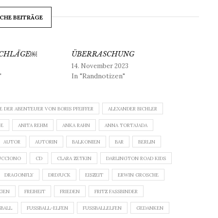
CHE BEITRÄGE
SCHLÄGE￼
ÜBERRASCHUNG
14. November 2023
"
In "Randnotizen"
E DER ABENTEUER VON BORIS PFEIFFER
ALEXANDER BICHLER
GE
ANITA REHM
ANKA RAHN
ANNA TORTAJADA
AUTOR
AUTORIN
BALKONIEN
BAR
BERLIN
UCCIONO
CD
CLARA ZETKIN
DARLINGTON ROAD KIDS
DRAGONFLY
DRDJUCK
EISZEIT
ERWIN GROSCHE
IGEN
FREIHEIT
FRIEDEN
FRITZ FASSBINDER
BALL
FUSSBALL-ELFEN
FUSSBALLELFEN
GEDANKEN