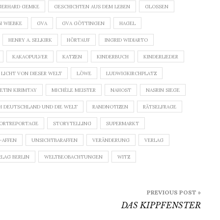
GERHARD GEMKE
GESCHICHTEN AUS DEM LEBEN
GLOSSEN
 WIEBKE
GVA
GVA GÖTTINGEN
HAGEL
HENRY A. SELKIRK
HÖRTAUF
INGRID WIDIARTO
KAKAOPULVER
KATZEN
KINDERBUCH
KINDERLIEDER
LICHT VON DIESER WELT
LÖWE
LUDWIGKIRCHPLATZ
ETIN KIRIMTAY
MICHÈLE MEISTER
NAHOST
NASRIN SIEGE
H DEUTSCHLAND UND DIE WELT
RANDNOTIZEN
RÄTSELFRAGE
ORTREPORTAGE
STORYTELLING
SUPERMARKT
-AFFEN
UNSICHTBARAFFEN
VERÄNDERUNG
VERLAG
RLAG BERLIN
WELTBEOBACHTUNGEN
WITZ
PREVIOUS POST »
DAS KIPPFENSTER