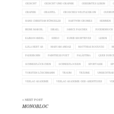
GEDICHT
GEDICHT UND GRAPHIK
GEREIMTES LEBEN
GRAPHIK
GRAUPEL
GROSCHES WELTLEXIKON
GUDRUN
HANS CHRISTIAN RÜNGELER
HARTWIN GROMES
HENNEN
IRENE MARGIL
ISRAEL
JANICE PASCHEK
JUGENDBUCH
KLIMAWANDEL
KRIEG
KURZI SHORTRIVER
LEBEN
LULA HEBT AB
MARYAM ANDAZ
MATTHIAS BOGUCKI
M
PADERBORN
PAINTRESS POET
PALÄSTINA
QUER DURC
SCHNEEFLÖCKCHEN
SCHNEEFLOCKEN
SPORTASSE
SP
TORSTEN LÖSCHMANN
TRAUM
TRÄUME
UNSICHTBAR
VERLAG AKADEMIE
VERLAG AKADEMIE-DER-ABENTEUER
VE
Beitragsnavigation
« NEXT POST
MONOBLOC