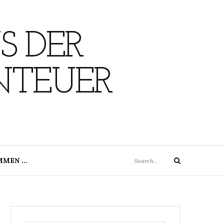
S DER
NTEUER
Search
MMEN …
Search
for: