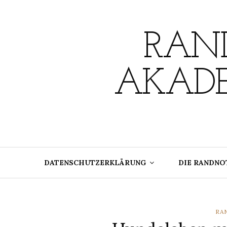
Skip
to
content
RAND
AKADE
DATENSCHUTZERKLÄRUNG
DIE RANDNO
CA
RA