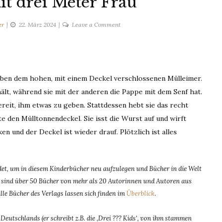
t drei Meter Frau
on
er
22. März 2024
Leave a Comment
Hundeleben
mit
drei
Meter
eben dem hohen, mit einem Deckel verschlossenen Mülleimer.
Frau
 hält, während sie mit der anderen die Pappe mit dem Senf hat.
ereit, ihm etwas zu geben. Stattdessen hebt sie das recht
e den Mülltonnendeckel. Sie isst die Wurst auf und wirft
ken und der Deckel ist wieder drauf. Plötzlich ist alles
t, um in diesem Kinderbücher neu aufzulegen und Bücher in die Welt
dem sind über 50 Bücher von mehr als 20 Autorinnen und Autoren aus
Alle Bücher des Verlags lassen sich finden im
Überblick
.
eutschlands (er schreibt z.B. die ‚Drei ??? Kids‘, von ihm stammen