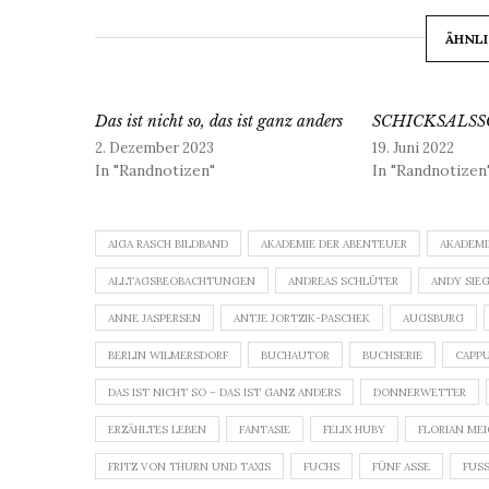
ÄHNLI
Das ist nicht so, das ist ganz anders
SCHICKSALS
2. Dezember 2023
19. Juni 2022
In "Randnotizen"
In "Randnotizen
AIGA RASCH BILDBAND
AKADEMIE DER ABENTEUER
AKADEMI
ALLTAGSBEOBACHTUNGEN
ANDREAS SCHLÜTER
ANDY SIE
ANNE JASPERSEN
ANTJE JORTZIK-PASCHEK
AUGSBURG
BERLIN WILMERSDORF
BUCHAUTOR
BUCHSERIE
CAPP
DAS IST NICHT SO – DAS IST GANZ ANDERS
DONNERWETTER
ERZÄHLTES LEBEN
FANTASIE
FELIX HUBY
FLORIAN ME
FRITZ VON THURN UND TAXIS
FUCHS
FÜNF ASSE
FUSS