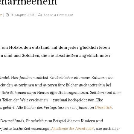
enarmeenein
on
er
9. August 2025
Leave a Comment
Holzbodenarmeenein
s ein Holzboden entstand, auf dem jeder glücklich leben
en sind und Soldaten, die sie abschießen angeblich unter
det. Hier fanden zunächst Kinderbücher ein neues Zuhause, die
ht den Autorinnen und Autoren ihre Bücher auch weiterhin bei
für Schritt kamen dann Neuveröffentlichungen hinzu. Seitdem sind über
 Teilen der Welt erschienen – zweimal hochgelobt von Elke
 gekürt. Alle Bücher des Verlags lassen sich finden im
Überblick
.
 Deutschlands. Er schrieb zum Beispiel die von Kindern und
-fantastische Zeitreisensaga
‚Akademie der Abenteuer‘
, wie auch über