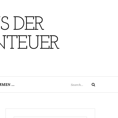
S DER
NTEUER
Search
MMEN …
Search
for: