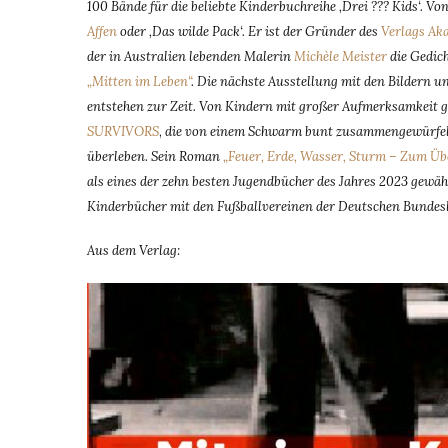
100 Bände für die beliebte Kinderbuchreihe ‚Drei ??? Kids‘. V
Affen
oder ‚Das wilde Pack‘. Er ist der Gründer des
Verlags Ak
der in Australien lebenden Malerin
Michèle Meister
die Gedic
„Mitten im Leben“
. Die nächste Ausstellung mit den Bildern un
entstehen zur Zeit. Von Kindern mit großer Aufmerksamkeit g
SURVIVORS
,
die von einem Schwarm bunt zusammengewürfelter
überleben. Sein Roman
„Feuer, Erde, Wasser, Sturm – Zum Übe
als eines der zehn besten Jugendbücher des Jahres 2023 gewäh
Kinderbücher mit den Fußballvereinen der Deutschen Bundesl
Aus dem Verlag: