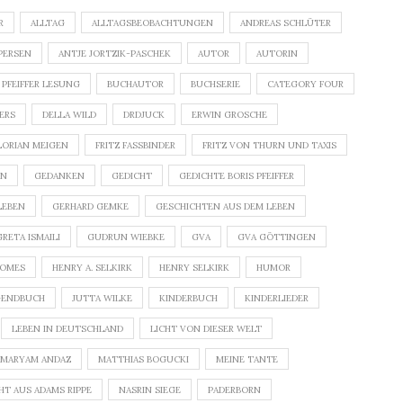
R
ALLTAG
ALLTAGSBEOBACHTUNGEN
ANDREAS SCHLÜTER
PERSEN
ANTJE JORTZIK-PASCHEK
AUTOR
AUTORIN
 PFEIFFER LESUNG
BUCHAUTOR
BUCHSERIE
CATEGORY FOUR
DERS
DELLA WILD
DRDJUCK
ERWIN GROSCHE
LORIAN MEIGEN
FRITZ FASSBINDER
FRITZ VON THURN UND TAXIS
GEDANKEN
GEDICHT
GEDICHTE BORIS PFEIFFER
LEBEN
GERHARD GEMKE
GESCHICHTEN AUS DEM LEBEN
GRETA ISMAILI
GUDRUN WIEBKE
GVA
GVA GÖTTINGEN
ROMES
HENRY A. SELKIRK
HENRY SELKIRK
HUMOR
GENDBUCH
JUTTA WILKE
KINDERBUCH
KINDERLIEDER
LEBEN IN DEUTSCHLAND
LICHT VON DIESER WELT
MARYAM ANDAZ
MATTHIAS BOGUCKI
MEINE TANTE
HT AUS ADAMS RIPPE
NASRIN SIEGE
PADERBORN