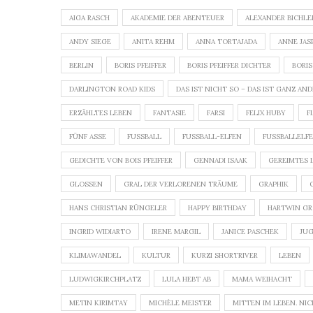
AIGA RASCH
AKADEMIE DER ABENTEUER
ALEXANDER BICHLE
ANDY SIEGE
ANITA REHM
ANNA TORTAJADA
ANNE JAS
BERLIN
BORIS PFEIFFER
BORIS PFEIFFER DICHTER
BORIS
DARLINGTON ROAD KIDS
DAS IST NICHT SO – DAS IST GANZ AN
ERZÄHLTES LEBEN
FANTASIE
FARSI
FELIX HUBY
F
FÜNF ASSE
FUSSBALL
FUSSBALL-ELFEN
FUSSBALLELFEN
GEDICHTE VON BOIS PFEIFFER
GENNADI ISAAK
GEREIMTES 
GLOSSEN
GRAL DER VERLORENEN TRÄUME
GRAPHIK
HANS CHRISTIAN RÜNGELER
HAPPY BIRTHDAY
HARTWIN G
INGRID WIDIARTO
IRENE MARGIL
JANICE PASCHEK
JU
KLIMAWANDEL
KULTUR
KURZI SHORTRIVER
LEBEN
LUDWIGKIRCHPLATZ
LULA HEBT AB
MAMA WEIHACHT
METIN KIRIMTAY
MICHÈLE MEISTER
MITTEN IM LEBEN. NIC