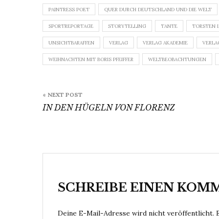
PAINTRESS POET
QUER DURCH DEUTSCHLAND UND DIE WELT
SPORTREPORTAGE
STORYTELLING
TANTE
TORSTEN 
UNSICHTBARAFFEN
VERLAG
VERLAG AKADEMIE
VERLA
WEIHNACHTEN MIT BORIS PFEIFFER
WELTBEOBACHTUNGEN
Beitragsnavigation
« NEXT POST
IN DEN HÜGELN VON FLORENZ
SCHREIBE EINEN KOM
Deine E-Mail-Adresse wird nicht veröffentlicht.