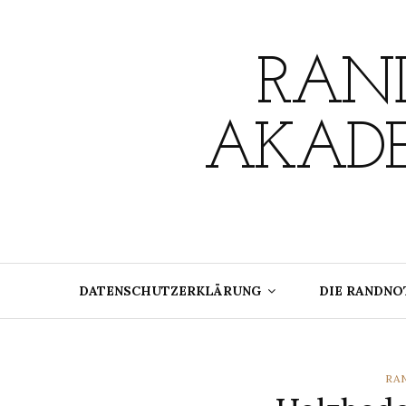
Skip
to
content
RAND
AKADE
DATENSCHUTZERKLÄRUNG
DIE RANDNO
CA
RA