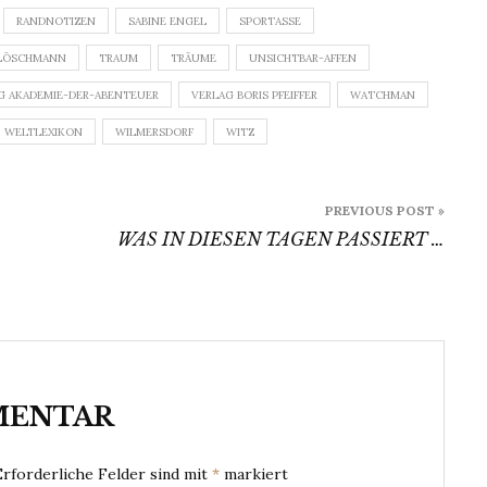
RANDNOTIZEN
SABINE ENGEL
SPORTASSE
LÖSCHMANN
TRAUM
TRÄUME
UNSICHTBAR-AFFEN
G AKADEMIE-DER-ABENTEUER
VERLAG BORIS PFEIFFER
WATCHMAN
WELTLEXIKON
WILMERSDORF
WITZ
PREVIOUS POST »
WAS IN DIESEN TAGEN PASSIERT …
MENTAR
Erforderliche Felder sind mit
*
markiert