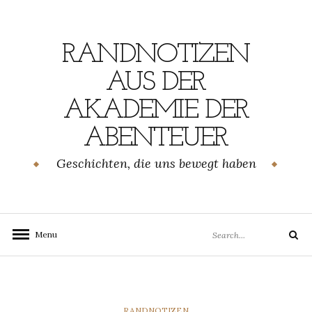
Skip
to
content
RANDNOTIZEN
AUS DER
AKADEMIE DER
ABENTEUER
Geschichten, die uns bewegt haben
Search
Menu
Search
for:
CATEGORIES
RANDNOTIZEN