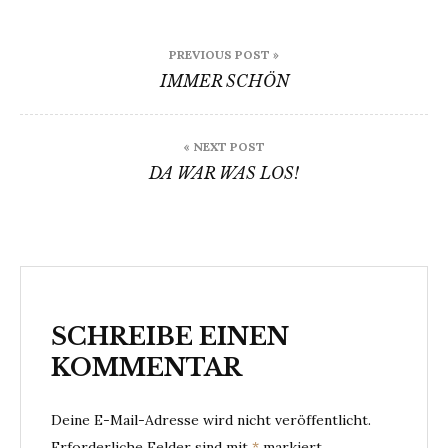
Beitragsnavigation
PREVIOUS POST »
IMMER SCHÖN
« NEXT POST
DA WAR WAS LOS!
SCHREIBE EINEN
KOMMENTAR
Deine E-Mail-Adresse wird nicht veröffentlicht.
Erforderliche Felder sind mit
*
markiert