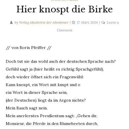
Hier knospt die Birke
by
Verlag Akademie der Abenteuer
17. März 2024
Leave a
on
Comment
Hier
knospt
// von Boris Pfeiffer //
die
Birke
Doch tut sie das wohl auch der deutschen Sprache nach?
Gefühl sagt ja (hier heißt es richtig Sprachgefühl),
doch wieder öffnet sich ein Fragenwühl:
Kann knospt, ein Wort mit knspt und o
ein Wort in dieser Sprache sein,
(der Deutschen) liegt da im Argen nichts?
Mein Bauch sagt nein.
Mein anerlerntes Preußentum sagt: „Gehen dir,
Monsieur, die Pferde in den Blumebeeten durch,