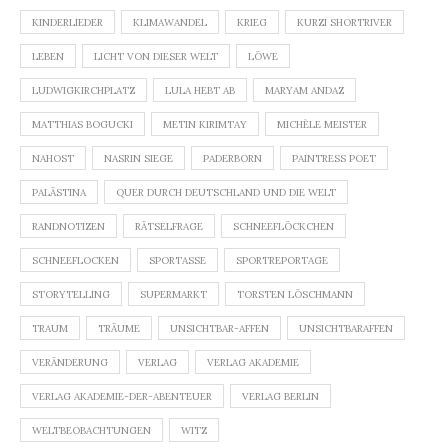
KINDERLIEDER
KLIMAWANDEL
KRIEG
KURZI SHORTRIVER
LEBEN
LICHT VON DIESER WELT
LÖWE
LUDWIGKIRCHPLATZ
LULA HEBT AB
MARYAM ANDAZ
MATTHIAS BOGUCKI
METIN KIRIMTAY
MICHÈLE MEISTER
NAHOST
NASRIN SIEGE
PADERBORN
PAINTRESS POET
PALÄSTINA
QUER DURCH DEUTSCHLAND UND DIE WELT
RANDNOTIZEN
RÄTSELFRAGE
SCHNEEFLÖCKCHEN
SCHNEEFLOCKEN
SPORTASSE
SPORTREPORTAGE
STORYTELLING
SUPERMARKT
TORSTEN LÖSCHMANN
TRAUM
TRÄUME
UNSICHTBAR-AFFEN
UNSICHTBARAFFEN
VERÄNDERUNG
VERLAG
VERLAG AKADEMIE
VERLAG AKADEMIE-DER-ABENTEUER
VERLAG BERLIN
WELTBEOBACHTUNGEN
WITZ