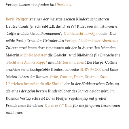
Verlags lassen sich finden im
Überblick
.
Boris Pfeiffer
ist einer der meistgelesenen Kinderbuchautoren
Deutschlands (er schreibt z.B. die ‚Drei ??? Kids‘, von ihm stammen
‚Celfie und die Unvollkommenen‘, ‚
Die Unsichtbar-Affen
oder ‚Das
wilde Pack‘) Er ist der Gründer des
Verlags Akademie der Abenteuer
.
Zuletzt erschienen dort zusammen mit der in Australien lebenden
Malerin
Michèle Meister
die Gedicht- und Bildbände für Erwachsene
„Nicht aus Adams Rippe“
und
„Mitten im Leben“
. Bei HarperCollins
erschien seine hochgelobte Kinderbuchreihe
SURVIVORS
. und Ende
letzten Jahres der Roman
„Erde, Wasser, Feuer, Sturm – Zum
Überleben brauchst du alle Sinne“
, der in der Süddeutschen Zeitung
als eines der zehn besten Kinderbücher des Jahres gelobt wird. Im
Kosmos Verlag schreibt Boris Pfeiffer regelmäßig mit großer
Freude neue Bände der
Die drei ??? Kids
für die jüngeren Leserinnen
und Leser.