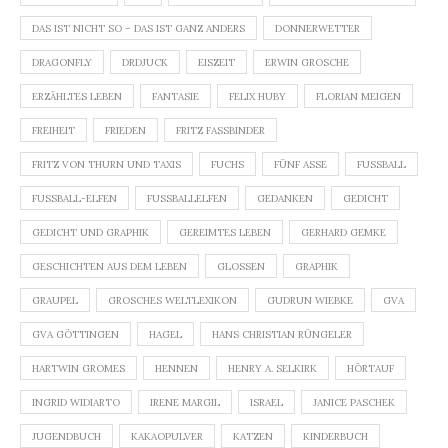
DAS IST NICHT SO – DAS IST GANZ ANDERS
DONNERWETTER
DRAGONFLY
DRDJUCK
EISZEIT
ERWIN GROSCHE
ERZÄHLTES LEBEN
FANTASIE
FELIX HUBY
FLORIAN MEIGEN
FREIHEIT
FRIEDEN
FRITZ FASSBINDER
FRITZ VON THURN UND TAXIS
FUCHS
FÜNF ASSE
FUSSBALL
FUSSBALL-ELFEN
FUSSBALLELFEN
GEDANKEN
GEDICHT
GEDICHT UND GRAPHIK
GEREIMTES LEBEN
GERHARD GEMKE
GESCHICHTEN AUS DEM LEBEN
GLOSSEN
GRAPHIK
GRAUPEL
GROSCHES WELTLEXIKON
GUDRUN WIEBKE
GVA
GVA GÖTTINGEN
HAGEL
HANS CHRISTIAN RÜNGELER
HARTWIN GROMES
HENNEN
HENRY A. SELKIRK
HÖRTAUF
INGRID WIDIARTO
IRENE MARGIL
ISRAEL
JANICE PASCHEK
JUGENDBUCH
KAKAOPULVER
KATZEN
KINDERBUCH