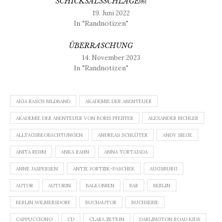
SCHICKSALSSCHLÄGE￼
19. Juni 2022
In "Randnotizen"
ÜBERRASCHUNG
14. November 2023
In "Randnotizen"
AIGA RASCH BILDBAND
AKADEMIE DER ABENTEUER
AKADEMIE DER ABENTEUER VON BORIS PFEIFFER
ALEXANDER BICHLER
ALLTAGSBEOBACHTUNGEN
ANDREAS SCHLÜTER
ANDY SIEGE
ANITA REHM
ANKA RAHN
ANNA TORTAJADA
ANNE JASPERSEN
ANTJE JORTZIK-PASCHEK
AUGSBURG
AUTOR
AUTORIN
BALKONIEN
BAR
BERLIN
BERLIN WILMERSDORF
BUCHAUTOR
BUCHSERIE
CAPPUCCIONO
CD
CLARA ZETKIN
DARLINGTON ROAD KIDS