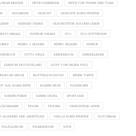
LORIAN MEIGEN
FRITZ FASSBINDER
FRITZ VON THURN UND TAXIS
GEDANKEN
GEDICHT
GEDICHTE BORIS PFEIFFER
LEBEN
GERHARD GEMKE
GESCHICHTEN AUS DEM LEBEN
GRETA ISMAILI
GUDRUN WIEBKE
GVA
GVA GÖTTINGEN
ROMES
HENRY A. SELKIRK
HENRY SELKIRK
HUMOR
GENDBUCH
JUTTA WILKE
KINDERBUCH
KINDERLIEDER
LEBEN IN DEUTSCHLAND
LICHT VON DIESER WELT
MARYAM ANDAZ
MATTHIAS BOGUCKI
MEINE TANTE
HT AUS ADAMS RIPPE
NASRIN SIEGE
PADERBORN
RANDNOTIZEN
SABINE ENGEL
SPORTASSE
LÖSCHMANN
TRAUM
TRÄUME
UNSICHTBAR-AFFEN
G AKADEMIE-DER-ABENTEUER
VERLAG BORIS PFEIFFER
WATCHMAN
WELTLEXIKON
WILMERSDORF
WITZ