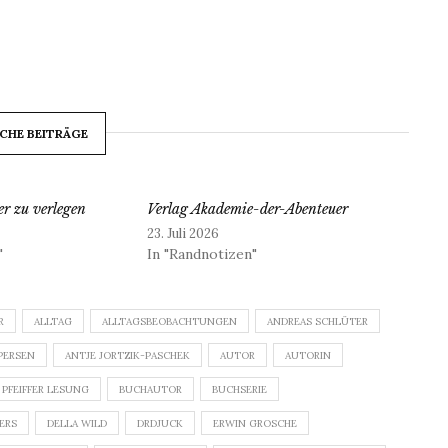
CHE BEITRÄGE
r zu verlegen
Verlag Akademie-der-Abenteuer
23. Juli 2026
"
In "Randnotizen"
R
ALLTAG
ALLTAGSBEOBACHTUNGEN
ANDREAS SCHLÜTER
PERSEN
ANTJE JORTZIK-PASCHEK
AUTOR
AUTORIN
 PFEIFFER LESUNG
BUCHAUTOR
BUCHSERIE
DERS
DELLA WILD
DRDJUCK
ERWIN GROSCHE