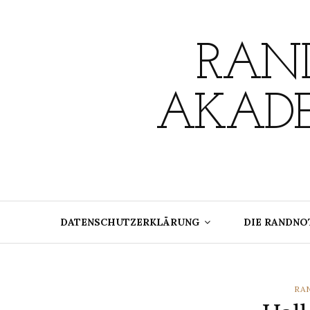
Skip
to
content
RAND
AKADE
DATENSCHUTZERKLÄRUNG
DIE RANDNO
CA
RA