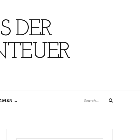
S DER
NTEUER
Search
MMEN …
Search
for: