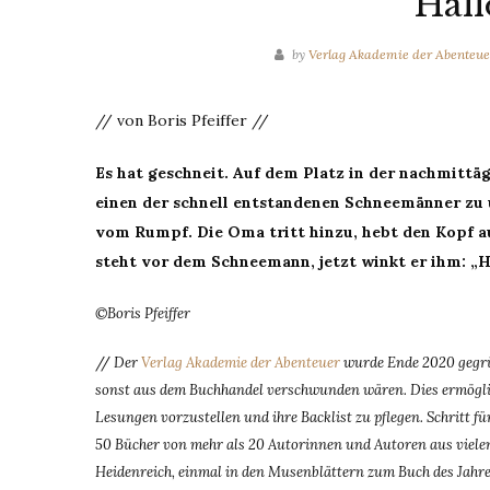
Hall
by
Verlag Akademie der Abenteue
// von Boris Pfeiffer //
Es hat geschneit. Auf dem Platz in der nachmittägl
einen der schnell entstandenen Schneemänner zu
vom Rumpf. Die Oma tritt hinzu, hebt den Kopf a
steht vor dem Schneemann, jetzt winkt er ihm: „Ha
©Boris Pfeiffer
//
Der
Verlag Akademie der Abenteuer
wurde Ende 2020 gegrün
sonst aus dem Buchhandel verschwunden wären. Dies ermöglic
Lesungen vorzustellen und ihre Backlist zu pflegen. Schritt 
50 Bücher von mehr als 20 Autorinnen und Autoren aus vielen
Heidenreich, einmal in den Musenblättern zum Buch des Jahres