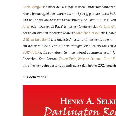
Boris Pfeiffer
ist einer der meistgelesenen Kinderbuchautoren
Erwachsenen gleichermaßen als einzigartig gelobte historisch
100 Bände für die beliebte Kinderbuchreihe ‚Drei ??? Kids‘. V
Affen
oder ‚Das wilde Pack‘. Er ist der Gründer des
Verlags Ak
der in Australien lebenden Malerin
Michèle Meister
die Gedic
„Mitten im Leben“
. Die nächste Ausstellung mit den Bildern un
entstehen zur Zeit. Von Kindern mit großer Aufmerksamkeit g
SURVIVORS
,
die von einem Schwarm bunt zusammengewürfelter
überleben. Sein Roman
„Feuer, Erde, Wasser, Sturm – Zum Übe
als eines der zehn besten Jugendbücher des Jahres 2023 gewäh
Aus dem Verlag: