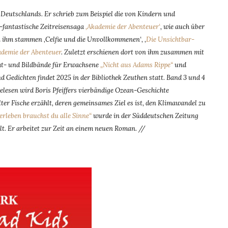
 Deutschlands. Er schrieb zum Beispiel die von Kindern und
-fantastische Zeitreisensaga
‚Akademie der Abenteuer‘
, wie auch über
on ihm stammen ‚Celfie und die Unvollkommenen‘, ‚
Die Unsichtbar-
ademie der Abenteuer
. Zuletzt erschienen dort von ihm zusammen mit
ht- und Bildbände für Erwachsene
„Nicht aus Adams Rippe“
und
d Gedichten findet 2025 in der Bibliothek Zeuthen statt. Band 3 und 4
elesen wird Boris Pfeiffers vierbändige Ozean-Geschichte
 Fische erzählt, deren gemeinsames Ziel es ist, den Klimawandel zu
rleben brauchst du alle Sinne“
wurde in der Süddeutschen Zeitung
lt. Er arbeitet zur Zeit an einem neuen Roman. //