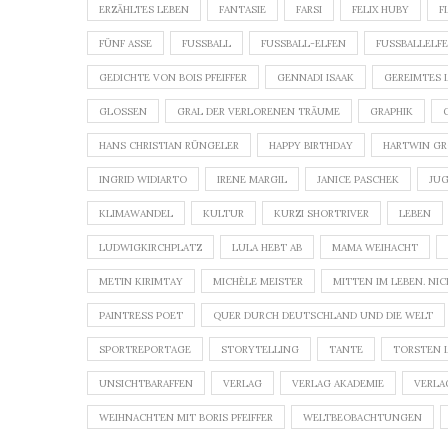
ERZÄHLTES LEBEN
FANTASIE
FARSI
FELIX HUBY
F
FÜNF ASSE
FUSSBALL
FUSSBALL-ELFEN
FUSSBALLELFEN
GEDICHTE VON BOIS PFEIFFER
GENNADI ISAAK
GEREIMTES 
GLOSSEN
GRAL DER VERLORENEN TRÄUME
GRAPHIK
HANS CHRISTIAN RÜNGELER
HAPPY BIRTHDAY
HARTWIN G
INGRID WIDIARTO
IRENE MARGIL
JANICE PASCHEK
JU
KLIMAWANDEL
KULTUR
KURZI SHORTRIVER
LEBEN
LUDWIGKIRCHPLATZ
LULA HEBT AB
MAMA WEIHACHT
METIN KIRIMTAY
MICHÈLE MEISTER
MITTEN IM LEBEN. NIC
PAINTRESS POET
QUER DURCH DEUTSCHLAND UND DIE WELT
SPORTREPORTAGE
STORYTELLING
TANTE
TORSTEN 
UNSICHTBARAFFEN
VERLAG
VERLAG AKADEMIE
VERLA
WEIHNACHTEN MIT BORIS PFEIFFER
WELTBEOBACHTUNGEN