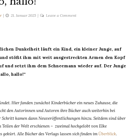
o, hallo!
on
r
21. Januar 2025
Leave a Comment
Hallo,
hallo!
ichen Dunkelheit läuft ein Kind, ein kleiner Junge, auf
 und stößt ihm mit weit ausgestreckten Armen den Kopf
uf und setzt ihm dem Schneemann wieder auf. Der Junge
llo, hallo!“
det. Hier fanden zunächst Kinderbücher ein neues Zuhause, die
ht den Autorinnen und Autoren ihre Bücher auch weiterhin bei
für Schritt kamen dann Neuveröffentlichungen hinzu. Seitdem sind über
 Teilen der Welt erschienen – zweimal hochgelobt von Elke
 gekürt. Alle Bücher des Verlags lassen sich finden im
Überblick
.