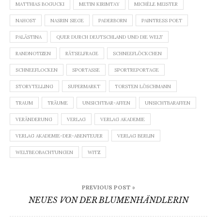
MATTHIAS BOGUCKI
METIN KIRIMTAY
MICHÈLE MEISTER
NAHOST
NASRIN SIEGE
PADERBORN
PAINTRESS POET
PALÄSTINA
QUER DURCH DEUTSCHLAND UND DIE WELT
RANDNOTIZEN
RÄTSELFRAGE
SCHNEEFLÖCKCHEN
SCHNEEFLOCKEN
SPORTASSE
SPORTREPORTAGE
STORYTELLING
SUPERMARKT
TORSTEN LÖSCHMANN
TRAUM
TRÄUME
UNSICHTBAR-AFFEN
UNSICHTBARAFFEN
VERÄNDERUNG
VERLAG
VERLAG AKADEMIE
VERLAG AKADEMIE-DER-ABENTEUER
VERLAG BERLIN
WELTBEOBACHTUNGEN
WITZ
Beitragsnavigation
PREVIOUS POST »
NEUES VON DER BLUMENHÄNDLERIN