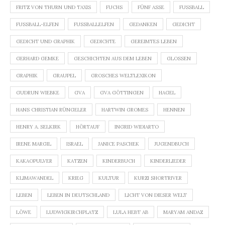
FRITZ VON THURN UND TAXIS
FUCHS
FÜNF ASSE
FUSSBALL
FUSSBALL-ELFEN
FUSSBALLELFEN
GEDANKEN
GEDICHT
GEDICHT UND GRAPHIK
GEDICHTE
GEREIMTES LEBEN
GERHARD GEMKE
GESCHICHTEN AUS DEM LEBEN
GLOSSEN
GRAPHIK
GRAUPEL
GROSCHES WELTLEXIKON
GUDRUN WIEBKE
GVA
GVA GÖTTINGEN
HAGEL
HANS CHRISTIAN RÜNGELER
HARTWIN GROMES
HENNEN
HENRY A. SELKIRK
HÖRTAUF
INGRID WIDIARTO
IRENE MARGIL
ISRAEL
JANICE PASCHEK
JUGENDBUCH
KAKAOPULVER
KATZEN
KINDERBUCH
KINDERLIEDER
KLIMAWANDEL
KRIEG
KULTUR
KURZI SHORTRIVER
LEBEN
LEBEN IN DEUTSCHLAND
LICHT VON DIESER WELT
LÖWE
LUDWIGKIRCHPLATZ
LULA HEBT AB
MARYAM ANDAZ