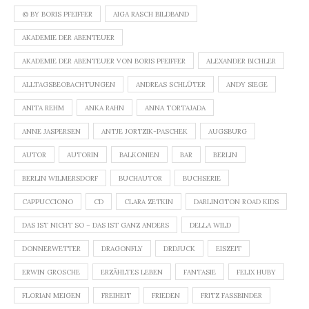
© BY BORIS PFEIFFER
AIGA RASCH BILDBAND
AKADEMIE DER ABENTEUER
AKADEMIE DER ABENTEUER VON BORIS PFEIFFER
ALEXANDER BICHLER
ALLTAGSBEOBACHTUNGEN
ANDREAS SCHLÜTER
ANDY SIEGE
ANITA REHM
ANKA RAHN
ANNA TORTAJADA
ANNE JASPERSEN
ANTJE JORTZIK-PASCHEK
AUGSBURG
AUTOR
AUTORIN
BALKONIEN
BAR
BERLIN
BERLIN WILMERSDORF
BUCHAUTOR
BUCHSERIE
CAPPUCCIONO
CD
CLARA ZETKIN
DARLINGTON ROAD KIDS
DAS IST NICHT SO – DAS IST GANZ ANDERS
DELLA WILD
DONNERWETTER
DRAGONFLY
DRDJUCK
EISZEIT
ERWIN GROSCHE
ERZÄHLTES LEBEN
FANTASIE
FELIX HUBY
FLORIAN MEIGEN
FREIHEIT
FRIEDEN
FRITZ FASSBINDER