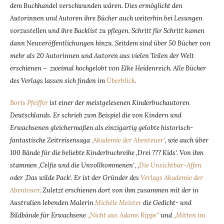
dem Buchhandel verschwunden wären. Dies ermöglicht den
Autorinnen und Autoren ihre Bücher auch weiterhin bei Lesungen
vorzustellen und ihre Backlist zu pflegen. Schritt für Schritt kamen
dann Neuveröffentlichungen hinzu. Seitdem sind über 50 Bücher von
mehr als 20 Autorinnen und Autoren aus vielen Teilen der Welt
erschienen – zweimal hochgelobt von Elke Heidenreich. Alle Bücher
des Verlags lassen sich finden im
Überblick
.
Boris Pfeiffer
ist einer der meistgelesenen Kinderbuchautoren
Deutschlands. Er schrieb zum Beispiel die von Kindern und
Erwachsenen gleichermaßen als einzigartig gelobte historisch-
fantastische Zeitreisensaga
‚Akademie der Abenteuer‘
, wie auch über
100 Bände für die beliebte Kinderbuchreihe ‚Drei ??? Kids‘. Von ihm
stammen ‚Celfie und die Unvollkommenen‘, ‚
Die Unsichtbar-Affen
oder ‚Das wilde Pack‘. Er ist der Gründer des
Verlags Akademie der
Abenteuer
. Zuletzt erschienen dort von ihm zusammen mit der in
Australien lebenden Malerin
Michèle Meister
die Gedicht- und
Bildbände für Erwachsene
„Nicht aus Adams Rippe“
und
„Mitten im