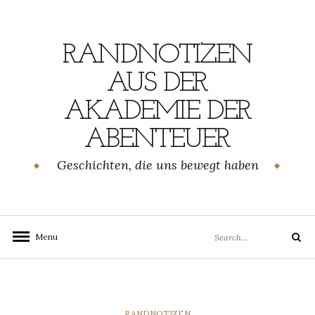
Skip
to
content
RANDNOTIZEN
AUS DER
AKADEMIE DER
ABENTEUER
Geschichten, die uns bewegt haben
Search
Menu
Search
for:
CATEGORIES
RANDNOTIZEN