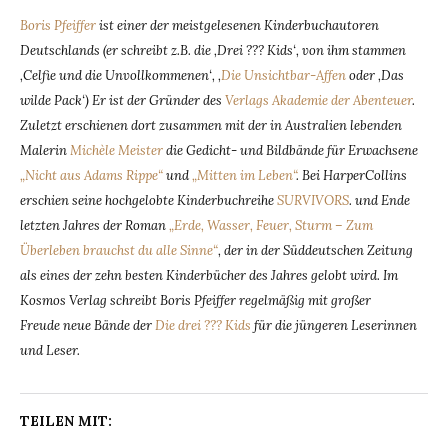
Boris Pfeiffer
ist einer der meistgelesenen Kinderbuchautoren
Deutschlands (er schreibt z.B. die ‚Drei ??? Kids‘, von ihm stammen
‚Celfie und die Unvollkommenen‘, ‚
Die Unsichtbar-Affen
oder ‚Das
wilde Pack‘) Er ist der Gründer des
Verlags Akademie der Abenteuer
.
Zuletzt erschienen dort zusammen mit der in Australien lebenden
Malerin
Michèle Meister
die Gedicht- und Bildbände für Erwachsene
„Nicht aus Adams Rippe“
und
„Mitten im Leben“
. Bei HarperCollins
erschien seine hochgelobte Kinderbuchreihe
SURVIVORS
. und Ende
letzten Jahres der Roman
„Erde, Wasser, Feuer, Sturm – Zum
Überleben brauchst du alle Sinne“
, der in der Süddeutschen Zeitung
als eines der zehn besten Kinderbücher des Jahres gelobt wird. Im
Kosmos Verlag schreibt Boris Pfeiffer regelmäßig mit großer
Freude neue Bände der
Die drei ??? Kids
für die jüngeren Leserinnen
und Leser.
TEILEN MIT: