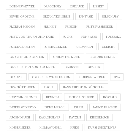
DONNERWETTER
DRAGONFLY
DRDJUCK
EISZEIT
ERWIN GROSCHE
ERZÄHLTES LEBEN
FANTASIE
FELIX HUBY
FLORIAN MEIGEN
FREIHEIT
FRIEDEN
FRITZ FASSBINDER
FRITZ VON THURN UND TAXIS
FUCHS
FÜNF ASSE
FUSSBALL
FUSSBALL-ELFEN
FUSSBALLELFEN
GEDANKEN
GEDICHT
GEDICHT UND GRAPHIK
GEREIMTES LEBEN
GERHARD GEMKE
GESCHICHTEN AUS DEM LEBEN
GLOSSEN
GRAPHIK
GRAUPEL
GROSCHES WELTLEXIKON
GUDRUN WIEBKE
GVA
GVA GÖTTINGEN
HAGEL
HANS CHRISTIAN RÜNGELER
HARTWIN GROMES
HENNEN
HENRY A. SELKIRK
HÖRTAUF
INGRID WIDIARTO
IRENE MARGIL
ISRAEL
JANICE PASCHEK
JUGENDBUCH
KAKAOPULVER
KATZEN
KINDERBUCH
KINDERLIEDER
KLIMAWANDEL
KRIEG
KURZI SHORTRIVER