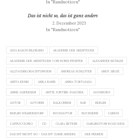
In "Randnotizen"
Das ist nicht so, das ist ganz anders
2. Dezember 2023
In "Randnotizen"
AIGA RASCH BILDBAND
AKADEMIE DER ABENTEUER
AKADEMIE DER ABENTEUER VON BORIS PFEIFFER
ALEXANDER BICHLER
ALLTAGSBEOBACHTUNGEN
ANDREAS SCHLÜTER
ANDY SIEGE
ANITA REHM
ANKA RAHN
ANNA TORTAJADA
ANNE JASPERSEN
ANTJE JORTZIK-PASCHEK
AUGSBURG
AUTOR
AUTORIN
BALKONIEN
BAR
BERLIN
BERLIN WILMERSDORF
BUCHAUTOR
BUCHSERIE
CAMUS
CAPPUCCIONO
CD
CLARA ZETKIN
DARLINGTON ROAD KIDS
DAS IST NICHT SO – DAS IST GANZ ANDERS
DER FREMDE