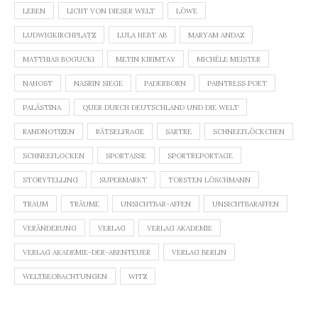
LEBEN
LICHT VON DIESER WELT
LÖWE
LUDWIGKIRCHPLATZ
LULA HEBT AB
MARYAM ANDAZ
MATTHIAS BOGUCKI
METIN KIRIMTAY
MICHÈLE MEISTER
NAHOST
NASRIN SIEGE
PADERBORN
PAINTRESS POET
PALÄSTINA
QUER DURCH DEUTSCHLAND UND DIE WELT
RANDNOTIZEN
RÄTSELFRAGE
SARTRE
SCHNEEFLÖCKCHEN
SCHNEEFLOCKEN
SPORTASSE
SPORTREPORTAGE
STORYTELLING
SUPERMARKT
TORSTEN LÖSCHMANN
TRAUM
TRÄUME
UNSICHTBAR-AFFEN
UNSICHTBARAFFEN
VERÄNDERUNG
VERLAG
VERLAG AKADEMIE
VERLAG AKADEMIE-DER-ABENTEUER
VERLAG BERLIN
WELTBEOBACHTUNGEN
WITZ
Beitragsnavigation