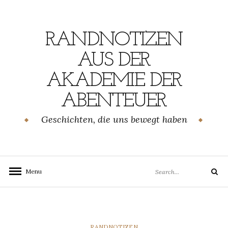
Skip
to
content
RANDNOTIZEN
AUS DER
AKADEMIE DER
ABENTEUER
Geschichten, die uns bewegt haben
Search
Menu
Search
for:
CATEGORIES
RANDNOTIZEN