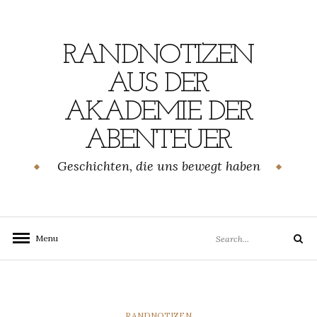
Skip
to
content
RANDNOTIZEN
AUS DER
AKADEMIE DER
ABENTEUER
Geschichten, die uns bewegt haben
Search
Menu
Search
for:
CATEGORIES
RANDNOTIZEN