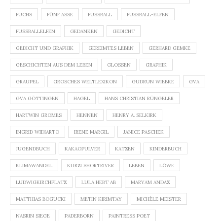
FUCHS
FÜNF ASSE
FUSSBALL
FUSSBALL-ELFEN
FUSSBALLELFEN
GEDANKEN
GEDICHT
GEDICHT UND GRAPHIK
GEREIMTES LEBEN
GERHARD GEMKE
GESCHICHTEN AUS DEM LEBEN
GLOSSEN
GRAPHIK
GRAUPEL
GROSCHES WELTLEXIKON
GUDRUN WIEBKE
GVA
GVA GÖTTINGEN
HAGEL
HANS CHRISTIAN RÜNGELER
HARTWIN GROMES
HENNEN
HENRY A. SELKIRK
INGRID WIDIARTO
IRENE MARGIL
JANICE PASCHEK
JUGENDBUCH
KAKAOPULVER
KATZEN
KINDERBUCH
KLIMAWANDEL
KURZI SHORTRIVER
LEBEN
LÖWE
LUDWIGKIRCHPLATZ
LULA HEBT AB
MARYAM ANDAZ
MATTHIAS BOGUCKI
METIN KIRIMTAY
MICHÈLE MEISTER
NASRIN SIEGE
PADERBORN
PAINTRESS POET