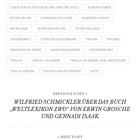
QUER DURCH DEUTSCHLAND UND DIE WELT
RANDNOTIZEN
RÄTSELFRAGE
SCHNEEFLÖCKCHEN
SCHNEEFLOCKEN
SPORTASSE
SPORTREPORTAGE
STORYTELLING
SUPERMARKT
TORSTEN LÖSCHMANN
TRAUM
TRÄUME
UNSICHTBAR-AFFEN
UNSICHTBARAFFEN
VERÄNDERUNG
VERLAG
VERLAG AKADEMIE
VERLAG AKADEMIE-DER-ABENTEUER
VERLAG BERLIN
WELTBEOBACHTUNGEN
WITZ
Beitragsnavigation
PREVIOUS POST »
WILFRIED SCHMICKLER ÜBER DAS BUCH
„WELTLEXIKON ZWO“ VON ERWIN GROSCHE
UND GENNADI ISAAK
« NEXT POST