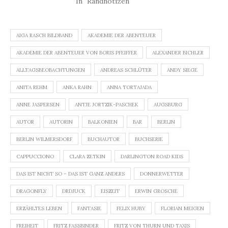
In "Randnotizen"
AIGA RASCH BILDBAND
AKADEMIE DER ABENTEUER
AKADEMIE DER ABENTEUER VON BORIS PFEIFFER
ALEXANDER BICHLER
ALLTAGSBEOBACHTUNGEN
ANDREAS SCHLÜTER
ANDY SIEGE
ANITA REHM
ANKA RAHN
ANNA TORTAJADA
ANNE JASPERSEN
ANTJE JORTZIK-PASCHEK
AUGSBURG
AUTOR
AUTORIN
BALKONIEN
BAR
BERLIN
BERLIN WILMERSDORF
BUCHAUTOR
BUCHSERIE
CAPPUCCIONO
CLARA ZETKIN
DARLINGTON ROAD KIDS
DAS IST NICHT SO – DAS IST GANZ ANDERS
DONNERWETTER
DRAGONFLY
DRDJUCK
EISZEIT
ERWIN GROSCHE
ERZÄHLTES LEBEN
FANTASIE
FELIX HUBY
FLORIAN MEIGEN
FREIHEIT
FRITZ FASSBINDER
FRITZ VON THURN UND TAXIS