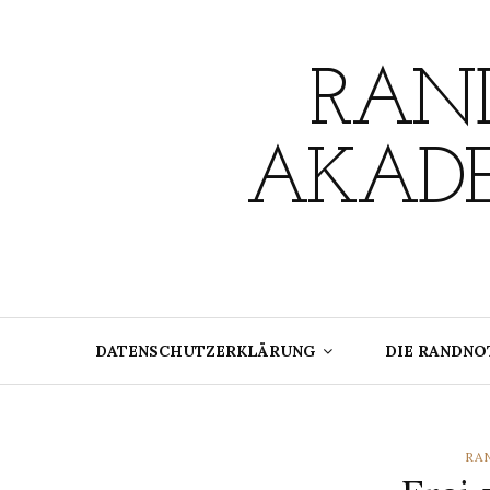
Skip
to
content
RAND
AKADE
DATENSCHUTZERKLÄRUNG
DIE RANDNO
CA
RA