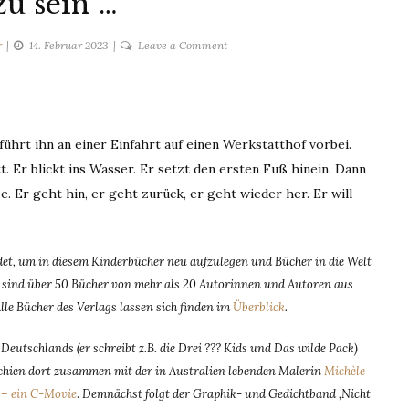
zu sein …
on
r
14. Februar 2023
Leave a Comment
Frei
zu
sein
…
ührt ihn an einer Einfahrt auf einen Werkstatthof vorbei.
t. Er blickt ins Wasser. Er setzt den ersten Fuß hinein. Dann
 Er geht hin, er geht zurück, er geht wieder her. Er will
t, um in diesem Kinderbücher neu aufzulegen und Bücher in die Welt
dem sind über 50 Bücher von mehr als 20 Autorinnen und Autoren aus
Alle Bücher des Verlags lassen sich finden im
Überblick
.
eutschlands (er schreibt z.B. die Drei ??? Kids und Das wilde Pack)
rschien dort zusammen mit der in Australien lebenden Malerin
Michèle
– ein C-Movie
.
Demnächst folgt der Graphik- und Gedichtband ‚Nicht