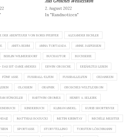
Aus Grosches Weltlexikon
22
2. August 2022
"
In "Randnotizen"
E DER ABENTEUER VON BORIS PFEIFFER
ALEXANDER BICHLER
GE
ANITA REHM
ANNA TORTAJADA
ANNE JASPERSEN
BERLIN WILMERSDORF
BUCHAUTOR
BUCHSERIE
 – DAS IST GANZ ANDERS
ERWIN GROSCHE
ERZÄHLTES LEBEN
FÜNF ASSE
FUSSBALL-ELFEN
FUSSBALLELFEN
GEDANKEN
LEBEN
GLOSSEN
GRAPHIK
GROSCHES WELTLEXIKON
TIAN RÜNGELER
HARTWIN GROMES
HENRY A. SELKIRK
GENDBUCH
KINDERBUCH
KLIMAWANDEL
KURZI SHORTRIVER
NDAZ
MATTHIAS BOGUCKI
METIN KIRIMTAY
MICHÈLE MEISTER
IZEN
SPORTASSE
STORYTELLING
TORSTEN LÖSCHMANN