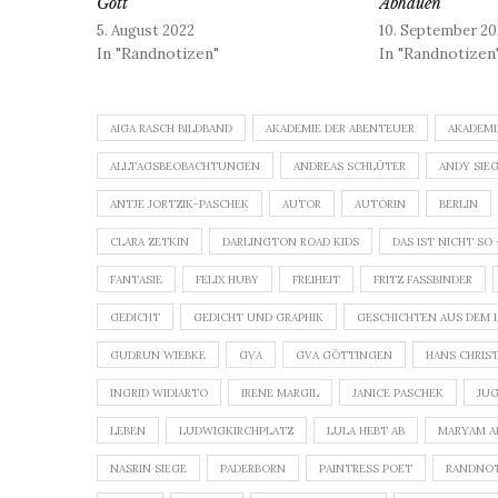
Gott
Abhauen
5. August 2022
10. September 20
In "Randnotizen"
In "Randnotizen
AIGA RASCH BILDBAND
AKADEMIE DER ABENTEUER
AKADEMI
ALLTAGSBEOBACHTUNGEN
ANDREAS SCHLÜTER
ANDY SIE
ANTJE JORTZIK-PASCHEK
AUTOR
AUTORIN
BERLIN
CLARA ZETKIN
DARLINGTON ROAD KIDS
DAS IST NICHT SO
FANTASIE
FELIX HUBY
FREIHEIT
FRITZ FASSBINDER
GEDICHT
GEDICHT UND GRAPHIK
GESCHICHTEN AUS DEM 
GUDRUN WIEBKE
GVA
GVA GÖTTINGEN
HANS CHRIS
INGRID WIDIARTO
IRENE MARGIL
JANICE PASCHEK
JU
LEBEN
LUDWIGKIRCHPLATZ
LULA HEBT AB
MARYAM A
NASRIN SIEGE
PADERBORN
PAINTRESS POET
RANDNOT