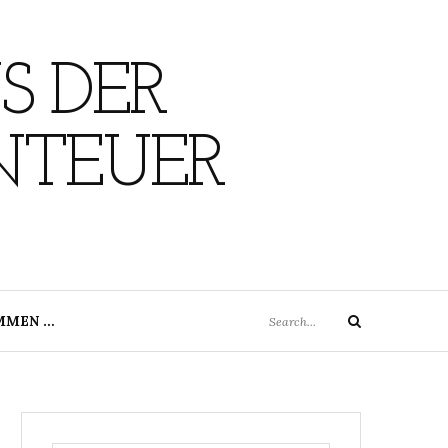
S DER
NTEUER
Search
MMEN …
Search
for: